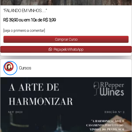
“FALANDO EM VINHOS…..”
R$
39,90
ou em
10x
de
R$ 3,99
[seja o primeiro a comentar]
Comprar Curso
Peça pelo WhatsApp
Cursos