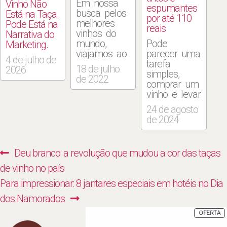
Em nossa
Vinho Não
espumantes
busca pelos
Está na Taça.
por até 110
melhores
Pode Está na
reais
vinhos do
Narrativa do
mundo,
Pode
Marketing.
viajamos ao
parecer uma
4 de julho de
Chile.Desde
tarefa
18 de julho
2026
que entrou
simples,
de 2022
no cenário
comprar um
internacional
vinho e levar
do vinho na
para um
24 de agosto
década de
jantar ou
de 2024
1980, o
um encontro
Chile
com uma
sempre fez
amiga, mas,
Navegação
Previous
Deu branco: a revolução que mudou a cor das taças
bons vinhos
diante de
de
e os vendeu
tantas
post:
de vinho no país
a ótimos
opções e
Post
Next
Para impressionar: 8 jantares especiais em hotéis no Dia
preços. Valor
ofertas,
sempre foi a
muitas
post:
dos Namorados
palavra de
pessoas
P
OFERTA
ordem, e
sentem-se
E
P
tem sido
intimidadas.