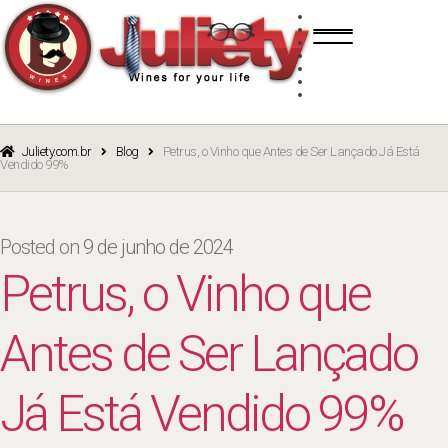
Skip
Skip
TINTO
to
to
BRANCO
navigation
content
ROSÉ
ESPUMANTE
PORTO
CURSOS
BLOG
CATÁLOGO
Juliety.com.br
Blog
Petrus, o Vinho que Antes de Ser Lançado Já Está
Vendido 99%
Posted on
9 de junho de 2024
Petrus, o Vinho que
Antes de Ser Lançado
Já Está Vendido 99%