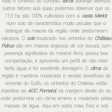
Mas o contexto do conceito
terroir
abrange diversos
outros fatores aos quais podemos observar que os
11,5 ha são 100% cultivados com a
casta Merlot
,
num solo de característica muito peculiar que o
distingue da maioria da região onde predominam
calcários. O
solo
localizado nos vinhedos do
Château
Petrus
são em maioria argilosos de cor escura, com
presença significativa do mineral ferro, possui boa
compactação, e apresenta um perfil de não reter
tanta água e ter excelente drenagem. O
clima
da
região é marítimo moderado e recebe benefícios da
corrente do Golfo, os vinhedos do Château estão
inseridos na
AOC Pomerol
, na margem direita do rio,
onde predomina um clima ameno e moderado pelas
massas de água. Aqui em solos mais frios e sob