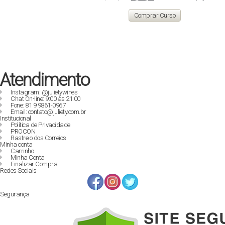
preço
preço
original
atual
Comprar Curso
era:
é:
R$ 129,90.
R$ 89,00.
Atendimento
Instagram: @julietywines
Chat On-line: 9:00 às 21:00
Fone: 81 9 9861-0967
Email: contato@juliety.com.br
Institucional
Política de Privacidade
PROCON
Rastreio dos Correios
Minha conta
Carrinho
Minha Conta
Finalizar Compra
Redes Sociais
Segurança