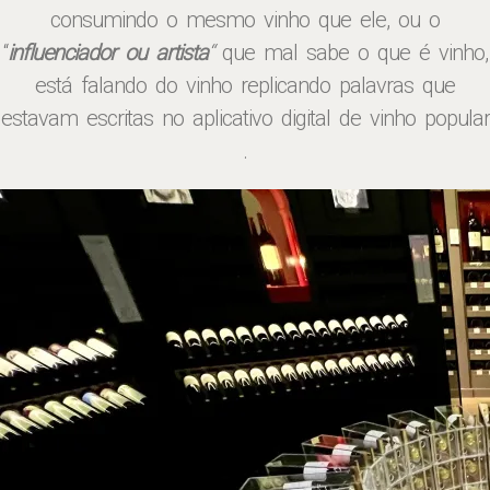
consumindo o mesmo vinho que ele, ou o
“
influenciador ou artista
“
que mal sabe o que é vinho,
está falando do vinho replicando palavras que
estavam escritas no aplicativo digital de vinho popular
.