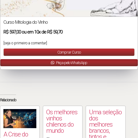
Curso Mitologia do Vinho
R$
597,00
ou em
10x
de
R$ 59,70
[seja o primeiro a comentar]
Comprar Curso
Peça pelo WhatsApp
Relacionado
Os melhores
Uma seleção
vinhos
dos
chilenos do
melhores
mundo
brancos,
A Crise do
tintos e