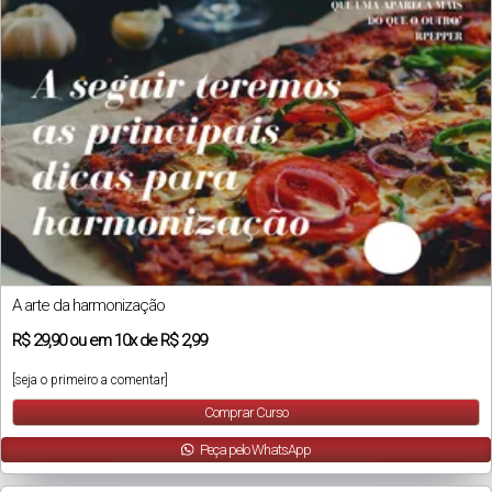
A arte da harmonização
R$
29,90
ou em
10x
de
R$ 2,99
[seja o primeiro a comentar]
Comprar Curso
Peça pelo WhatsApp