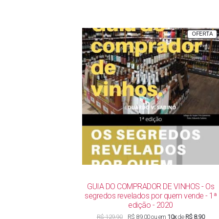
P
OFERTA
E
P
GUIA DO COMPRADOR DE VINHOS - Os
segredos revelados por quem vende - 1ª
edição - 2020
O
O
R$
129,90
R$
89,00
ou em
10x
de
R$ 8,90