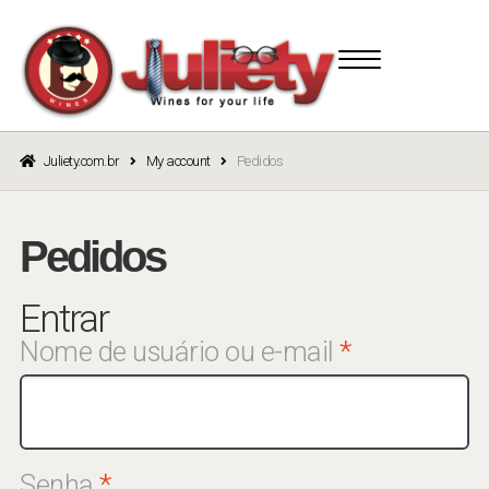
Skip
Skip
to
to
navigation
content
Juliety.com.br
My account
Pedidos
Pedidos
Entrar
Obrigatório
Nome de usuário ou e-mail
*
Obrigatório
Senha
*