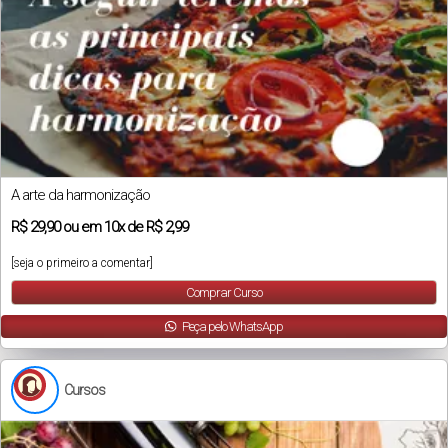
A arte da harmonização
R$
29,90
ou em
10x
de
R$ 2,99
[seja o primeiro a comentar]
Comprar Curso
Peça pelo WhatsApp
Cursos