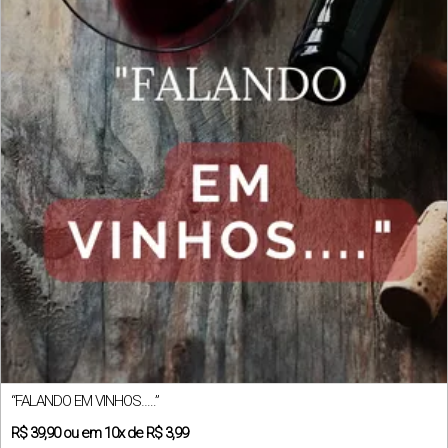
“FALANDO EM VINHOS…..”
R$
39,90
ou em
10x
de
R$ 3,99