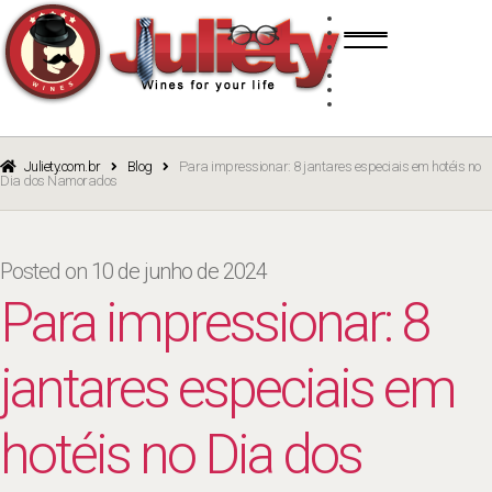
Skip
Skip
TINTO
to
to
BRANCO
navigation
content
ROSÉ
ESPUMANTE
PORTO
CURSOS
BLOG
CATÁLOGO
Juliety.com.br
Blog
Para impressionar: 8 jantares especiais em hotéis no
Dia dos Namorados
Posted on
10 de junho de 2024
Para impressionar: 8
jantares especiais em
hotéis no Dia dos