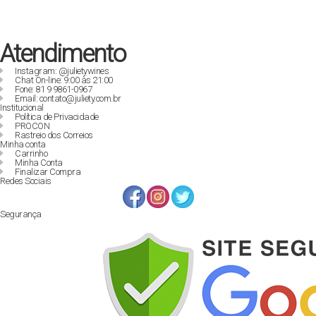
Atendimento
Instagram: @julietywines
Chat On-line: 9:00 às 21:00
Fone: 81 9 9861-0967
Email: contato@juliety.com.br
Institucional
Política de Privacidade
PROCON
Rastreio dos Correios
Minha conta
Carrinho
Minha Conta
Finalizar Compra
Redes Sociais
Segurança