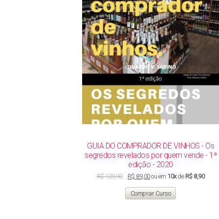
P
GUIA DO COMPRADOR DE VINHOS - Os
segredos revelados por quem vende - 1ª
edição - 2020
O
O
R$
129,90
R$
89,00
ou em
10x
de
R$ 8,90
preço
preço
original
atual
Comprar Curso
era:
é:
R$ 129,90.
R$ 89,00.