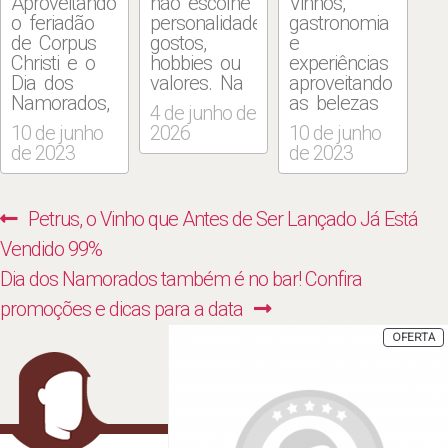
Aproveitando
não escolhe
Vinhos,
o feriadão
personalidade,
gastronomia
de Corpus
gostos,
e
Christi e o
hobbies ou
experiências
Dia dos
valores. Na
aproveitando
Namorados,
internet,
as belezas
4 de junho de
celebrado
porém, uma
naturais da
10 de junho
2026
10 de junho
em 12 de
pergunta
Região dos
de 2023
de 2023
junho,
costuma
Lagos são
diversos
aparecer
as grandes
hotéis do Rio
com
atrações do
Navegação
Previous
Petrus, o Vinho que Antes de Ser Lançado Já Está
planejaram
frequência
evento Wine
de
pacotes,
para
In Búzios,
post:
Vendido 99%
jantares e
influenciadores
que
Post
Next
Dia dos Namorados também é no bar! Confira
serviços
do nicho
começou
especiais
vegano e
nesta quinta
post:
promoções e dicas para a data
para os
vegetariano
(8) e vai até
P
OFERTA
hóspedes
que estão
18 de junho.
E
P
curtirem o
em um
A
período no
relacionamento:
programação,
clima de
“Seu(sua)
que ocorre
romantismo.
namorado(a)
também nos
+ Reduto
também é
dias do