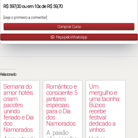
R$
597,00
ou em
10x
de
R$ 59,70
[seja o primeiro a comentar]
Comprar Curso
Peça pelo WhatsApp
Relacionado
Semana do
Romântico e
Um
amor: hotéis
consciente: 5
mergulho e
criam
jantares
uma tacinha:
pacotes
especiais
Búzios
unindo
para o Dia
recebe
feriado e Dia
dos
festival
dos
Namorados
dedicado a
Namorados
vinhos
A paixão