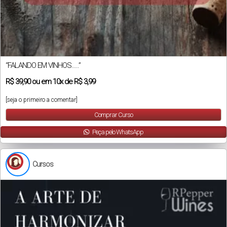
“FALANDO EM VINHOS…..”
R$
39,90
ou em
10x
de
R$ 3,99
[seja o primeiro a comentar]
Comprar Curso
Peça pelo WhatsApp
Cursos