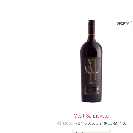
P
OFERTA
E
P
Vivalti Sangiovese
O
O
R$
130,00
R$
115,00
ou em
10x
de
R$ 11,50
preço
preço
original
atual