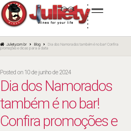
Skip
Skip
TINTO
to
to
BRANCO
navigation
content
ROSÉ
ESPUMANTE
PORTO
CURSOS
BLOG
CATÁLOGO
Juliety.com.br
Blog
Dia dos Namorados também é no bar! Confira
promoções e dicas para a data
Posted on
10 de junho de 2024
Dia dos Namorados
também é no bar!
Confira promoções e