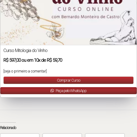
Curso Mitologia do Vinho
R$
597,00
ou em
10x
de
R$ 59,70
[seja o primeiro a comentar]
Comprar Curso
Peça pelo WhatsApp
Relacionado