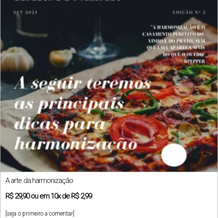
A arte da harmonização
R$
29,90
ou em
10x
de
R$ 2,99
[seja o primeiro a comentar]