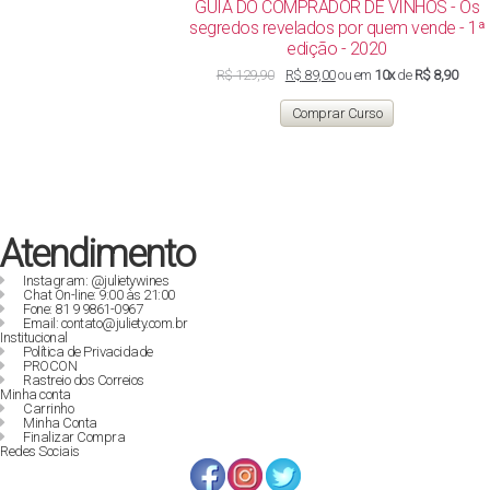
GUIA DO COMPRADOR DE VINHOS - Os
segredos revelados por quem vende - 1ª
edição - 2020
O
O
R$
129,90
R$
89,00
ou em
10x
de
R$ 8,90
preço
preço
original
atual
Comprar Curso
era:
é:
R$ 129,90.
R$ 89,00.
Atendimento
Instagram: @julietywines
Chat On-line: 9:00 às 21:00
Fone: 81 9 9861-0967
Email: contato@juliety.com.br
Institucional
Política de Privacidade
PROCON
Rastreio dos Correios
Minha conta
Carrinho
Minha Conta
Finalizar Compra
Redes Sociais