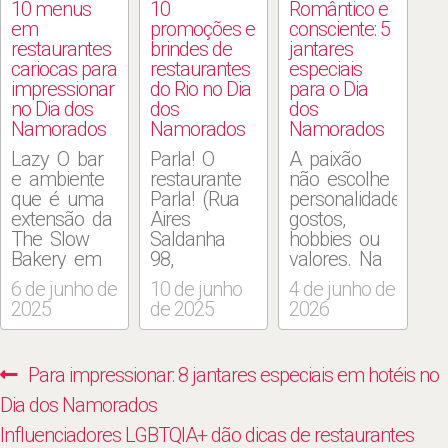
10 menus
10
Romântico e
em
promoções e
consciente: 5
restaurantes
brindes de
jantares
cariocas para
restaurantes
especiais
impressionar
do Rio no Dia
para o Dia
no Dia dos
dos
dos
Namorados
Namorados
Namorados
Lazy O bar
Parla! O
A paixão
e ambiente
restaurante
não escolhe
que é uma
Parla! (Rua
personalidade,
extensão da
Aires
gostos,
The Slow
Saldanha
hobbies ou
Bakery em
98,
valores. Na
Botafogo,
Copacabana,
internet,
6 de junho de
10 de junho
4 de junho de
servirá um
3273-5713)
porém, uma
2025
de 2025
2026
menu
preparou
pergunta
exclusivo
uma noite
costuma
para o dia
especial
aparecer
Navegação
Previous
Para impressionar: 8 jantares especiais em hotéis no
12, 16h.
para
com
de
Batizado de
celebrar o
frequência
post:
Dia dos Namorados
Menu à
Dia dos
para
Post
Next
Influenciadores LGBTQIA+ dão dicas de restaurantes
Trois, a
Namorados,
influenciadores