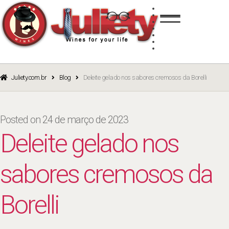
Skip
Skip
TINTO
to
to
BRANCO
navigation
content
ROSÉ
ESPUMANTE
PORTO
CURSOS
BLOG
CATÁLOGO
Juliety.com.br
Blog
Deleite gelado nos sabores cremosos da Borelli
Posted on
24 de março de 2023
Deleite gelado nos
sabores cremosos da
Borelli