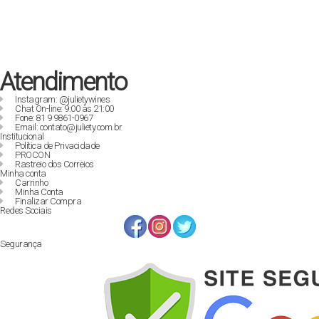
R$ 129,90.
R$ 89,00.
Atendimento
Instagram: @julietywines
Chat On-line: 9:00 às 21:00
Fone: 81 9 9861-0967
Email: contato@juliety.com.br
Institucional
Política de Privacidade
PROCON
Rastreio dos Correios
Minha conta
Carrinho
Minha Conta
Finalizar Compra
Redes Sociais
Segurança