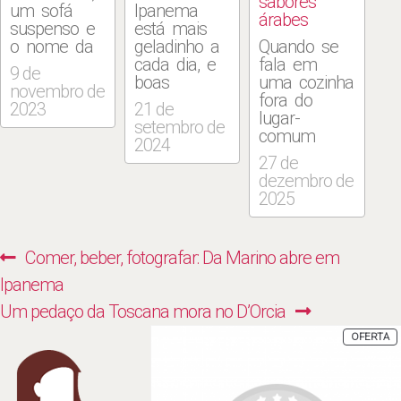
sabores
um sofá
Ipanema
árabes
suspenso e
está mais
o nome da
geladinho a
Quando se
loja em
cada dia, e
fala em
9 de
neon
boas
uma cozinha
novembro de
formam o
casquinhas
fora do
2023
21 de
cenário ideal
colorem a
lugar-
setembro de
para fotos
região para
comum
2024
saboreando
receber a
onde
27 de
os sorvetes
primavera e
habitam os
dezembro de
100%
os dias
árabes
2025
artesanais
vindouros de
cariocas, o
da casa. As
calor. Uma
Baduk se
criações são
dupla
destaca. A
Navegação
Previous
Comer, beber, fotografar: Da Marino abre em
servidas em
cremosa
novidade
de
casquinhas
toda vida
para a
post:
Ipanema
feitas na
aportou na
estação é
Post
Next
Um pedaço da Toscana mora no D’Orcia
hora — e o
Rua
uma janela
cheiro de
Visconde de
com totem
post:
P
OFERTA
E
biscoito é o
Pirajá: a
de
P
que logo
Bacio di
autoatendimento,
instiga os
Latte, em
bancos altos