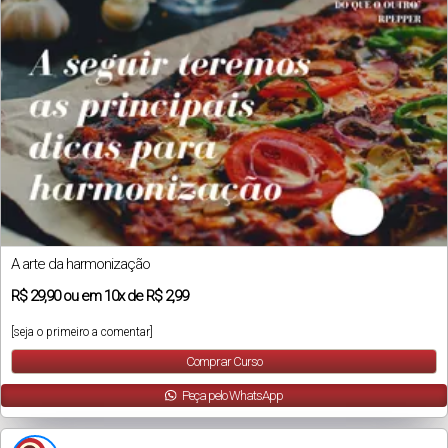
A arte da harmonização
R$
29,90
ou em
10x
de
R$ 2,99
[seja o primeiro a comentar]
Comprar Curso
Peça pelo WhatsApp