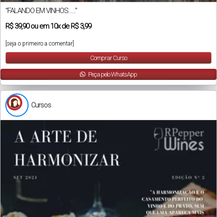
“FALANDO EM VINHOS…..”
R$
39,90
ou em
10x
de
R$ 3,99
[seja o primeiro a comentar]
Comprar Curso
Peça pelo WhatsApp
Cursos