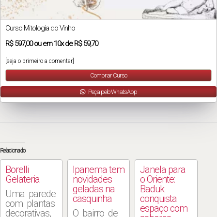
Curso Mitologia do Vinho
R$
597,00
ou em
10x
de
R$ 59,70
[seja o primeiro a comentar]
Comprar Curso
Peça pelo WhatsApp
Relacionado
Borelli
Ipanema tem
Janela para
Gelateria
novidades
o Oriente:
geladas na
Baduk
Uma parede
casquinha
conquista
com plantas
espaço com
decorativas,
O bairro de