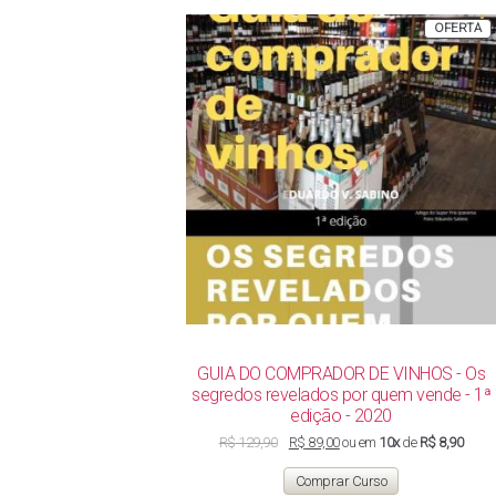
P
OFERTA
E
P
GUIA DO COMPRADOR DE VINHOS - Os
segredos revelados por quem vende - 1ª
edição - 2020
O
O
R$
129,90
R$
89,00
ou em
10x
de
R$ 8,90
preço
preço
original
atual
Comprar Curso
era:
é: