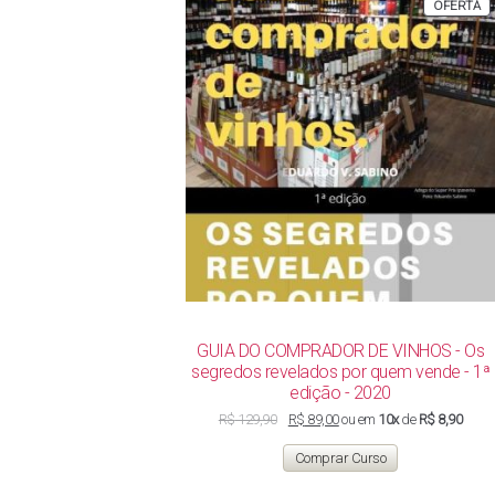
P
OFERTA
E
P
GUIA DO COMPRADOR DE VINHOS - Os
segredos revelados por quem vende - 1ª
edição - 2020
O
O
R$
129,90
R$
89,00
ou em
10x
de
R$ 8,90
preço
preço
original
atual
Comprar Curso
era:
é:
R$ 129,90.
R$ 89,00.