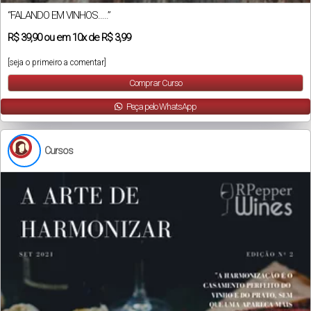
“FALANDO EM VINHOS…..”
R$
39,90
ou em
10x
de
R$ 3,99
[seja o primeiro a comentar]
Comprar Curso
Peça pelo WhatsApp
Cursos