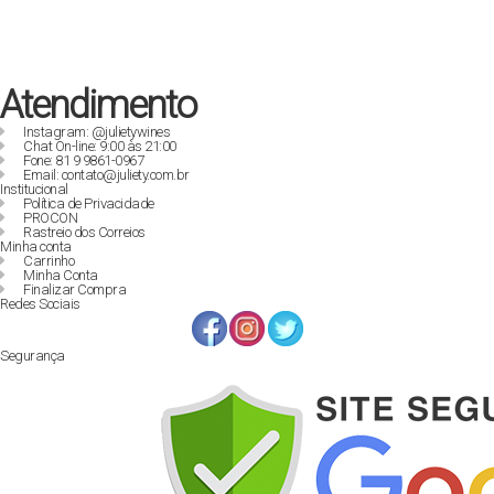
Atendimento
Instagram: @julietywines
Chat On-line: 9:00 às 21:00
Fone: 81 9 9861-0967
Email: contato@juliety.com.br
Institucional
Política de Privacidade
PROCON
Rastreio dos Correios
Minha conta
Carrinho
Minha Conta
Finalizar Compra
Redes Sociais
Segurança