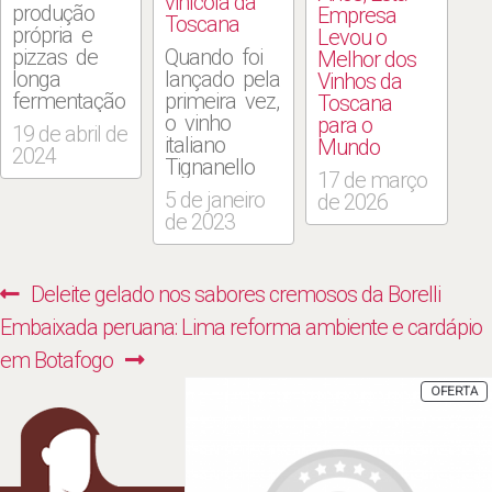
vinícola da
produção
Empresa
Toscana
própria e
Levou o
pizzas de
Quando foi
Melhor dos
longa
lançado pela
Vinhos da
fermentação
primeira vez,
Toscana
que
o vinho
para o
19 de abril de
maturam
italiano
Mundo
2024
por mais de
Tignanello
17 de março
48 horas
provocou
5 de janeiro
de 2026
são cartões
uma
de 2023
de visita da
verdadeira
Trattoria
revolução. A
Alloro, novo
safra de
Navegação
Previous
Deleite gelado nos sabores cremosos da Borelli
restaurante
estreia, 1971,
de
do hotel
marcou uma
Next
post:
Embaixada peruana: Lima reforma ambiente e cardápio
Windsor
nova era na
Post
post:
em Botafogo
Tower, na
Toscana em
Barra. O
que
P
OFERTA
E
nome vem
produtores
P
do Alloro al
passaram a
Miramar,
ignorar
“irmão”
algumas das