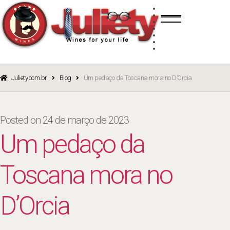
Skip
Skip
TINTO
to
to
BRANCO
navigation
content
ROSÉ
ESPUMANTE
PORTO
CURSOS
BLOG
CATÁLOGO
Juliety.com.br
Blog
Um pedaço da Toscana mora no D’Orcia
Posted on
24 de março de 2023
Um pedaço da
Toscana mora no
D’Orcia