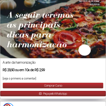
A arte da harmonização
R$
29,90
ou em
10x
de
R$ 2,99
[seja o primeiro a comentar]
Comprar Curso
Peça pelo WhatsApp