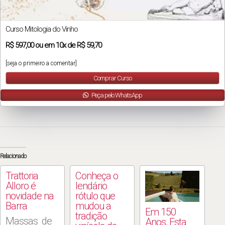
Curso Mitologia do Vinho
R$
597,00
ou em
10x
de
R$ 59,70
[seja o primeiro a comentar]
Comprar Curso
Peça pelo WhatsApp
Relacionado
Trattoria
Conheça o
Alloro é
lendário
novidade na
rótulo que
Barra
mudou a
Em 150
tradição
Massas de
Anos, Esta