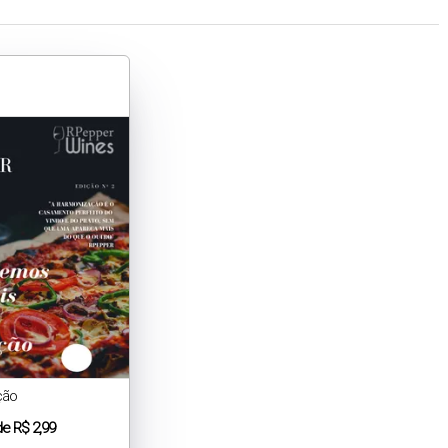
ção
de
R$ 2,99