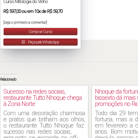
Curso Mitologia do Vinho
R$
597,00
ou em
10x
de
R$ 59,70
[seja o primeiro a comentar]
Comprar Curso
Peça pelo WhatsApp
Relacionado
Sucesso na redes sociais,
Nhoque da fortu
restaurante Tutto Nhoque chega
bissexto dá mais 
à Zona Norte
promoções no Ri
Com uma decoração charmosa
Todo dia 29 te
e pratos que brilham aos olhos,
fortuna, mas a d
o restaurante Tutto Nhoque faz
em fevereiro a 
sucesso nas redes sociais,
anos. Bom moti
enquanto se expande no off-
deixá-la passar 