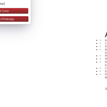
tar]
r Curso
lo WhatsApp
I
C
F
E
I
P
P
R
M
C
M
F
R
S