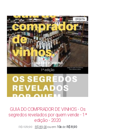
PRODUTO
OFERTA
EM
PROMOÇÃO
GUIA DO COMPRADOR DE VINHOS - Os
segredos revelados por quem vende - 1ª
edição - 2020
O
O
R$
129,90
R$
89,00
ou em
10x
de
R$ 8,90
preço
preço