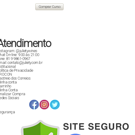
original
atual
era:
é:
Comprar Curso
R$ 129,90.
R$ 89,00.
Atendimento
nstagram: @julietywines
hat On-line: 9:00 às 21:00
one: 81 9 9861-0967
mail: contato@juliety.com.br
nstitucional
olítica de Privacidade
ROCON
astreio dos Correios
inha conta
arrinho
inha Conta
inalizar Compra
edes Sociais
egurança