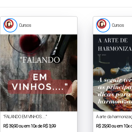
Cursos
Cursos
“FALANDO EM VINHOS…..”
A arte da harmoniza
R$
39,90
ou em
10x
de
R$ 3,99
R$
29,90
ou em
10x