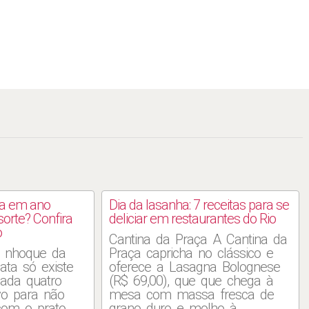
na em ano
Dia da lasanha: 7 receitas para se
sorte? Confira
deliciar em restaurantes do Rio
o
Cantina da Praça A Cantina da
m nhoque da
Praça capricha no clássico e
ata só existe
oferece a Lasagna Bolognese
cada quatro
(R$ 69,00), que que chega à
vo para não
mesa com massa fresca de
com o prato
grano duro e molho à