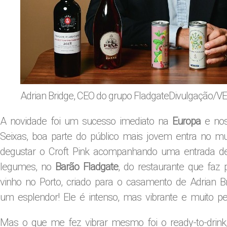
Adrian Bridge, CEO do grupo Fladgate
Divulgação/V
A novidade foi um sucesso imediato na
Europa
e no
Seixas, boa parte do público mais jovem entra no mu
degustar o Croft Pink acompanhando uma entrada d
legumes, no
Barão Fladgate
, do restaurante que faz 
vinho no Porto, criado para o casamento de Adrian 
um esplendor! Ele é intenso, mas vibrante e muito pers
Mas o que me fez vibrar mesmo foi o ready-to-dri