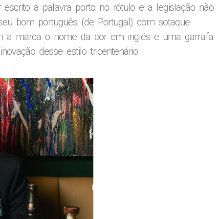
r escrito a palavra porto no rótulo e a legislação não
m seu bom português (de Portugal) com sotaque
 com a marca o nome da cor em inglês e uma garrafa
novação desse estilo tricentenário.