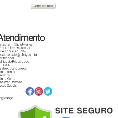
original
atual
era:
é:
Comprar Curso
R$ 129,90.
R$ 89,00.
Atendimento
nstagram: @julietywines
hat On-line: 9:00 às 21:00
one: 81 9 9861-0967
mail: contato@juliety.com.br
nstitucional
olítica de Privacidade
ROCON
astreio dos Correios
inha conta
arrinho
inha Conta
inalizar Compra
edes Sociais
egurança