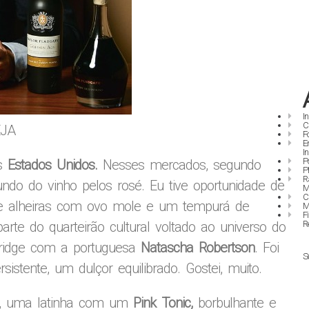
I
C
EJA
F
E
I
P
s
Estados Unidos.
Nesses mercados, segundo
P
R
ndo do vinho pelos rosé. Eu tive oportunidade de
M
C
e alheiras com ovo mole e um tempurá de
M
F
R
parte do quarteirão cultural voltado ao universo do
Bridge com a portuguesa
Natascha Robertson
. Foi
S
istente, um dulçor equilibrado. Gostei, muito.
nk, uma latinha com um
Pink Tonic,
borbulhante e