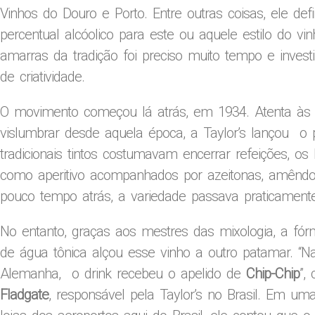
Vinhos do Douro e Porto. Entre outras coisas, ele de
percentual alcóolico para este ou aquele estilo do vi
amarras da tradição foi preciso muito tempo e inve
de criatividade.
O movimento começou lá atrás, em 1934. Atenta às
vislumbrar desde aquela época, a Taylor’s lançou o 
tradicionais tintos costumavam encerrar refeições, os
como aperitivo acompanhados por azeitonas, amêndoa
pouco tempo atrás, a variedade passava praticament
No entanto, graças aos mestres das mixologia, a fó
de água tônica alçou esse vinho a outro patamar. “Na
Alemanha, o drink recebeu o apelido de
Chip-Chip
”,
Fladgate
, responsável pela Taylor’s no Brasil. Em u