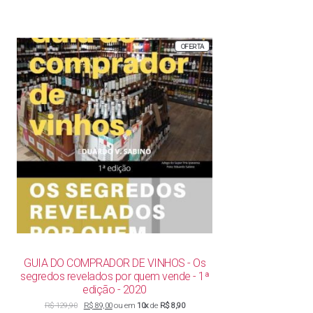
PRODUTO
OFERTA
EM
PROMOÇÃO
GUIA DO COMPRADOR DE VINHOS - Os
segredos revelados por quem vende - 1ª
edição - 2020
O
O
R$
129,90
R$
89,00
ou em
10x
de
R$ 8,90
preço
preço