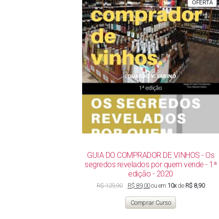
P
OFERTA
E
P
GUIA DO COMPRADOR DE VINHOS - Os
segredos revelados por quem vende - 1ª
edição - 2020
O
O
R$
129,90
R$
89,00
ou em
10x
de
R$ 8,90
preço
preço
original
atual
Comprar Curso
era:
é:
R$ 129,90.
R$ 89,00.