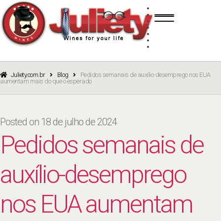
Skip
Skip
TINTO
to
to
BRANCO
navigation
content
ROSÉ
ESPUMANTE
PORTO
CURSOS
BLOG
CATÁLOGO
Juliety.com.br
Blog
Pedidos semanais de auxílio-desemprego nos EUA
aumentam mais do que o esperado
Posted on
18 de julho de 2024
Pedidos semanais de
auxílio-desemprego
nos EUA aumentam