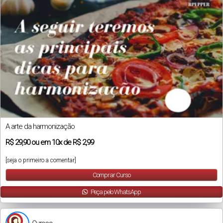
A arte da harmonização
R$
29,90
ou em
10x
de
R$ 2,99
[seja o primeiro a comentar]
Comprar Curso
Peça pelo WhatsApp