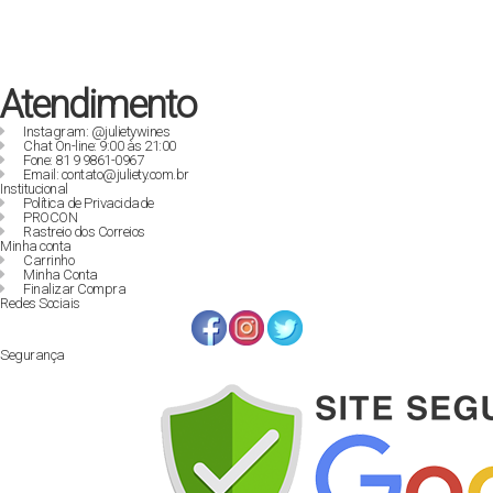
Atendimento
Instagram: @julietywines
Chat On-line: 9:00 às 21:00
Fone: 81 9 9861-0967
Email: contato@juliety.com.br
Institucional
Política de Privacidade
PROCON
Rastreio dos Correios
Minha conta
Carrinho
Minha Conta
Finalizar Compra
Redes Sociais
Segurança