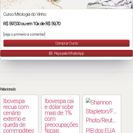
Curso Mitologia do Vinho
R$
597,00
ou em
10x
de
R$ 59,70
[seja o primeiro a comentar]
Comprar Curso
Peça pelo WhatsApp
Relacionado
Ibovespa
Ibovespa cai
recua com
e dólar sobe
cenário
mais de 1%
externo e
com
queda de
preocupações
commodities
fiscais
PIB dos EUA