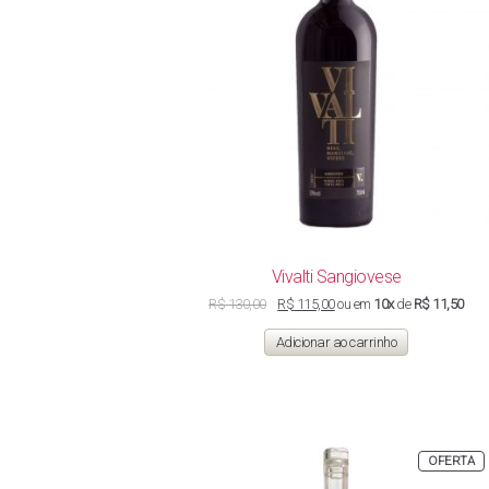
Vivalti Sangiovese
O
O
R$
130,00
R$
115,00
ou em
10x
de
R$ 11,50
preço
preço
original
atual
Adicionar ao carrinho
era:
é:
R$ 130,00.
R$ 115,00.
P
OFERTA
E
P