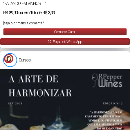
“FALANDO EM VINHOS…..”
R$
39,90
ou em
10x
de
R$ 3,99
[seja o primeiro a comentar]
Comprar Curso
Peça pelo WhatsApp
Cursos