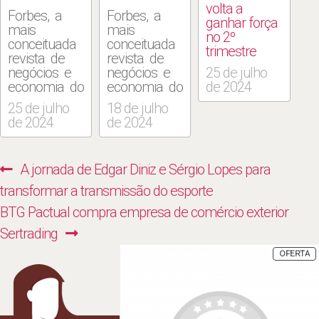
volta a
Forbes, a
Forbes, a
ganhar força
mais
mais
no 2º
conceituada
conceituada
trimestre
revista de
revista de
negócios e
negócios e
25 de julho
economia do
economia do
de 2024
mundo. A
mundo. O
25 de julho
18 de julho
bolsa
Ibovespa cai
de 2024
de 2024
paulista
nesta quinta-
abria com
feira (18), à
viés negativo
medida que
Navegação
Previous
A jornada de Edgar Diniz e Sérgio Lopes para
nesta quinta-
investidores
de
feira (25),
retomam
post:
transformar a transmissão do esporte
mais uma
posições
Post
Next
BTG Pactual compra empresa de comércio exterior
vez
defensivas
pressionada
em meio ao
post:
Sertrading
pelo cenário
aumento
P
OFERTA
externo, com
das
E
P
queda de
preocupações
preços de
do mercado
commodities
com o
como
ajuste das