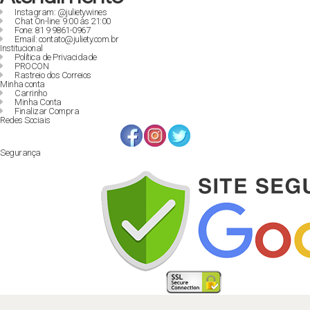
Instagram: @julietywines
Chat On-line: 9:00 às 21:00
Fone: 81 9 9861-0967
Email: contato@juliety.com.br
Institucional
Política de Privacidade
PROCON
Rastreio dos Correios
Minha conta
Carrinho
Minha Conta
Finalizar Compra
Redes Sociais
Segurança