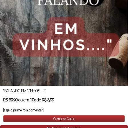
“FALANDO EM VINHOS…..”
R$
39,90
ou em
10x
de
R$ 3,99
[seja o primeiro a comentar]
Comprar Curso