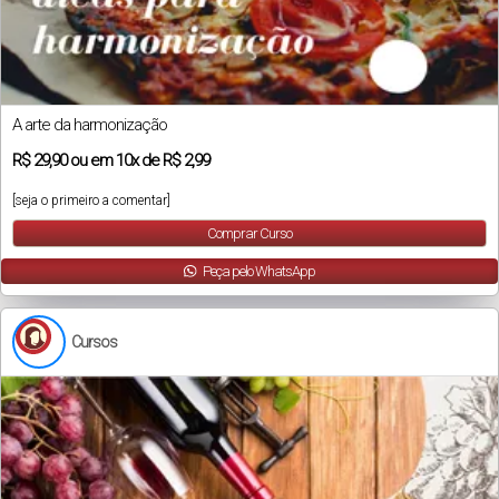
A arte da harmonização
R$
29,90
ou em
10x
de
R$ 2,99
[seja o primeiro a comentar]
Comprar Curso
Peça pelo WhatsApp
Cursos