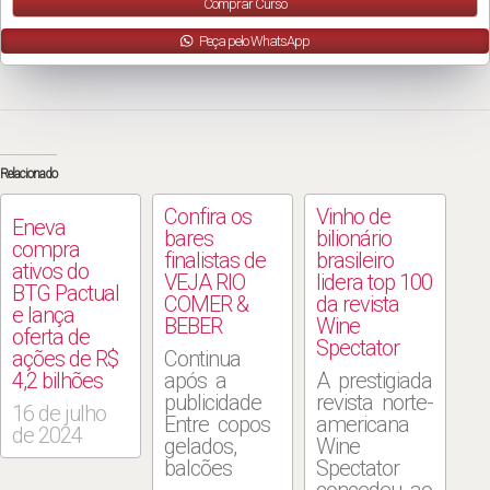
Comprar Curso
Peça pelo WhatsApp
Relacionado
Confira os
Vinho de
Eneva
bares
bilionário
compra
finalistas de
brasileiro
ativos do
VEJA RIO
lidera top 100
BTG Pactual
COMER &
da revista
e lança
BEBER
Wine
oferta de
Spectator
ações de R$
Continua
4,2 bilhões
após a
A prestigiada
publicidade
revista norte-
16 de julho
Entre copos
americana
de 2024
gelados,
Wine
balcões
Spectator