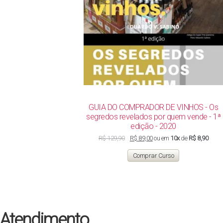
GUIA DO COMPRADOR DE VINHOS - Os
segredos revelados por quem vende - 1ª
edição - 2020
O
O
R$
129,90
R$
89,00
ou em
10x
de
R$ 8,90
preço
preço
original
atual
Comprar Curso
era:
é:
R$ 129,90.
R$ 89,00.
Atendimento