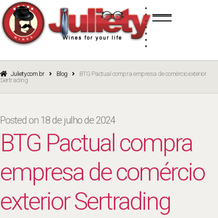
Skip
Skip
TINTO
to
to
BRANCO
navigation
content
ROSÉ
ESPUMANTE
PORTO
CURSOS
BLOG
CATÁLOGO
Juliety.com.br
Blog
BTG Pactual compra empresa de comércio exterior
Sertrading
Posted on
18 de julho de 2024
BTG Pactual compra
empresa de comércio
exterior Sertrading