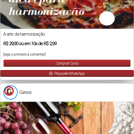
A arte da harmonização
R$
29,90
ou em
10x
de
R$ 2,99
[seja o primeiro a comentar]
Comprar Curso
Peça pelo WhatsApp
Cursos