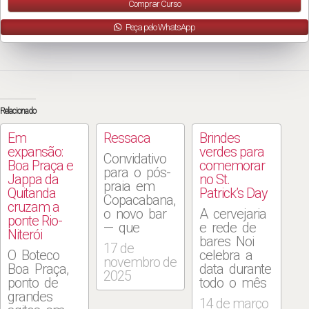
Comprar Curso
Peça pelo WhatsApp
Relacionado
Em
Ressaca
Brindes
expansão:
verdes para
Convidativo
Boa Praça e
comemorar
para o pós-
Jappa da
no St.
praia em
Quitanda
Patrick’s Day
Copacabana,
cruzam a
o novo bar
A cervejaria
ponte Rio-
— que
e rede de
Niterói
ocupa o
bares Noi
17 de
O Boteco
espaço onde
celebra a
novembro de
Boa Praça,
funcionava o
data durante
2025
ponto de
Otra —
todo o mês
grandes
aposta na
de março,
14 de março