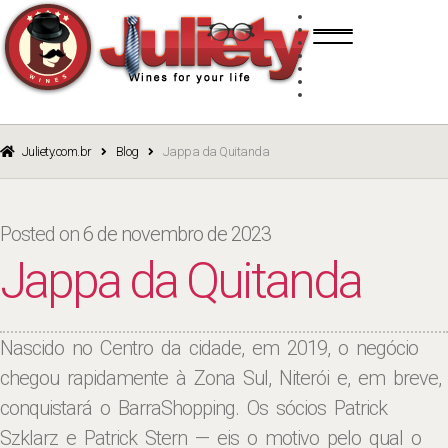
Skip
Skip
TINTO
to
to
BRANCO
navigation
content
ROSÉ
ESPUMANTE
PORTO
CURSOS
BLOG
CATÁLOGO
Juliety.com.br
Blog
Jappa da Quitanda
Posted on
6 de novembro de 2023
Jappa da Quitanda
Nascido no Centro da cidade, em 2019, o negócio
chegou rapidamente à Zona Sul, Niterói e, em breve,
conquistará o BarraShopping. Os sócios Patrick
Szklarz e Patrick Stern — eis o motivo pelo qual o