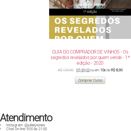
GUIA DO COMPRADOR DE VINHOS - Os
segredos revelados por quem vende - 1ª
edição - 2020
O
O
R$
129,90
R$
89,00
ou em
10x
de
R$ 8,90
preço
preço
original
atual
Comprar Curso
era:
é:
R$ 129,90.
R$ 89,00.
Atendimento
Instagram: @julietywines
Chat On-line: 9:00 às 21:00