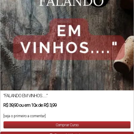
“FALANDO EM VINHOS…..”
R$
39,90
ou em
10x
de
R$ 3,99
[seja o primeiro a comentar]
Comprar Curso