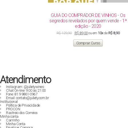
GUIA DO COMPRADOR DE VINHOS - Os
segredos revelados por quem vende - 1ª
edição - 2020
O
O
R$
129,90
R$
89,00
ou em
10x
de
R$ 8,90
preço
preço
original
atual
Comprar Curso
era:
é:
R$ 129,90.
R$ 89,00.
Atendimento
Instagram: @julietywines
Chat On-line: 9:00 às 21:00
Fone: 81 9 9861-0967
Email: contato@juliety.com.br
Institucional
Política de Privacidade
PROCON
Rastreio dos Correios
Minha conta
Carrinho
Minha Conta
Finalizar Compra