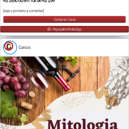
R$
29,90
ou em
10x
de
R$ 2,99
[seja o primeiro a comentar]
Comprar Curso
Peça pelo WhatsApp
Cursos