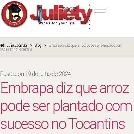
Skip
Skip
TINTO
to
to
BRANCO
navigation
content
ROSÉ
ESPUMANTE
PORTO
CURSOS
BLOG
CATÁLOGO
Juliety.com.br
Blog
Embrapa diz que arroz pode ser plantado com
sucesso no Tocantins
Posted on
19 de julho de 2024
Embrapa diz que arroz
pode ser plantado com
sucesso no Tocantins