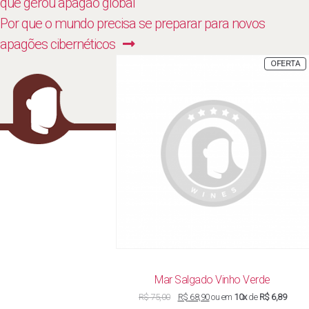
de
post:
que gerou apagão global
Post
Next
Por que o mundo precisa se preparar para novos
post:
apagões cibernéticos
P
OFERTA
E
P
Mar Salgado Vinho Verde
O
O
R$
75,00
R$
68,90
ou em
10x
de
R$ 6,89
preço
preço