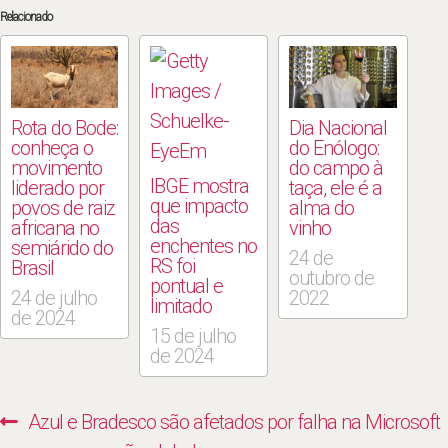
Relacionado
Rota do Bode:
Dia Nacional
conheça o
do Enólogo:
movimento
do campo à
IBGE mostra
liderado por
taça, ele é a
que impacto
povos de raiz
alma do
das
africana no
vinho
enchentes no
semiárido do
24 de
RS foi
Brasil
outubro de
pontual e
24 de julho
2022
limitado
de 2024
15 de julho
de 2024
Navegação
Previous
Azul e Bradesco são afetados por falha na Microsoft