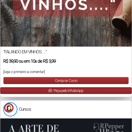
“FALANDO EM VINHOS…..”
R$
39,90
ou em
10x
de
R$ 3,99
[seja o primeiro a comentar]
Comprar Curso
Peça pelo WhatsApp
Cursos