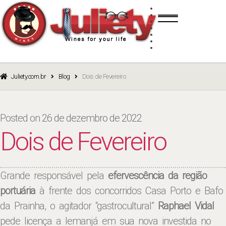
Skip
Skip
TINTO
to
to
BRANCO
navigation
content
ROSÉ
ESPUMANTE
PORTO
CURSOS
BLOG
CATÁLOGO
Juliety.com.br
Blog
Dois de Fevereiro
Posted on
26 de dezembro de 2022
Dois de Fevereiro
Grande responsável pela
efervescência da região
portuária
à frente dos concorridos Casa Porto e Bafo
da Prainha, o agitador “gastrocultural”
Raphael Vidal
pede licença a Iemanjá em sua nova investida no