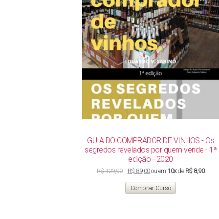
GUIA DO COMPRADOR DE VINHOS - Os
segredos revelados por quem vende - 1ª
edição - 2020
O
O
R$
129,90
R$
89,00
ou em
10x
de
R$ 8,90
preço
preço
original
atual
Comprar Curso
era:
é:
R$ 129,90.
R$ 89,00.