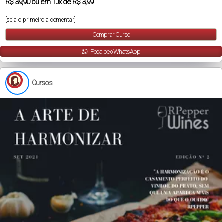
R$
39,90
ou em
10x
de
R$ 3,99
[seja o primeiro a comentar]
Comprar Curso
Peça pelo WhatsApp
Cursos