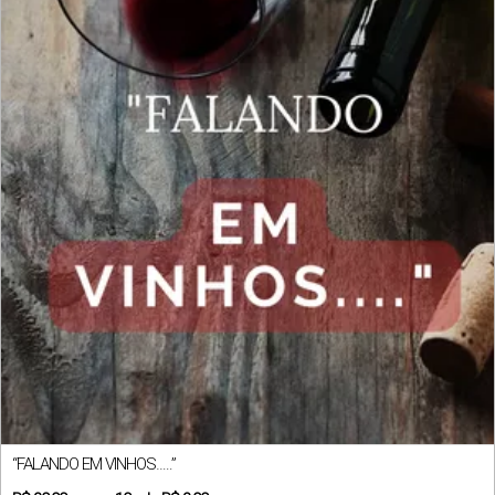
“FALANDO EM VINHOS…..”