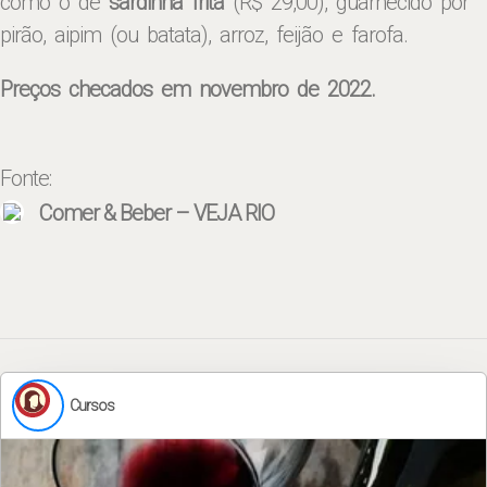
como o de
sardinha frita
(R$ 29,00), guarnecido por
pirão, aipim (ou batata), arroz, feijão e farofa.
Preços checados em novembro de 2022.
Fonte:
Comer & Beber – VEJA RIO
Cursos