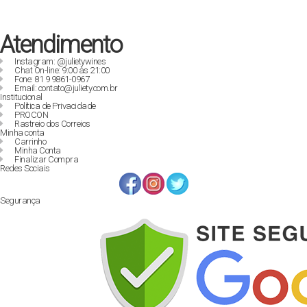
Atendimento
Instagram: @julietywines
Chat On-line: 9:00 às 21:00
Fone: 81 9 9861-0967
Email: contato@juliety.com.br
Institucional
Política de Privacidade
PROCON
Rastreio dos Correios
Minha conta
Carrinho
Minha Conta
Finalizar Compra
Redes Sociais
Segurança