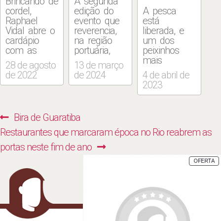
Brincando de
A segunda
cordel,
edição do
A pesca
Raphael
evento que
está
Vidal abre o
reverencia,
liberada, e
cardápio
na região
um dos
com as
portuária,
peixinhos
“Histórias
um dos
mais
28 de agosto
13 de março
encantadas
mais
adoráveis da
de 2022
de 2024
4 de abril de
do festejo
famosos e,
gastronomia
2023
de Iemanjá
podemos
começa a
da Bahia de
dizer,
pular nas
Todos os
históricos
cozinhas,
Navegação
Previous
Bira de Guaratiba
Santos na
petiscos de
mais afeito
de
Pequena
botequins da
em nossas
Next
post:
Restaurantes que marcaram época no Rio reabrem as
África do
cidade, está
praias ao
Post
post:
portas neste fim de ano
Rio”. E
aberta no
ambiente
apresenta
Largo da
dos bares. A
P
OFERTA
E
uma vasta
Prainha. O
sardinha
P
coleção
Festival da
recebe neste
brasileira de
Sardinha cria
mês de
receitas
receitas
Páscoa uma
banhadas à
especiais
bela
maresia no
com o peixe
homenagem