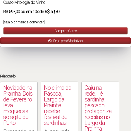
Curso Mitologia do Vinho
R$
597,00
ou em
10x
de
R$ 59,70
[seja o primeiro a comentar]
Comprar Curso
Peça pelo WhatsApp
Relacionado
Novidade na
No clima da
Caiu na
Prainha: Dois
Páscoa,
rede… é
de Fevereiro
Largo da
sardinha:
leva
Prainha
pescado
moquecas
recebe
protagoniza
ao agito do
festival de
receitas no
Porto
sardinhas
Largo da
Prainha