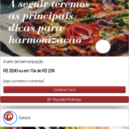
A arte da harmonização
R$
29,90
ou em
10x
de
R$ 2,99
[seja o primeiro a comentar]
Comprar Curso
Peça pelo WhatsApp
Cursos