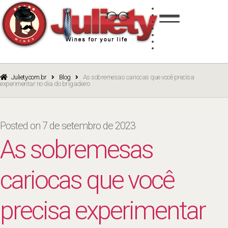
Skip
Skip
TINTO
to
to
BRANCO
navigation
content
ROSÉ
ESPUMANTE
PORTO
CURSOS
BLOG
CATÁLOGO
Juliety.com.br
Blog
As sobremesas cariocas que você precisa
experimentar no dia do brigadeiro
Posted on
7 de setembro de 2023
As sobremesas
cariocas que você
precisa experimentar