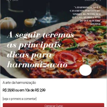
A arte da harmonização
R$
29,90
ou em
10x
de
R$ 2,99
[seja o primeiro a comentar]
Comprar Curso