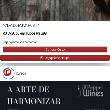
“FALANDO EM VINHOS…..”
R$
39,90
ou em
10x
de
R$ 3,99
[seja o primeiro a comentar]
Comprar Curso
Peça pelo WhatsApp
Cursos