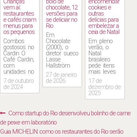
Crianças
bolo de
encomendar
vem aí:
chocolate, 12
cookies e
restaurantes
versões para
outras
e cafés criam
se deliciar no
delícias para
menus para
Rio
embelezar a
os pequenos
ceia de Natal
Em
Combos
Chocolate
Em pleno
gostosos no
(2000), o
verão, o
Cardin O
diretor sueco
Natal
Café Cardin,
Lasse
brasileiro
com
Hallström
pede itens
unidades no
transforma o
mais leves
27 de janeiro
Leblon e
doce —
na ceia,
7 de outubro
de 2026
17 de
Copacabana
reverenciado
cercada de
de 2024
dezembro de
(Rua
desde a
doces
2025
Constante
Antiguidade
pensados
Ramos, 44,
por povos
para
tel.: 96703-
como maias
encantar
Navegação
Previous
Como startup do Rio desenvolveu bolinho de carne
5262),
e astecas —
antes
de
preparou
em
mesmo da
post:
de peixe em laboratório
uma ação
metáfora de
primeira
Post
Next
Guia MICHELIN: como os restaurantes do Rio serão
especial
prazer,
garfada.