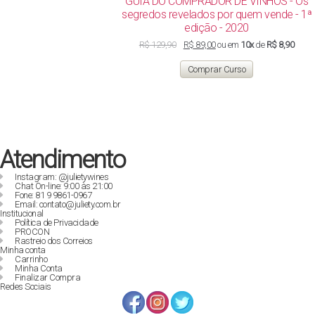
GUIA DO COMPRADOR DE VINHOS - Os
segredos revelados por quem vende - 1ª
edição - 2020
O
O
R$
129,90
R$
89,00
ou em
10x
de
R$ 8,90
preço
preço
original
atual
Comprar Curso
era:
é:
R$ 129,90.
R$ 89,00.
Atendimento
Instagram: @julietywines
Chat On-line: 9:00 às 21:00
Fone: 81 9 9861-0967
Email: contato@juliety.com.br
Institucional
Política de Privacidade
PROCON
Rastreio dos Correios
Minha conta
Carrinho
Minha Conta
Finalizar Compra
Redes Sociais