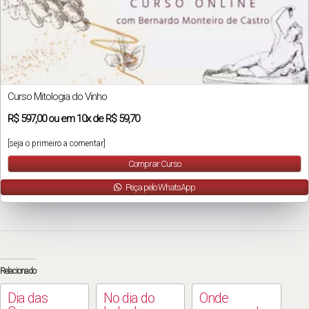
Curso Mitologia do Vinho
R$
597,00
ou em
10x
de
R$ 59,70
[seja o primeiro a comentar]
Comprar Curso
Peça pelo WhatsApp
Relacionado
Dia das
No dia do
Onde