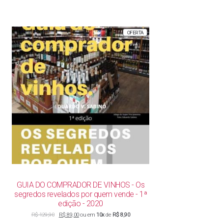
PRODUTO
OFERTA
EM
PROMOÇÃO
GUIA DO COMPRADOR DE VINHOS - Os
segredos revelados por quem vende - 1ª
edição - 2020
O
O
R$
129,90
R$
89,00
ou em
10x
de
R$ 8,90
preço
preço