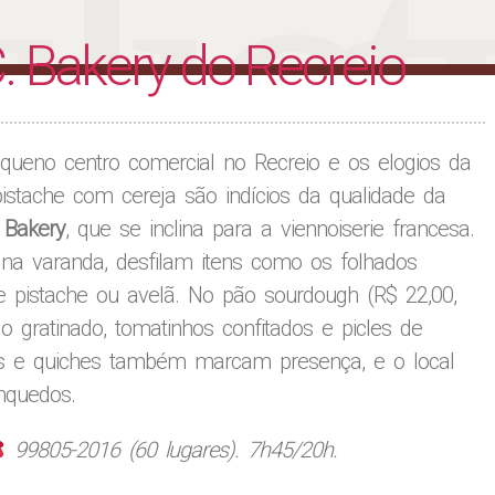
liet
. Bakery do Recreio
queno centro comercial no Recreio e os elogios da
istache com cereja são indícios da qualidade da
. Bakery
, que se inclina para a viennoiserie francesa.
a varanda, desfilam itens como os folhados
e pistache ou avelã. No pão sourdough (R$ 22,00,
 gratinado, tomatinhos confitados e picles de
tes e quiches também marcam presença, e o local
nquedos.
99805-2016 (60 lugares). 7h45/20h.