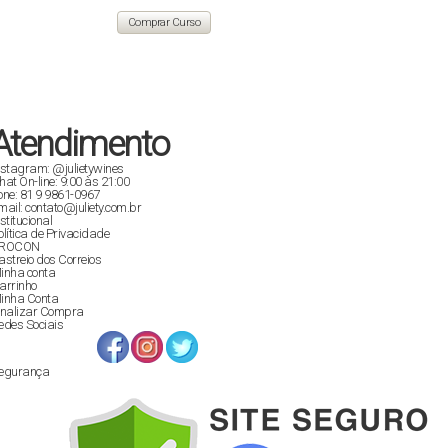
original
atual
era:
é:
Comprar Curso
R$ 129,90.
R$ 89,00.
Atendimento
nstagram: @julietywines
hat On-line: 9:00 às 21:00
one: 81 9 9861-0967
mail: contato@juliety.com.br
nstitucional
olítica de Privacidade
ROCON
astreio dos Correios
inha conta
arrinho
inha Conta
inalizar Compra
edes Sociais
egurança