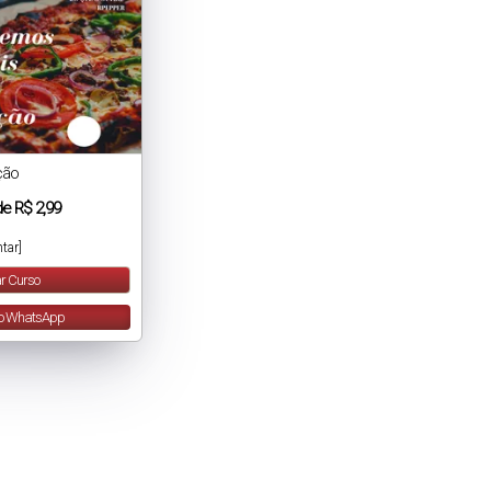
ção
de
R$ 2,99
tar]
r Curso
lo WhatsApp