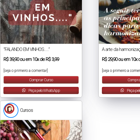
“FALANDO EM VINHOS…..”
A arte da harmoniza
R$
39,90
ou em
10x
de
R$ 3,99
R$
29,90
ou em
10x
[seja o primeiro a comentar]
[seja o primeiro a comen
Comprar Curso
Compra
Peça pelo WhatsApp
Peça pe
Cursos