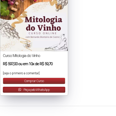
Curso Mitologia do Vinho
R$
597,00
ou em
10x
de
R$ 59,70
[seja o primeiro a comentar]
Comprar Curso
Peça pelo WhatsApp