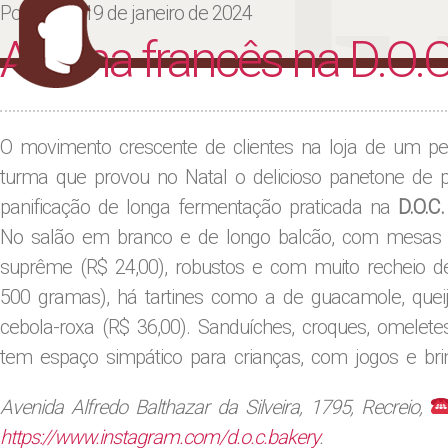
Ju
Posted on
19 de janeiro de 2024
Aroma francês na D.O.C
O movimento crescente de clientes na loja de um pe
turma que provou no Natal o delicioso panetone de p
panificação de longa fermentação praticada na
D.O.C
No salão em branco e de longo balcão, com mesas n
suprême (R$ 24,00), robustos e com muito recheio d
500 gramas), há tartines como a de guacamole, queijo
cebola-roxa (R$ 36,00). Sanduíches, croques, omele
tem espaço simpático para crianças, com jogos e bri
Avenida Alfredo Balthazar da Silveira, 1795, Recreio,
https://www.instagram.com/d.o.c.bakery
.