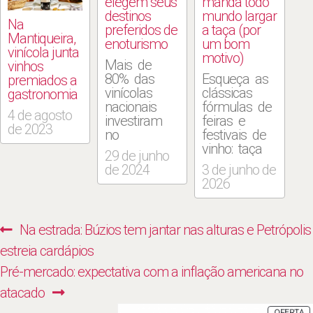
elegem seus
manda todo
destinos
mundo largar
Na
preferidos de
a taça (por
Mantiqueira,
enoturismo
um bom
vinícola junta
motivo)
Mais de
vinhos
80% das
Esqueça as
premiados a
vinícolas
clássicas
gastronomia
nacionais
fórmulas de
4 de agosto
investiram
feiras e
de 2023
no
festivais de
enoturismo,
vinho: taça
29 de junho
transformando
na mão,
de 2024
3 de junho de
suas
algumas
2026
propriedades
degustações,
em destinos
lojinha de
para
souvenirs e
Navegação
Previous
Na estrada: Búzios tem jantar nas alturas e Petrópolis
visitantes
música ao
de
que
fundo. A
post:
estreia cardápios
desejam
terceira
Post
Next
Pré-mercado: expectativa com a inflação americana no
combinar
edição do
uma série
TurisAgro:
post:
atacado
de atividades
Festival de
P
OFERTA