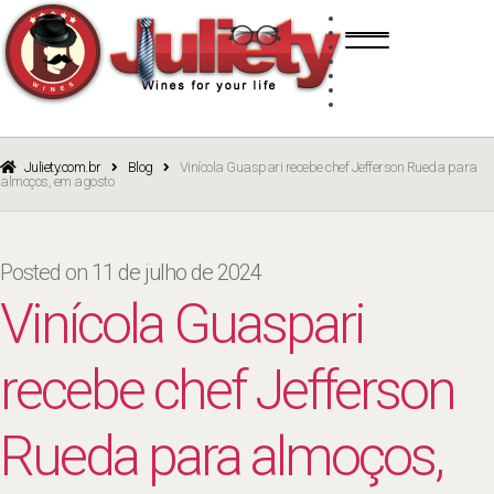
Skip
Skip
TINTO
to
to
BRANCO
navigation
content
ROSÉ
ESPUMANTE
PORTO
CURSOS
BLOG
CATÁLOGO
Juliety.com.br
Blog
Vinícola Guaspari recebe chef Jefferson Rueda para
almoços, em agosto
Posted on
11 de julho de 2024
Vinícola Guaspari
recebe chef Jefferson
Rueda para almoços,