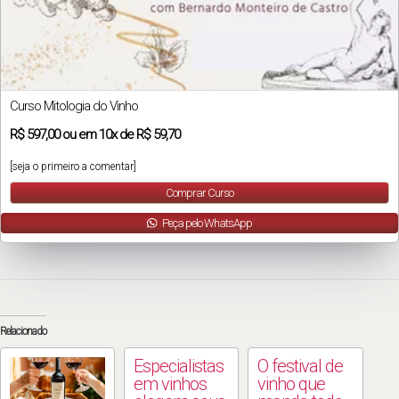
Curso Mitologia do Vinho
R$
597,00
ou em
10x
de
R$ 59,70
[seja o primeiro a comentar]
Comprar Curso
Peça pelo WhatsApp
Relacionado
Especialistas
O festival de
em vinhos
vinho que