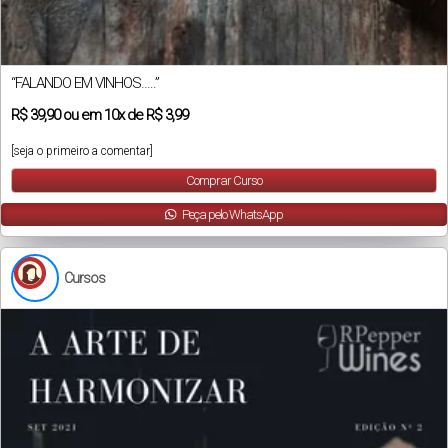
“FALANDO EM VINHOS…..”
R$
39,90
ou em
10x
de
R$ 3,99
[seja o primeiro a comentar]
Comprar Curso
Peça pelo WhatsApp
Cursos