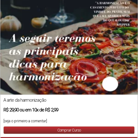
A arte da harmonização
R$
29,90
ou em
10x
de
R$ 2,99
[seja o primeiro a comentar]
Comprar Curso