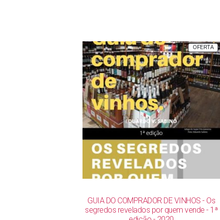
R$ 142,00.
R$ 119,00.
P
OFERTA
E
P
GUIA DO COMPRADOR DE VINHOS - Os
segredos revelados por quem vende - 1ª
edição - 2020