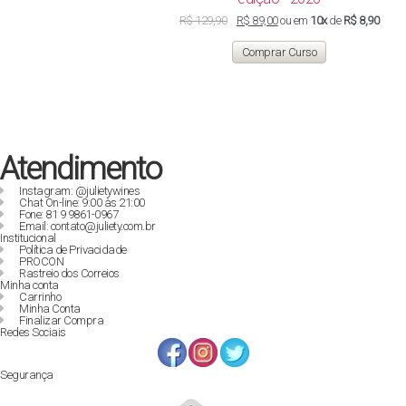
O
O
R$
129,90
R$
89,00
ou em
10x
de
R$ 8,90
preço
preço
original
atual
Comprar Curso
era:
é:
R$ 129,90.
R$ 89,00.
Atendimento
Instagram: @julietywines
Chat On-line: 9:00 às 21:00
Fone: 81 9 9861-0967
Email: contato@juliety.com.br
Institucional
Política de Privacidade
PROCON
Rastreio dos Correios
Minha conta
Carrinho
Minha Conta
Finalizar Compra
Redes Sociais
Segurança