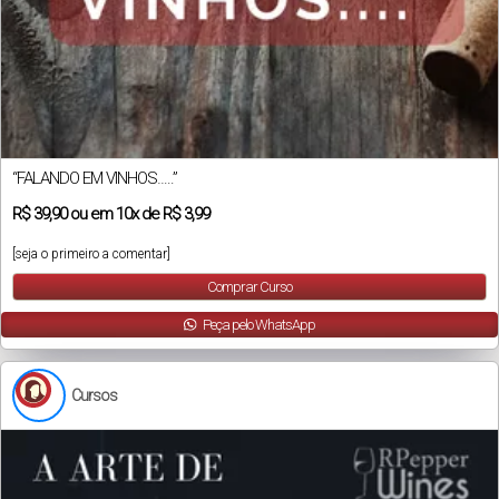
“FALANDO EM VINHOS…..”
R$
39,90
ou em
10x
de
R$ 3,99
[seja o primeiro a comentar]
Comprar Curso
Peça pelo WhatsApp
Cursos