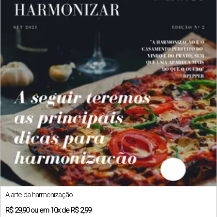
A arte da harmonização
R$
29,90
ou em
10x
de
R$ 2,99