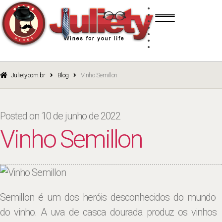
Skip
Skip
TINTO
to
to
BRANCO
navigation
content
ROSÉ
ESPUMANTE
PORTO
CURSOS
BLOG
CATÁLOGO
Juliety.com.br
Blog
Vinho Semillon
Posted on
10 de junho de 2022
Vinho Semillon
Semillon é um dos heróis desconhecidos do mundo
do vinho. A uva de casca dourada produz os vinhos