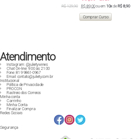
O
O
R$
129,90
R$
89,00
ou em
10x
de
R$ 8,90
preço
preço
original
atual
Comprar Curso
era:
é:
R$ 129,90.
R$ 89,00.
Atendimento
Instagram: @julietywines
Chat On-line: 9:00 às 21:00
Fone: 81 9 9861-0967
Email: contato@juliety.com.br
Institucional
Política de Privacidade
PROCON
Rastreio dos Correios
Minha conta
Carrinho
Minha Conta
Finalizar Compra
Redes Sociais
Segurança