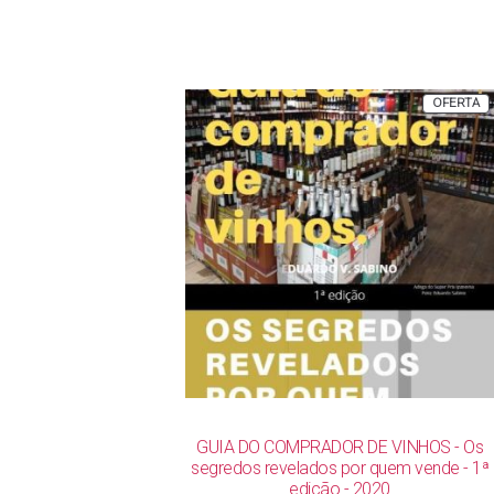
R$ 142,00.
R$ 119,00.
P
OFERTA
E
P
GUIA DO COMPRADOR DE VINHOS - Os
segredos revelados por quem vende - 1ª
edição - 2020