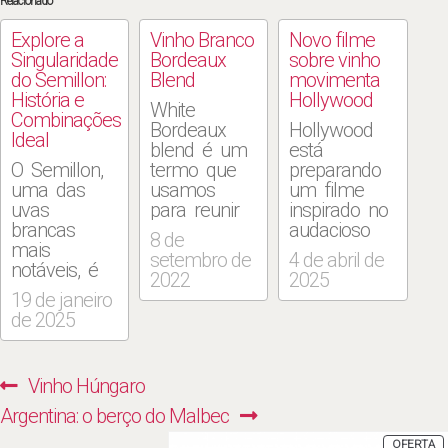
Relacionado
Explore a
Vinho Branco
Novo filme
Singularidade
Bordeaux
sobre vinho
do Semillon:
Blend
movimenta
História e
Hollywood
White
Combinações
Bordeaux
Hollywood
Ideal
blend é um
está
O Semillon,
termo que
preparando
uma das
usamos
um filme
uvas
para reunir
inspirado no
brancas
vinhos
audacioso
8 de
mais
misturados
roubo de
setembro de
4 de abril de
notáveis, é
das três
garrafas
2022
2025
conhecida
clássicas
raras do
19 de janeiro
por sua
uvas de
Château
de 2025
capacidade
vinho branco
d’Yquem,
de produzir
de Bordeaux:
um dos
vinhos
Semillon,
vinhos mais
Navegação
Previous
Vinho Húngaro
brancos de
Sauvignon
prestigiados
de
qualidade
Blanc e
do mundo.
Next
post:
Argentina: o berço do Malbec
excepcional.
Muscadelle.
Este evento
Post
post:
P
OFERTA