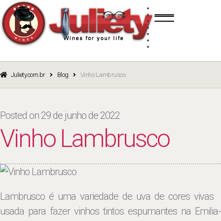
Skip
Skip
TINTO
to
to
BRANCO
navigation
content
ROSÉ
ESPUMANTE
PORTO
CURSOS
BLOG
CATÁLOGO
Juliety.com.br
Blog
Vinho Lambrusco
Posted on
29 de junho de 2022
Vinho Lambrusco
Lambrusco é uma variedade de uva de cores vivas
usada para fazer vinhos tintos espumantes na Emilia-