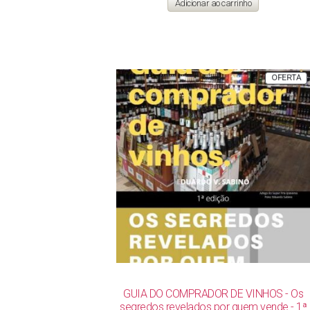
Adicionar ao carrinho
era:
é:
R$ 142,00.
R$ 119,00.
P
OFERTA
E
P
GUIA DO COMPRADOR DE VINHOS - Os
segredos revelados por quem vende - 1ª