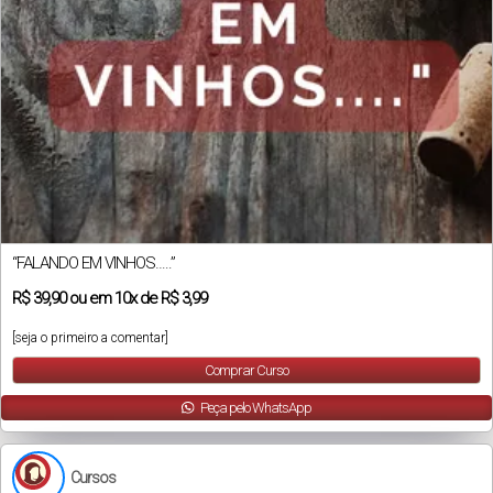
“FALANDO EM VINHOS…..”
R$
39,90
ou em
10x
de
R$ 3,99
[seja o primeiro a comentar]
Comprar Curso
Peça pelo WhatsApp
Cursos