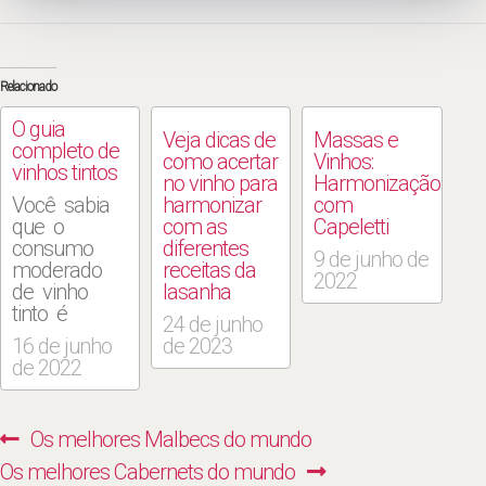
Relacionado
O guia
Veja dicas de
Massas e
completo de
como acertar
Vinhos:
vinhos tintos
no vinho para
Harmonização
Você sabia
harmonizar
com
que o
com as
Capeletti
consumo
diferentes
9 de junho de
moderado
receitas da
2022
de vinho
lasanha
tinto é
24 de junho
melhor para
16 de junho
de 2023
sua saúde
de 2022
do que
nenhum
vinho tinto?
Navegação
Previous
Os melhores Malbecs do mundo
Então o que
de
você está
Next
post:
Os melhores Cabernets do mundo