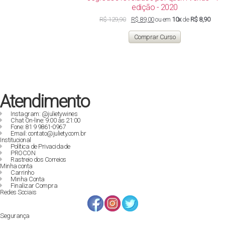
edição - 2020
O
O
R$
129,90
R$
89,00
ou em
10x
de
R$ 8,90
preço
preço
original
atual
Comprar Curso
era:
é:
R$ 129,90.
R$ 89,00.
Atendimento
Instagram: @julietywines
Chat On-line: 9:00 às 21:00
Fone: 81 9 9861-0967
Email: contato@juliety.com.br
Institucional
Política de Privacidade
PROCON
Rastreio dos Correios
Minha conta
Carrinho
Minha Conta
Finalizar Compra
Redes Sociais
Segurança