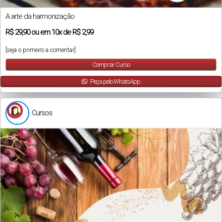
A arte da harmonização
R$
29,90
ou em
10x
de
R$ 2,99
[seja o primeiro a comentar]
Comprar Curso
Peça pelo WhatsApp
Cursos