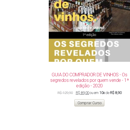
GUIA DO COMPRADOR DE VINHOS - Os
segredos revelados por quem vende - 1ª
edição - 2020
O
O
R$
129,90
R$
89,00
ou em
10x
de
R$ 8,90
preço
preço
original
atual
Comprar Curso
era:
é:
R$ 129,90.
R$ 89,00.