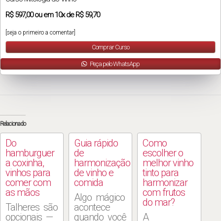
R$
597,00
ou em
10x
de
R$ 59,70
[seja o primeiro a comentar]
Comprar Curso
Peça pelo WhatsApp
Relacionado
Do
Guia rápido
Como
hamburguer
de
escolher o
a coxinha,
harmonização
melhor vinho
vinhos para
de vinho e
tinto para
comer com
comida
harmonizar
as mãos
com frutos
Algo mágico
do mar?
Talheres são
acontece
opcionais —
quando você
A