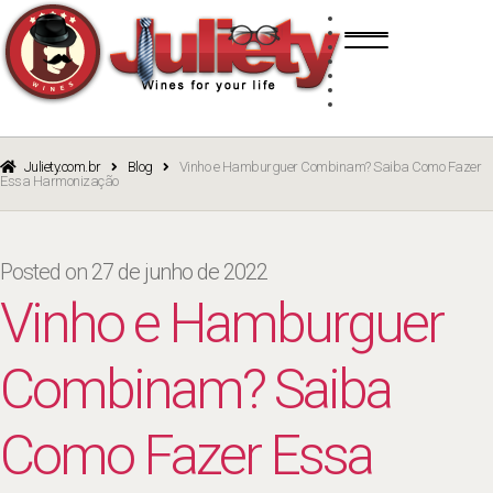
Skip
Skip
TINTO
to
to
BRANCO
navigation
content
ROSÉ
ESPUMANTE
PORTO
CURSOS
BLOG
CATÁLOGO
Juliety.com.br
Blog
Vinho e Hamburguer Combinam? Saiba Como Fazer
Essa Harmonização
Posted on
27 de junho de 2022
Vinho e Hamburguer
Combinam? Saiba
Como Fazer Essa