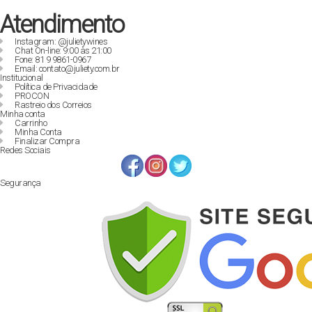
Atendimento
Instagram: @julietywines
Chat On-line: 9:00 às 21:00
Fone: 81 9 9861-0967
Email: contato@juliety.com.br
Institucional
Política de Privacidade
PROCON
Rastreio dos Correios
Minha conta
Carrinho
Minha Conta
Finalizar Compra
Redes Sociais
Segurança