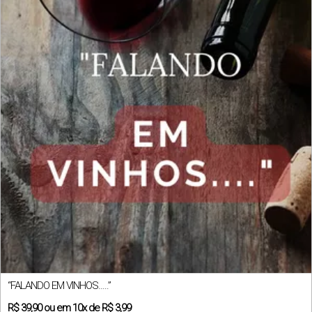
“FALANDO EM VINHOS…..”
R$
39,90
ou em
10x
de
R$ 3,99