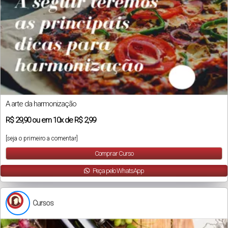
A arte da harmonização
R$
29,90
ou em
10x
de
R$ 2,99
[seja o primeiro a comentar]
Comprar Curso
Peça pelo WhatsApp
Cursos