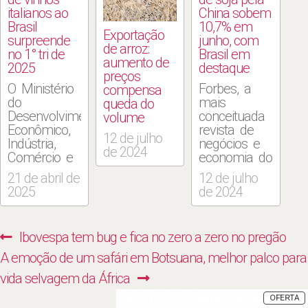
italianos ao
China sobem
Brasil
10,7% em
Exportação
surpreende
junho, com
de arroz:
no 1° tri de
Brasil em
aumento de
2025
destaque
preços
O Ministério
Forbes, a
compensa
do
mais
queda do
Desenvolvimento
conceituada
volume
Econômico,
revista de
12 de julho
Indústria,
negócios e
de 2024
Comércio e
economia do
Serviços
mundo. As
21 de abril de
12 de julho
revelou que
importações
2025
de 2024
a exportação
de soja da
de vinhos
China em
italianos ao
junho
Navegação
Previous
Ibovespa tem bug e fica no zero a zero no pregão
Brasil
aumentaram
de
continua
10,7% em
Next
post:
A emoção de um safári em Botsuana, melhor palco para
aquecida em
relação ao
Post
post:
vida selvagem da África
2025. Nos
ano anterior,
três
mostraram
P
OFERTA
E