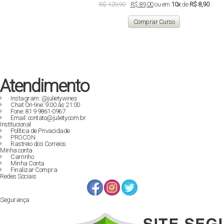
O
O
R$
129,90
R$
89,00
ou em
10x
de
R$ 8,90
preço
preço
original
atual
Comprar Curso
era:
é:
R$ 129,90.
R$ 89,00.
Atendimento
Instagram: @julietywines
Chat On-line: 9:00 às 21:00
Fone: 81 9 9861-0967
Email: contato@juliety.com.br
Institucional
Política de Privacidade
PROCON
Rastreio dos Correios
Minha conta
Carrinho
Minha Conta
Finalizar Compra
Redes Sociais
Segurança