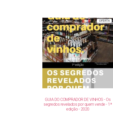
P
OFERTA
E
P
GUIA DO COMPRADOR DE VINHOS - Os
segredos revelados por quem vende - 1ª
edição - 2020