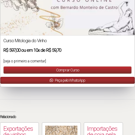
Curso Mitologia do Vinho
R$
597,00
ou em
10x
de
R$ 59,70
[seja o primeiro a comentar]
Comprar Curso
Peça pelo WhatsApp
Relacionado
Exportações
Importações
de vinhos
de soja pela