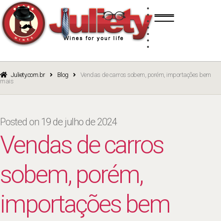
Skip
Skip
TINTO
to
to
BRANCO
navigation
content
ROSÉ
ESPUMANTE
PORTO
CURSOS
BLOG
CATÁLOGO
Juliety.com.br
Blog
Vendas de carros sobem, porém, importações bem
mais
Posted on
19 de julho de 2024
Vendas de carros
sobem, porém,
importações bem