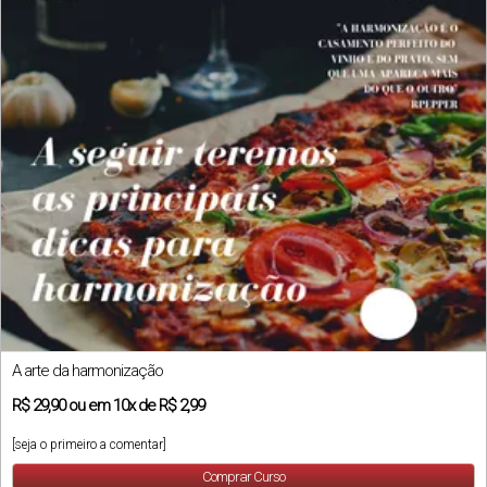
A arte da harmonização
R$
29,90
ou em
10x
de
R$ 2,99
[seja o primeiro a comentar]
Comprar Curso