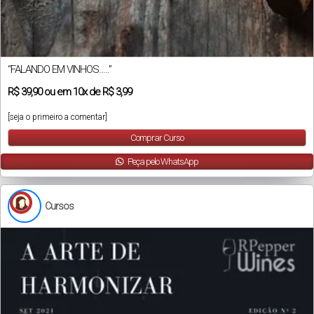
“FALANDO EM VINHOS…..”
R$
39,90
ou em
10x
de
R$ 3,99
[seja o primeiro a comentar]
Comprar Curso
Peça pelo WhatsApp
Cursos