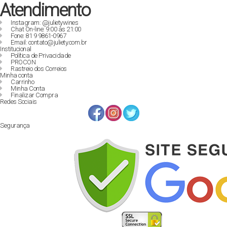
Atendimento
Instagram: @julietywines
Chat On-line: 9:00 às 21:00
Fone: 81 9 9861-0967
Email: contato@juliety.com.br
Institucional
Política de Privacidade
PROCON
Rastreio dos Correios
Minha conta
Carrinho
Minha Conta
Finalizar Compra
Redes Sociais
Segurança