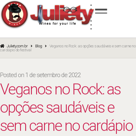
Skip
Skip
TINTO
to
to
BRANCO
navigation
content
ROSÉ
ESPUMANTE
PORTO
CURSOS
BLOG
CATÁLOGO
Juliety.com.br
Blog
Veganos no Rock: as opções saudáveis e sem carne no
cardápio do festival
Posted on
1 de setembro de 2022
Veganos no Rock: as
opções saudáveis e
sem carne no cardápio