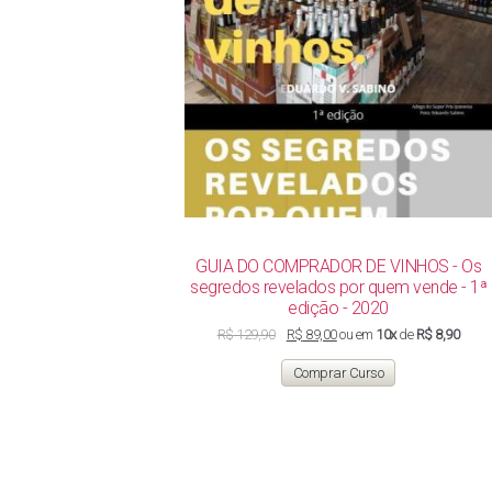
GUIA DO COMPRADOR DE VINHOS - Os
segredos revelados por quem vende - 1ª
edição - 2020
O
O
R$
129,90
R$
89,00
ou em
10x
de
R$ 8,90
preço
preço
original
atual
Comprar Curso
era:
é:
R$ 129,90.
R$ 89,00.