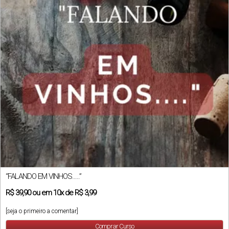
“FALANDO EM VINHOS…..”
R$
39,90
ou em
10x
de
R$ 3,99
[seja o primeiro a comentar]
Comprar Curso