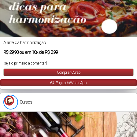
A arte da harmonização
R$
29,90
ou em
10x
de
R$ 2,99
[seja o primeiro a comentar]
Comprar Curso
Peça pelo WhatsApp
Cursos