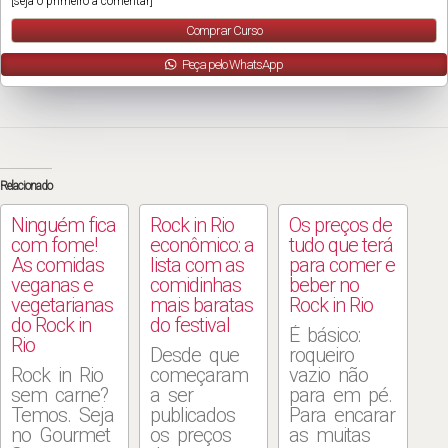
[seja o primeiro a comentar]
Comprar Curso
Peça pelo WhatsApp
Relacionado
Ninguém fica
Rock in Rio
Os preços de
com fome!
econômico: a
tudo que terá
As comidas
lista com as
para comer e
veganas e
comidinhas
beber no
vegetarianas
mais baratas
Rock in Rio
do Rock in
do festival
É básico:
Rio
Desde que
roqueiro
Rock in Rio
começaram
vazio não
sem carne?
a ser
para em pé.
Temos. Seja
publicados
Para encarar
no Gourmet
os preços
as muitas