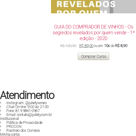
GUIA DO COMPRADOR DE VINHOS - Os
segredos revelados por quem vende - 1ª
edição - 2020
O
O
R$
129,90
R$
89,00
ou em
10x
de
R$ 8,90
preço
preço
original
atual
Comprar Curso
era:
é:
R$ 129,90.
R$ 89,00.
Atendimento
Instagram: @julietywines
Chat On-line: 9:00 às 21:00
Fone: 81 9 9861-0967
Email: contato@juliety.com.br
Institucional
Política de Privacidade
PROCON
Rastreio dos Correios
Minha conta