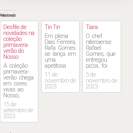
Relacionado
Desfile de
Tin Tin
Tiara
novidades na
Em plena
O chef
coleção
Dias Ferreira,
niteroiense
primavera-
Rafa Gomes
Rafael
verão do
se lança em
Gomes, que
Nosso
uma
entregou
A coleção
apetitosa
pizza, foi
primavera-
aventura
garçom e
11 de
5 de
verão chega
boêmia. A
pescador de
novembro de
novembro de
em cores
empreitada
salmão no
2023
2023
vivas ao
é fruto da
Alaska,
Nosso,
parceria do
cozinhou em
pontuada de
chef do ano
seis
15 de
levezas,
com os
continentes
setembro de
toques
irmãos
e ocupou
2023
asiáticos e
Bruno e
posição de
drinques que
Bernardo
destaque
bebem em
Malta, à
em dois