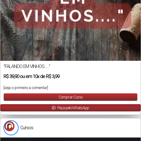
“FALANDO EM VINHOS…..”
R$
39,90
ou em
10x
de
R$ 3,99
[seja o primeiro a comentar]
Comprar Curso
Peça pelo WhatsApp
Cursos