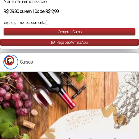
A arte da harmonização
R$
29,90
ou em
10x
de
R$ 2,99
[seja o primeiro a comentar]
Comprar Curso
Peça pelo WhatsApp
Cursos