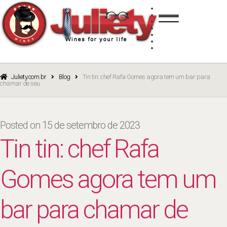
Skip
Skip
TINTO
to
to
BRANCO
navigation
content
ROSÉ
ESPUMANTE
PORTO
CURSOS
BLOG
CATÁLOGO
Juliety.com.br
Blog
Tin tin: chef Rafa Gomes agora tem um bar para
chamar de seu
Posted on
15 de setembro de 2023
Tin tin: chef Rafa
Gomes agora tem um
bar para chamar de