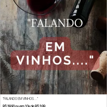
“FALANDO EM VINHOS…..”
R$
39,90
ou em
10x
de
R$ 3,99