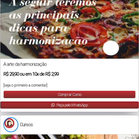
A arte da harmonização
R$
29,90
ou em
10x
de
R$ 2,99
[seja o primeiro a comentar]
Comprar Curso
Peça pelo WhatsApp
Cursos