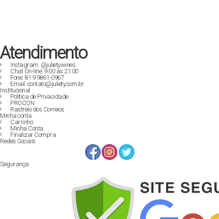
Atendimento
Instagram: @julietywines
Chat On-line: 9:00 às 21:00
Fone: 81 9 9861-0967
Email: contato@juliety.com.br
Institucional
Política de Privacidade
PROCON
Rastreio dos Correios
Minha conta
Carrinho
Minha Conta
Finalizar Compra
Redes Sociais
Segurança