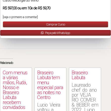
Curso Mitologia do Vinho
R$
597,00
ou em
10x
de
R$ 59,70
[seja o primeiro a comentar]
Comprar Curso
Peça pelo WhatsApp
Relacionado
Com menus
Braseiro
Braseiro
a várias
Labuta tem
Labuta
mãos, Rudä,
menu
Laureado
Nosso e
especial para
chef do ano
Braseiro
as noites no
por VEJA
Labuta
Centro
RIO COMER
recebem
Lucio Vieira
& BEBER em
convidados
voltou a
2022, Lucio