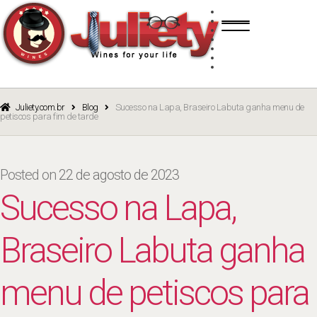
Skip
Skip
TINTO
to
to
BRANCO
navigation
content
ROSÉ
ESPUMANTE
PORTO
CURSOS
BLOG
CATÁLOGO
Juliety.com.br
Blog
Sucesso na Lapa, Braseiro Labuta ganha menu de
petiscos para fim de tarde
Posted on
22 de agosto de 2023
Sucesso na Lapa,
Braseiro Labuta ganha
menu de petiscos para