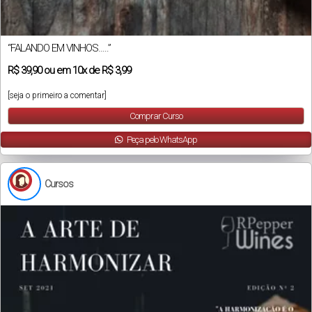
“FALANDO EM VINHOS…..”
R$
39,90
ou em
10x
de
R$ 3,99
[seja o primeiro a comentar]
Comprar Curso
Peça pelo WhatsApp
Cursos