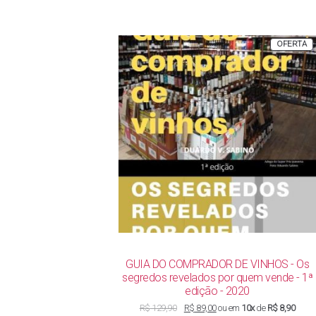
P
OFERTA
E
P
GUIA DO COMPRADOR DE VINHOS - Os
segredos revelados por quem vende - 1ª
edição - 2020
O
O
R$
129,90
R$
89,00
ou em
10x
de
R$ 8,90