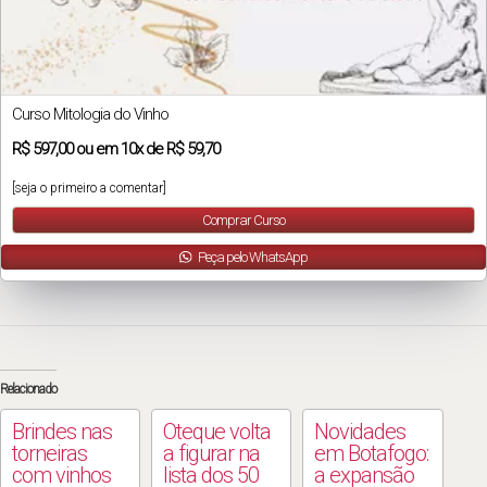
Curso Mitologia do Vinho
R$
597,00
ou em
10x
de
R$ 59,70
[seja o primeiro a comentar]
Comprar Curso
Peça pelo WhatsApp
Relacionado
Brindes nas
Oteque volta
Novidades
torneiras
a figurar na
em Botafogo:
com vinhos
lista dos 50
a expansão