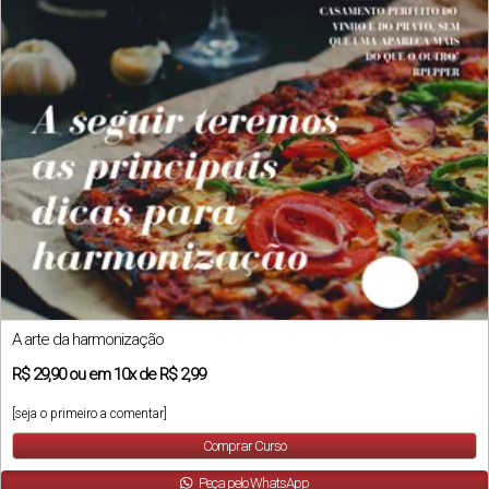
A arte da harmonização
R$
29,90
ou em
10x
de
R$ 2,99
[seja o primeiro a comentar]
Comprar Curso
Peça pelo WhatsApp