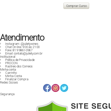
preço
preço
original
atual
Comprar Curso
era:
é:
R$ 129,90.
R$ 89,00.
Atendimento
Instagram: @julietywines
Chat On-line: 9:00 às 21:00
Fone: 81 9 9861-0967
Email: contato@juliety.com.br
Institucional
Política de Privacidade
PROCON
Rastreio dos Correios
Minha conta
Carrinho
Minha Conta
Finalizar Compra
Redes Sociais
Segurança