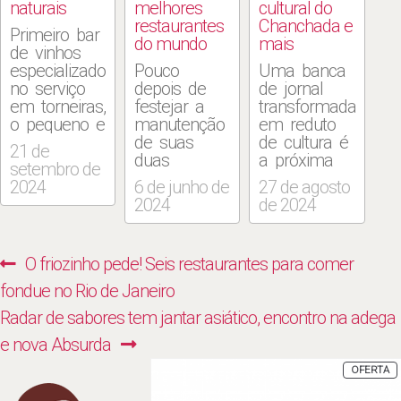
naturais
melhores
cultural do
restaurantes
Chanchada e
Primeiro bar
do mundo
mais
de vinhos
especializado
Pouco
Uma banca
no serviço
depois de
de jornal
em torneiras,
festejar a
transformada
o pequeno e
manutenção
em reduto
charmoso
de suas
de cultura é
21 de
Tão Longe,
duas
a próxima
setembro de
Tão Perto
estrelas no
atração da
2024
6 de junho de
27 de agosto
chega ao
Guia
região da
2024
de 2024
Rio após
Michelin, o
cidade onde
abrir
restaurante
aportam as
unidades em
Oteque, do
mais
Navegação
Previous
O friozinho pede! Seis restaurantes para comer
São Paulo e
chef Alberto
empolgantes
de
no Porto,
Landgraf,
novidades
post:
fondue no Rio de Janeiro
em Portugal.
em
quando o
Post
Next
Radar de sabores tem jantar asiático, encontro na adega
São seis
Botafogo,
assunto é
opções da
voltou a
variedade,
post:
e nova Absurda
bebida no
figurar entre
identidade e
P
OFERTA
esquema,
os 50
curadoria de
E
P
entre
melhores do
produtos.