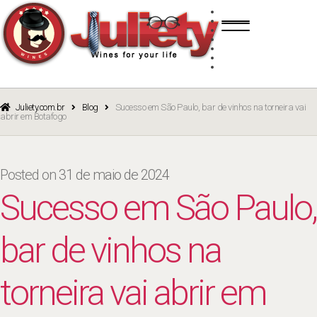
Skip
Skip
TINTO
to
to
BRANCO
navigation
content
ROSÉ
ESPUMANTE
PORTO
CURSOS
BLOG
CATÁLOGO
Juliety.com.br
Blog
Sucesso em São Paulo, bar de vinhos na torneira vai
abrir em Botafogo
Posted on
31 de maio de 2024
Sucesso em São Paulo,
bar de vinhos na
torneira vai abrir em