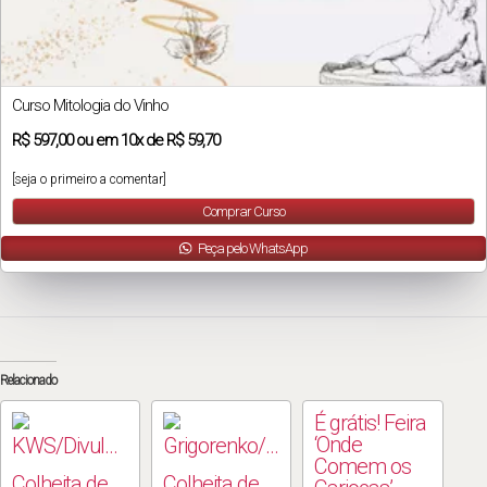
Curso Mitologia do Vinho
R$
597,00
ou em
10x
de
R$ 59,70
[seja o primeiro a comentar]
Comprar Curso
Peça pelo WhatsApp
Relacionado
É grátis! Feira
‘Onde
Comem os
Colheita de
Colheita de