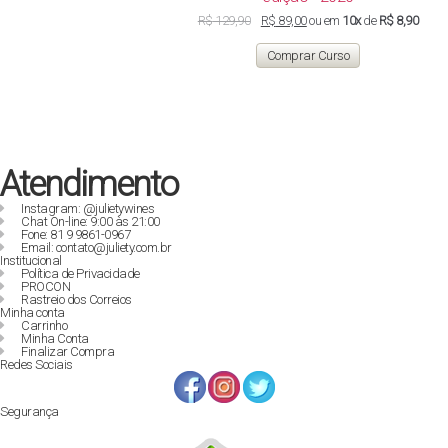
O
O
R$
129,90
R$
89,00
ou em
10x
de
R$ 8,90
preço
preço
original
atual
Comprar Curso
era:
é:
R$ 129,90.
R$ 89,00.
Atendimento
Instagram: @julietywines
Chat On-line: 9:00 às 21:00
Fone: 81 9 9861-0967
Email: contato@juliety.com.br
Institucional
Política de Privacidade
PROCON
Rastreio dos Correios
Minha conta
Carrinho
Minha Conta
Finalizar Compra
Redes Sociais
Segurança