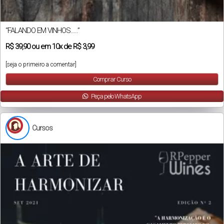
“FALANDO EM VINHOS…..”
R$
39,90
ou em
10x
de
R$ 3,99
[seja o primeiro a comentar]
Comprar Curso
Peça pelo WhatsApp
Cursos