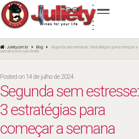
Skip
Skip
TINTO
to
to
BRANCO
navigation
content
ROSÉ
ESPUMANTE
PORTO
CURSOS
BLOG
CATÁLOGO
Juliety.com.br
Blog
Segunda sem estresse: 3 estratégias para começar a
semana com o pé direito
Posted on
14 de julho de 2024
Segunda sem estresse:
3 estratégias para
começar a semana