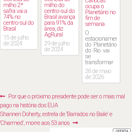
Cariocas’
milho 2ª
milho do
ocupa o
safra vai a
centro-sul do
Planetário no
74% no
Brasil avança
fim de
centro-sul do
para 91% da
semana
Brasil
área, diz
O
AgRural
15 de julho
estacionamento
de 2024
29 de julho
do Planetário
de 2024
do Rio vai
se
transformar
em uma
26 de maio
grande
de 2026
mesa de
bar a céu
aberto nos
Navegação
Previous
Por que o próximo presidente pode ser o mais mal
dias 30 e 31
de
de maio,
post:
pago na história dos EUA
com a
Post
Next
Shannen Doherty, estrela de ‘Barrados no Baile’ e
estreia do
evento
post:
‘Charmed’, morre aos 53 anos
“Onde
P
OFERTA