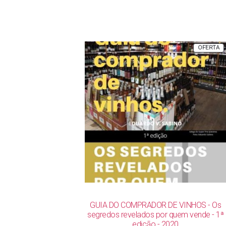
R$ 142,00.
R$ 119,00.
P
OFERTA
E
P
GUIA DO COMPRADOR DE VINHOS - Os
segredos revelados por quem vende - 1ª
edição - 2020