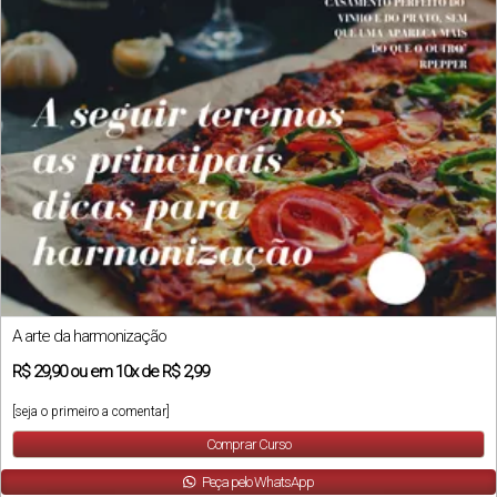
A arte da harmonização
R$
29,90
ou em
10x
de
R$ 2,99
[seja o primeiro a comentar]
Comprar Curso
Peça pelo WhatsApp