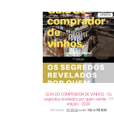
P
OFERTA
E
P
GUIA DO COMPRADOR DE VINHOS - Os
segredos revelados por quem vende - 1ª
edição - 2020
O
O
R$
129,90
R$
89,00
ou em
10x
de
R$ 8,90
preço
preço