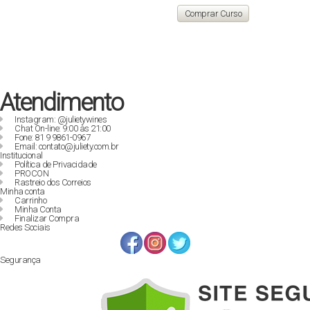
original
atual
Comprar Curso
era:
é:
R$ 129,90.
R$ 89,00.
Atendimento
Instagram: @julietywines
Chat On-line: 9:00 às 21:00
Fone: 81 9 9861-0967
Email: contato@juliety.com.br
Institucional
Política de Privacidade
PROCON
Rastreio dos Correios
Minha conta
Carrinho
Minha Conta
Finalizar Compra
Redes Sociais
Segurança