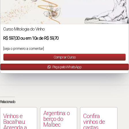
Curso Mitologia do Vinho
R$
597,00
ou em
10x
de
R$ 59,70
[seja o primeiro a comentar]
Comprar Curso
Peça pelo WhatsApp
Relacionado
Argentina: o
Vinhos e
Confira
berço do
Bacalhau:
vinhos de
Malbec
Aprenda a
castas