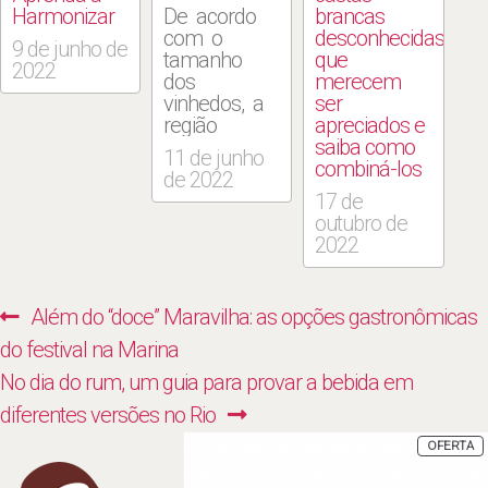
Harmonizar
De acordo
brancas
com o
desconhecidas
9 de junho de
tamanho
que
2022
dos
merecem
vinhedos, a
ser
região
apreciados e
vinícola
saiba como
11 de junho
Argentina
combiná-los
de 2022
está entre
17 de
as 10
outubro de
melhores do
2022
mundo. Mas
a qualidade
também
Navegação
Previous
Além do “doce” Maravilha: as opções gastronômicas
mudou
de
muito nos
post:
do festival na Marina
últimos
Post
Next
No dia do rum, um guia para provar a bebida em
anos, pelo
que estes
post:
diferentes versões no Rio
vinhos
P
OFERTA
enriquecem
E
P
muito o