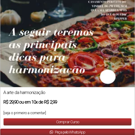
A arte da harmonização
R$
29,90
ou em
10x
de
R$ 2,99
[seja o primeiro a comentar]
Comprar Curso
Peça pelo WhatsApp