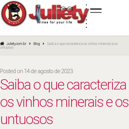
Skip
Skip
TINTO
to
to
BRANCO
navigation
content
ROSÉ
ESPUMANTE
PORTO
CURSOS
BLOG
CATÁLOGO
Juliety.com.br
Blog
Saiba o que caracteriza os vinhos minerais e os
untuosos
Posted on
14 de agosto de 2023
Saiba o que caracteriza
os vinhos minerais e os
untuosos