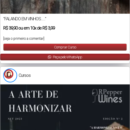
“FALANDO EM VINHOS…..”
R$
39,90
ou em
10x
de
R$ 3,99
[seja o primeiro a comentar]
Comprar Curso
Peça pelo WhatsApp
Cursos