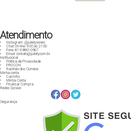
R$ 129,90.
R$ 89,00.
Atendimento
Instagram: @julietywines
Chat On-line: 9:00 às 21:00
Fone: 81 9 9861-0967
Email: contato@juliety.com.br
Institucional
Política de Privacidade
PROCON
Rastreio dos Correios
Minha conta
Carrinho
Minha Conta
Finalizar Compra
Redes Sociais
Segurança