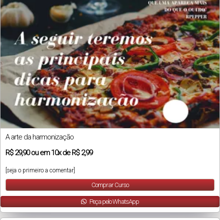
A arte da harmonização
R$
29,90
ou em
10x
de
R$ 2,99
[seja o primeiro a comentar]
Comprar Curso
Peça pelo WhatsApp