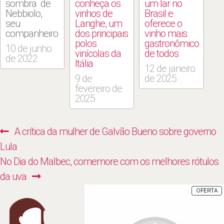
sombra de
conheça os
um lar no
Nebbiolo,
vinhos de
Brasil e
seu
Langhe, um
oferece o
companheiro
dos principais
vinho mais
nativo do
polos
gastronômico
10 de junho
Piemonte,
vinícolas da
de todos
de 2022
Barbera, no
Itália
12 de janeiro
entanto,
9 de
de 2025
produz
fevereiro de
vinhos tintos
2025
aromáticos e
versáteis
distintos e
Navegação
Previous
A crítica da mulher de Galvão Bueno sobre governo
altamente
de
atraentes
post:
Lula
com todo o
Post
Next
No Dia do Malbec, comemore com os melhores rótulos
apelo de
Nebbiolo e
post:
da uva
nenhum dos
P
OFERTA
vícios.Mais
E
P
conhecida
por seu
papel de