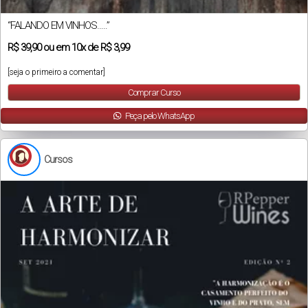
“FALANDO EM VINHOS…..”
R$
39,90
ou em
10x
de
R$ 3,99
[seja o primeiro a comentar]
Comprar Curso
Peça pelo WhatsApp
Cursos