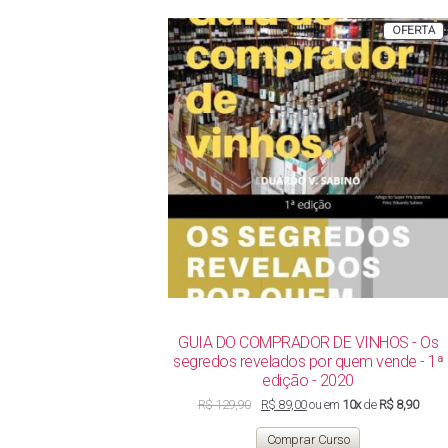
P
OFERTA
E
P
GUIA DO COMPRADOR DE VINHOS - Os
segredos revelados por quem vende - 1ª
edição - 2020
O
O
R$
129,90
R$
89,00
ou em
10x
de
R$ 8,90
preço
preço
original
atual
Comprar Curso
era:
é: