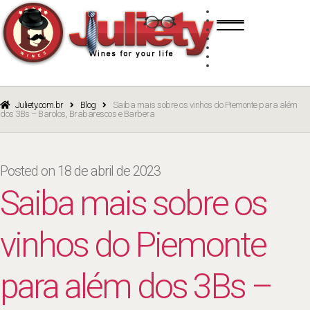
Skip
Skip
TINTO
to
to
BRANCO
navigation
content
ROSÉ
ESPUMANTE
PORTO
CURSOS
BLOG
CATÁLOGO
Juliety.com.br
Blog
Saiba mais sobre os vinhos do Piemonte para além
dos 3Bs – Barolos, Brabarescos e Barbera
Posted on
18 de abril de 2023
Saiba mais sobre os
vinhos do Piemonte
para além dos 3Bs –