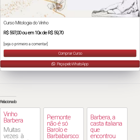
Curso Mitologia do Vinho
R$
597,00
ou em
10x
de
R$ 59,70
[seja o primeiro a comentar]
Comprar Curso
Peça pelo WhatsApp
Relacionado
Vinho
Piemonte
Barbera, a
Barbera
não é só
casta italiana
Muitas
Barolo e
que
vezes à
Barbabarsco:
encontrou