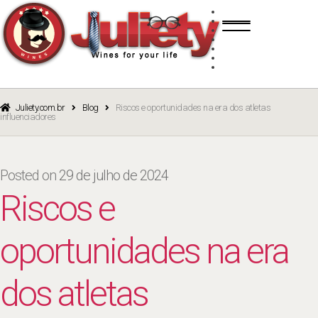
Skip
Skip
TINTO
to
to
BRANCO
navigation
content
ROSÉ
ESPUMANTE
PORTO
CURSOS
BLOG
CATÁLOGO
Juliety.com.br
Blog
Riscos e oportunidades na era dos atletas
influenciadores
Posted on
29 de julho de 2024
Riscos e
oportunidades na era
dos atletas