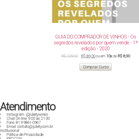
GUIA DO COMPRADOR DE VINHOS - Os
segredos revelados por quem vende - 1ª
edição - 2020
O
O
R$
129,90
R$
89,00
ou em
10x
de
R$ 8,90
preço
preço
original
atual
Comprar Curso
era:
é:
R$ 129,90.
R$ 89,00.
Atendimento
Instagram: @julietywines
Chat On-line: 9:00 às 21:00
Fone: 81 9 9861-0967
Email: contato@juliety.com.br
Institucional
Política de Privacidade
PROCON