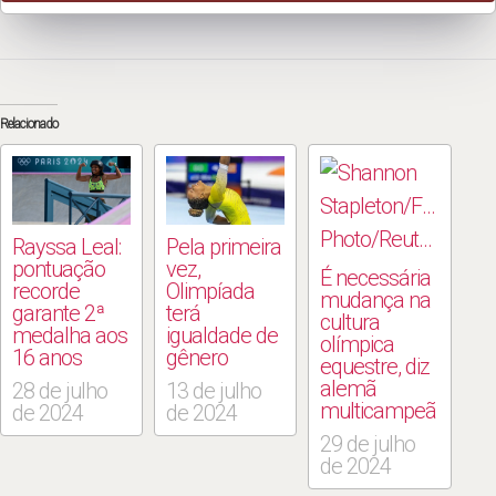
Relacionado
Rayssa Leal:
Pela primeira
pontuação
vez,
É necessária
recorde
Olimpíada
mudança na
garante 2ª
terá
cultura
medalha aos
igualdade de
olímpica
16 anos
gênero
equestre, diz
alemã
28 de julho
13 de julho
multicampeã
de 2024
de 2024
29 de julho
de 2024