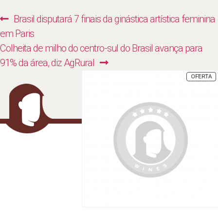
Navegação
Previous
Brasil disputará 7 finais da ginástica artística feminina
de
post:
em Paris
Post
Next
Colheita de milho do centro-sul do Brasil avança para
post:
91% da área, diz AgRural
P
OFERTA
E
P