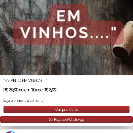
“FALANDO EM VINHOS…..”
R$
39,90
ou em
10x
de
R$ 3,99
[seja o primeiro a comentar]
Comprar Curso
Peça pelo WhatsApp