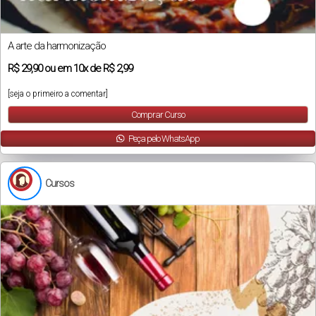
A arte da harmonização
R$
29,90
ou em
10x
de
R$ 2,99
[seja o primeiro a comentar]
Comprar Curso
Peça pelo WhatsApp
Cursos