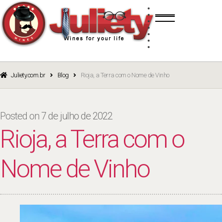
Skip
Skip
TINTO
to
to
BRANCO
navigation
content
ROSÉ
ESPUMANTE
PORTO
CURSOS
BLOG
CATÁLOGO
Juliety.com.br
Blog
Rioja, a Terra com o Nome de Vinho
Posted on
7 de julho de 2022
Rioja, a Terra com o
Nome de Vinho