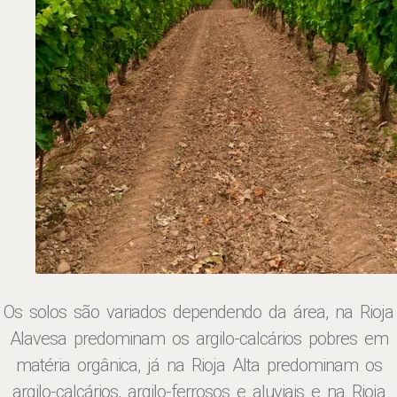
Os solos são variados dependendo da área, na Rioja
Alavesa predominam os argilo-calcários pobres em
matéria orgânica, já na Rioja Alta predominam os
argilo-calcários, argilo-ferrosos e aluviais e na Rioja