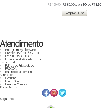
O
O
R$
129,90
R$
89,00
ou em
10x
de
R$ 8,90
preço
preço
original
atual
Comprar Curso
era:
é:
R$ 129,90.
R$ 89,00.
Atendimento
Instagram: @julietywines
Chat On-line: 9:00 às 21:00
Fone: 81 9 9861-0967
Email: contato@juliety.com.br
Institucional
Política de Privacidade
PROCON
Rastreio dos Correios
Minha conta
Carrinho
Minha Conta
Finalizar Compra
Redes Sociais
Segurança