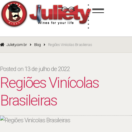
Skip
Skip
TINTO
to
to
BRANCO
navigation
content
ROSÉ
ESPUMANTE
PORTO
CURSOS
BLOG
CATÁLOGO
Juliety.com.br
Blog
Regiões Vinícolas Brasileiras
Posted on
13 de julho de 2022
Regiões Vinícolas
Brasileiras