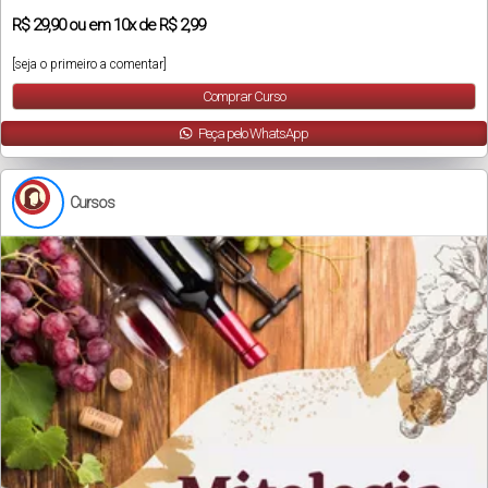
R$
29,90
ou em
10x
de
R$ 2,99
[seja o primeiro a comentar]
Comprar Curso
Peça pelo WhatsApp
Cursos