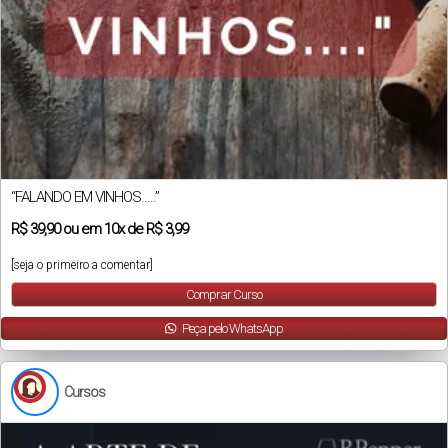
“FALANDO EM VINHOS…..”
R$
39,90
ou em
10x
de
R$ 3,99
[seja o primeiro a comentar]
Comprar Curso
Peça pelo WhatsApp
Cursos