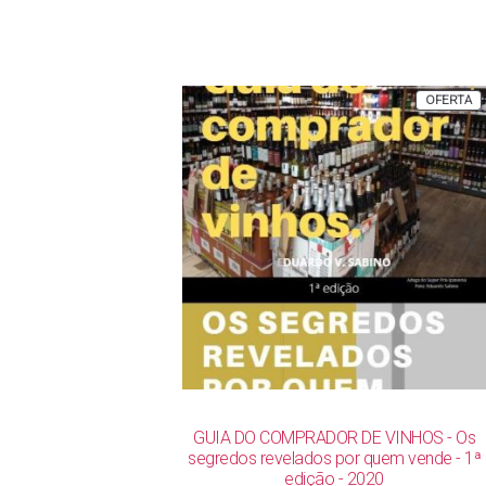
P
OFERTA
E
P
GUIA DO COMPRADOR DE VINHOS - Os
segredos revelados por quem vende - 1ª
edição - 2020