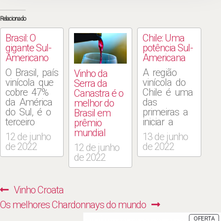
Relacionado
Brasil: O
Chile: Uma
gigante Sul-
potência Sul-
Americano
Americana
O Brasil, país
A região
Vinho da
vinícola que
vinícola do
Serra da
cobre 47%
Chile é uma
Canastra é o
da América
das
melhor do
do Sul, é o
primeiras a
Brasil em
terceiro
iniciar a
prêmio
maior
produção de
mundial
12 de junho
13 de junho
produtor de
vinho dos
de 2022
de 2022
12 de junho
vinho do
países
de 2022
continente.
vitivinícolas
Existem
do Novo
mais de
Mundo. Os
Navegação
Previous
Vinho Croata
90.000
conquistadores
de
hectares de
espanhóis
Next
post:
Os melhores Chardonnays do mundo
vinhas. No
trouxeram
Post
post:
P
entanto, a
as primeiras
OFERTA