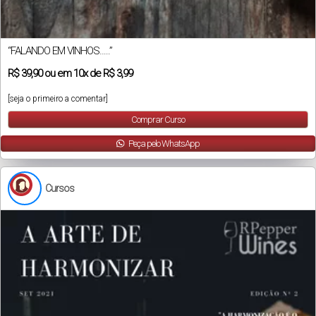
“FALANDO EM VINHOS…..”
R$
39,90
ou em
10x
de
R$ 3,99
[seja o primeiro a comentar]
Comprar Curso
Peça pelo WhatsApp
Cursos