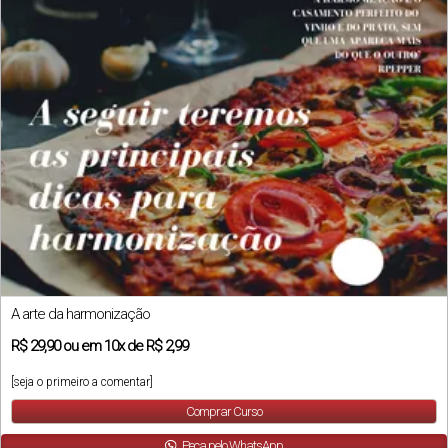
A arte da harmonização
R$
29,90
ou em
10x
de
R$ 2,99
[seja o primeiro a comentar]
Comprar Curso
Peça pelo WhatsApp