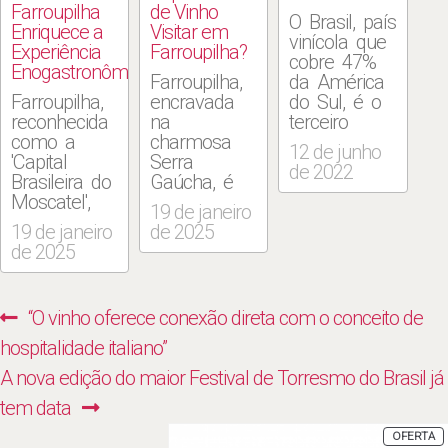
Farroupilha
de Vinho
O Brasil, país
Enriquece a
Visitar em
vinícola que
Experiência
Farroupilha?
cobre 47%
Enogastronômica?
Farroupilha,
da América
Farroupilha,
encravada
do Sul, é o
reconhecida
na
terceiro
como a
charmosa
maior
12 de junho
'Capital
Serra
produtor de
de 2022
Brasileira do
Gaúcha, é
vinho do
Moscatel',
um
continente.
19 de janeiro
oferece
verdadeiro
Existem
19 de janeiro
de 2025
muito mais
paraíso para
mais de
de 2025
do que
os amantes
90.000
belos
do vinho.
hectares de
vinhedos. A
Este artigo
vinhas. No
Navegação
Previous
“O vinho oferece conexão direta com o conceito de
cidade, com
explora os
entanto, a
de
suas
destinos
maioria das
post:
hospitalidade italiano”
tradições
vinícolas
uvas
Post
Next
A nova edição do maior Festival de Torresmo do Brasil já
enraizadas,
imperdíveis
produzidas
revela como
desta região,
no Brasil
post:
tem data
a
reconhecidos
são uvas de
P
OFERTA
gastronomia
por seu
mesa. O
E