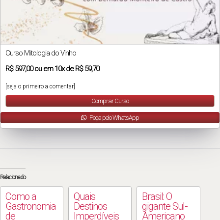
Curso Mitologia do Vinho
R$
597,00
ou em
10x
de
R$ 59,70
[seja o primeiro a comentar]
Comprar Curso
Peça pelo WhatsApp
Relacionado
Como a
Quais
Brasil: O
Gastronomia
Destinos
gigante Sul-
de
Imperdíveis
Americano