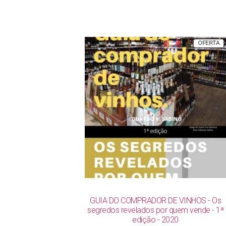
P
OFERTA
E
P
GUIA DO COMPRADOR DE VINHOS - Os
segredos revelados por quem vende - 1ª
edição - 2020