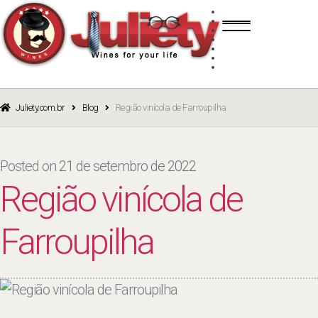
Skip
Skip
TINTO
to
to
BRANCO
navigation
content
ROSÉ
ESPUMANTE
PORTO
CURSOS
BLOG
CATÁLOGO
Juliety.com.br
Blog
Região vinícola de Farroupilha
Posted on
21 de setembro de 2022
Região vinícola de
Farroupilha