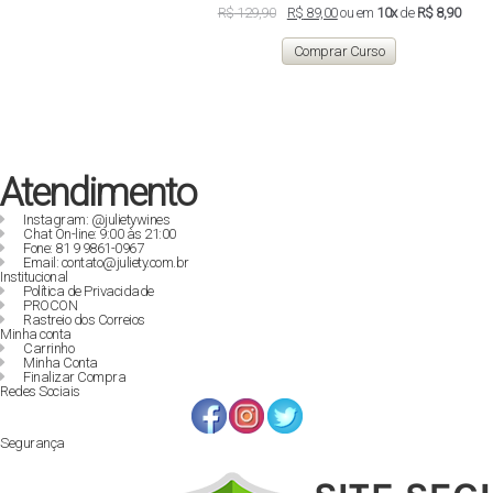
O
O
R$
129,90
R$
89,00
ou em
10x
de
R$ 8,90
preço
preço
original
atual
Comprar Curso
era:
é:
R$ 129,90.
R$ 89,00.
Atendimento
Instagram: @julietywines
Chat On-line: 9:00 às 21:00
Fone: 81 9 9861-0967
Email: contato@juliety.com.br
Institucional
Política de Privacidade
PROCON
Rastreio dos Correios
Minha conta
Carrinho
Minha Conta
Finalizar Compra
Redes Sociais
Segurança