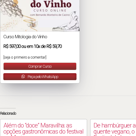
Curso Mitologia do Vinho
R$
597,00
ou em
10x
de
R$ 59,70
[seja o primeiro a comentar]
Comprar Curso
Peça pelo WhatsApp
Relacionado
Além do “doce” Maravilha: as
De hambúrguer a
opções gastronômicas do festival
quente vegano, o