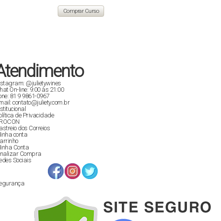
original
atual
era:
é:
Comprar Curso
R$ 129,90.
R$ 89,00.
Atendimento
nstagram: @julietywines
hat On-line: 9:00 às 21:00
one: 81 9 9861-0967
mail: contato@juliety.com.br
nstitucional
olítica de Privacidade
ROCON
astreio dos Correios
inha conta
arrinho
inha Conta
inalizar Compra
edes Sociais
egurança