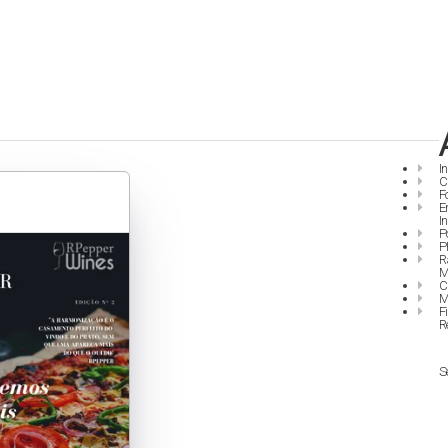
I
C
F
E
I
P
P
R
M
C
M
F
R
S