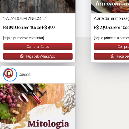
“FALANDO EM VINHOS…..”
A arte da harmoniza
R$
39,90
ou em
10x
de
R$ 3,99
R$
29,90
ou em
10x
[seja o primeiro a comentar]
[seja o primeiro a comen
Comprar Curso
Compra
Peça pelo WhatsApp
Peça pe
Cursos