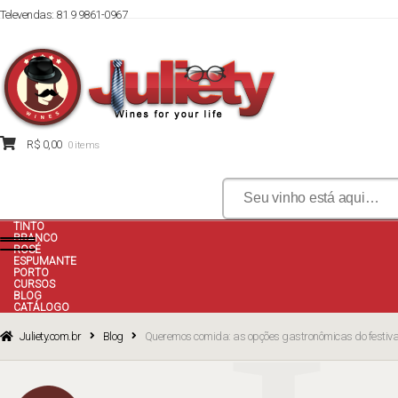
Televendas: 81 9 9861-0967
Skip
Skip
to
to
navigation
content
R$
0,00
0 items
Pesquisar
por:
TINTO
BRANCO
ROSÉ
ESPUMANTE
PORTO
CURSOS
BLOG
CATÁLOGO
Juliety.com.br
Blog
Queremos comida: as opções gastronômicas do festiva