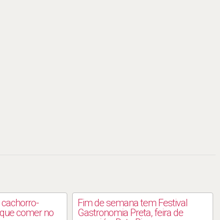
 cachorro-
Fim de semana tem Festival
 que comer no
Gastronomia Preta, feira de