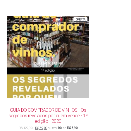
PRODUTO
OFERTA
EM
PROMOÇÃO
GUIA DO COMPRADOR DE VINHOS - Os
segredos revelados por quem vende - 1ª
edição - 2020
O
O
R$
129,90
R$
89,00
ou em
10x
de
R$ 8,90
preço
preço