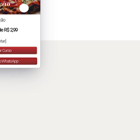
ção
de
R$ 2,99
tar]
r Curso
lo WhatsApp