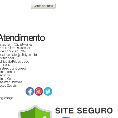
original
atual
era:
é:
Comprar Curso
R$ 129,90.
R$ 89,00.
Atendimento
nstagram: @julietywines
hat On-line: 9:00 às 21:00
one: 81 9 9861-0967
mail: contato@juliety.com.br
nstitucional
olítica de Privacidade
ROCON
astreio dos Correios
inha conta
arrinho
inha Conta
inalizar Compra
edes Sociais
egurança