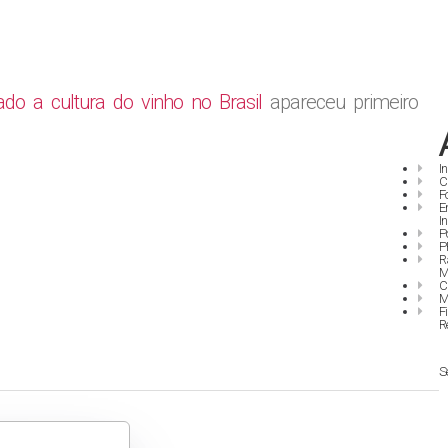
o a cultura do vinho no Brasil
apareceu primeiro
I
C
F
E
I
P
P
R
M
C
M
F
R
S