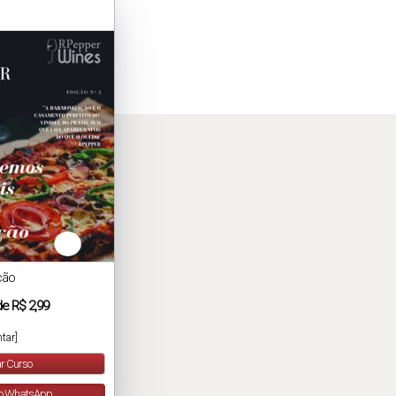
ção
de
R$ 2,99
tar]
r Curso
lo WhatsApp