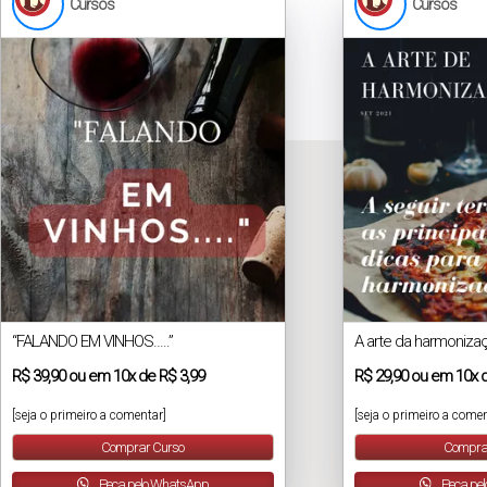
Cursos
Cursos
“FALANDO EM VINHOS…..”
A arte da harmoniza
R$
39,90
ou em
10x
de
R$ 3,99
R$
29,90
ou em
10x
[seja o primeiro a comentar]
[seja o primeiro a comen
Comprar Curso
Compra
Peça pelo WhatsApp
Peça pe