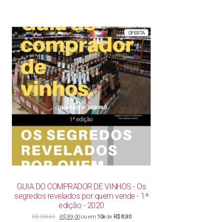
PRODUTO
OFERTA
EM
PROMOÇÃO
GUIA DO COMPRADOR DE VINHOS - Os
segredos revelados por quem vende - 1ª
edição - 2020
O
O
R$
129,90
R$
89,00
ou em
10x
de
R$ 8,90
preço
preço