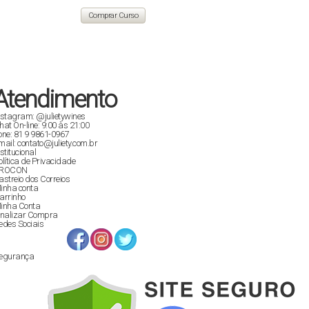
original
atual
era:
é:
Comprar Curso
R$ 129,90.
R$ 89,00.
Atendimento
nstagram: @julietywines
hat On-line: 9:00 às 21:00
one: 81 9 9861-0967
mail: contato@juliety.com.br
nstitucional
olítica de Privacidade
ROCON
astreio dos Correios
inha conta
arrinho
inha Conta
inalizar Compra
edes Sociais
egurança