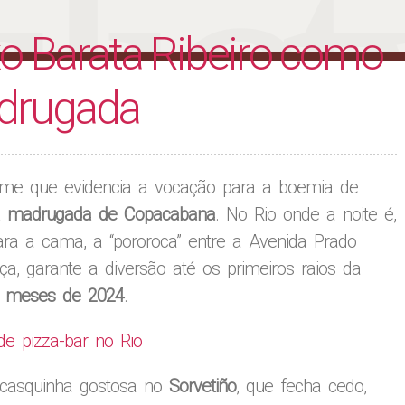
liet
xo Barata Ribeiro como
adrugada
ime que evidencia a vocação para a boemia de
s na madrugada de Copacabana
. No Rio onde a noite é,
ra a cama, a “pororoca” entre a Avenida Prado
ça, garante a diversão até os primeiros raios da
s meses de 2024
.
de pizza-bar no Rio
casquinha gostosa no
Sorvetiño
, que fecha cedo,