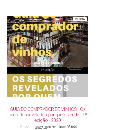
PRODUTO
OFERTA
EM
PROMOÇÃO
GUIA DO COMPRADOR DE VINHOS - Os
segredos revelados por quem vende - 1ª
edição - 2020
O
O
R$
129,90
R$
89,00
ou em
10x
de
R$ 8,90
preço
preço