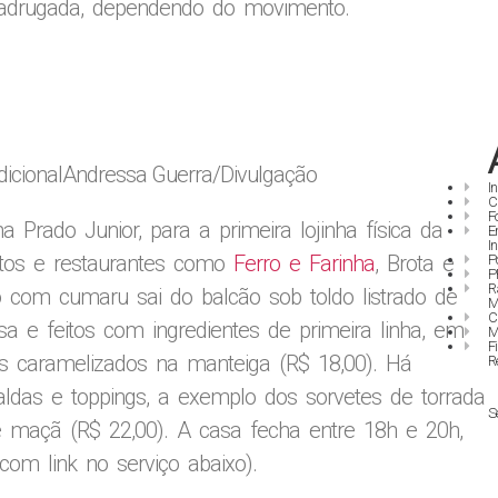
madrugada, dependendo do movimento.
dicional
Andressa Guerra/Divulgação
I
C
F
 Prado Junior, para a primeira lojinha física da
E
I
ntos e restaurantes como
Ferro e Farinha
, Brota e
P
P
R
o com cumaru sai do balcão sob toldo listrado de
M
C
a e feitos com ingredientes de primeira linha, em
M
F
is caramelizados na manteiga (R$ 18,00). Há
R
ldas e toppings, a exemplo dos sorvetes de torrada
S
de maçã (R$ 22,00). A casa fecha entre 18h e 20h,
om link no serviço abaixo).