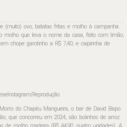
e (muito) ovo, batatas fritas e molho à campanha
 o molho que leva o nome da casa, feito com limão,
tem chope garotinho a R$ 7,40, e caipirinha de
tese
Instagram/Reprodução
Morro do Chapéu Mangueira, o bar de David Bispo
isão, que concorreu em 2024, são bolinhos de arroz
 de molho madeira (R$ 44,90, quatro unidades). A