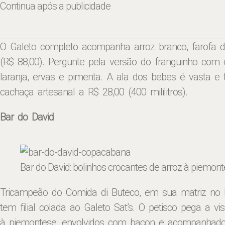
Continua após a publicidade
O Galeto completo acompanha arroz branco, farofa d
(R$ 88,00). Pergunte pela versão do franguinho com
laranja, ervas e pimenta. A ala dos bebes é vasta e 
cachaça artesanal a R$ 28,00 (400 mililitros).
Bar do David
Bar do David: bolinhos crocantes de arroz à piemon
Tricampeão do Comida di Buteco, em sua matriz no 
tem filial colada ao Galeto Sat’s. O petisco pega a v
à piemontese, envolvidos com bacon e acompanhados