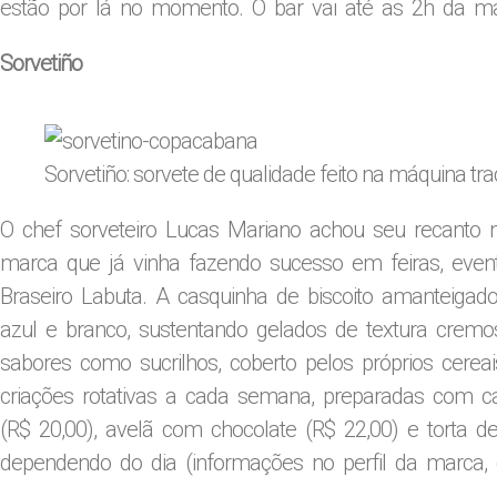
estão por lá no momento. O bar vai até as 2h da 
Sorvetiño
Sorvetiño: sorvete de qualidade feito na máquina tra
O chef sorveteiro Lucas Mariano achou seu recanto na
marca que já vinha fazendo sucesso em feiras, eve
Braseiro Labuta. A casquinha de biscoito amanteigad
azul e branco, sustentando gelados de textura cremos
sabores como sucrilhos, coberto pelos próprios cerea
criações rotativas a cada semana, preparadas com ca
(R$ 20,00), avelã com chocolate (R$ 22,00) e torta 
dependendo do dia (informações no perfil da marca, c