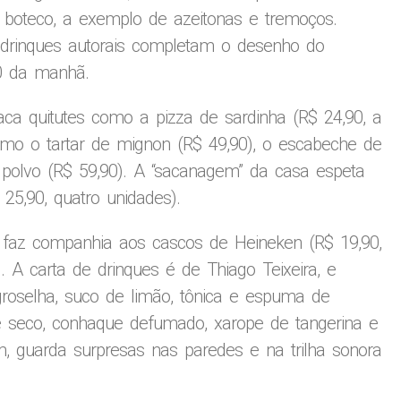
e boteco, a exemplo de azeitonas e tremoços.
 drinques autorais completam o desenho do
30 da manhã.
ca quitutes como a pizza de sardinha (R$ 24,90, a
como o tartar de mignon (R$ 49,90), o escabeche de
e polvo (R$ 59,90). A “sacanagem” da casa espeta
25,90, quatro unidades).
 faz companhia aos cascos de Heineken (R$ 19,90,
). A carta de drinques é de Thiago Teixeira, e
groselha, suco de limão, tônica e espuma de
te seco, conhaque defumado, xarope de tangerina e
m, guarda surpresas nas paredes e na trilha sonora