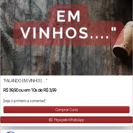
“FALANDO EM VINHOS…..”
R$
39,90
ou em
10x
de
R$ 3,99
[seja o primeiro a comentar]
Comprar Curso
Peça pelo WhatsApp