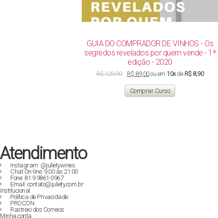
GUIA DO COMPRADOR DE VINHOS - Os
segredos revelados por quem vende - 1ª
edição - 2020
O
O
R$
129,90
R$
89,00
ou em
10x
de
R$ 8,90
preço
preço
original
atual
Comprar Curso
era:
é:
R$ 129,90.
R$ 89,00.
Atendimento
Instagram: @julietywines
Chat On-line: 9:00 às 21:00
Fone: 81 9 9861-0967
Email: contato@juliety.com.br
Institucional
Política de Privacidade
PROCON
Rastreio dos Correios
Minha conta