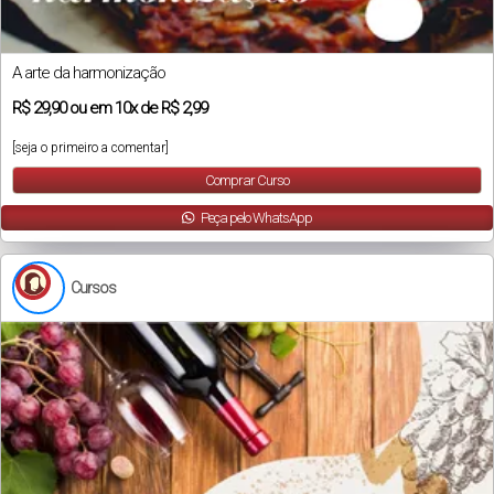
A arte da harmonização
R$
29,90
ou em
10x
de
R$ 2,99
[seja o primeiro a comentar]
Comprar Curso
Peça pelo WhatsApp
Cursos