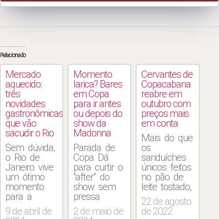
Relacionado
Mercado
Momento
Cervantes de
aquecido:
larica? Bares
Copacabana
três
em Copa
reabre em
novidades
para ir antes
outubro com
gastronômicas
ou depois do
preços mais
que vão
show da
em conta
sacudir o Rio
Madonna
Mais do que
Sem dúvida,
Parada de
os
o Rio de
Copa Dá
sanduíches
Janeiro vive
para curtir o
únicos feitos
um ótimo
“after” do
no pão de
momento
show sem
leite tostado,
para a
pressa
com
22 de agosto
gastronomia,
porque os
recheios que
9 de abril de
2 de maio de
de 2022
com festa
sanduíches
valem por