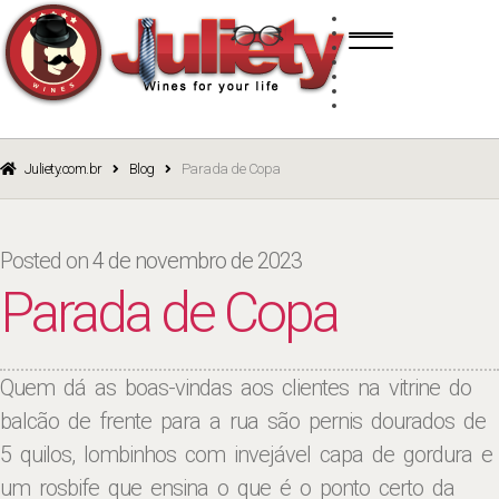
Skip
Skip
TINTO
to
to
BRANCO
navigation
content
ROSÉ
ESPUMANTE
PORTO
CURSOS
BLOG
CATÁLOGO
Juliety.com.br
Blog
Parada de Copa
Posted on
4 de novembro de 2023
Parada de Copa
Quem dá as boas-vindas aos clientes na vitrine do
balcão de frente para a rua são pernis dourados de
5 quilos, lombinhos com invejável capa de gordura e
um rosbife que ensina o que é o ponto certo da