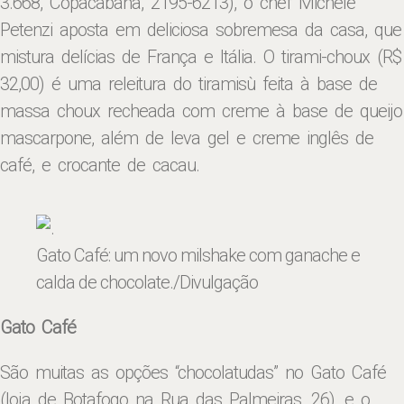
3.668, Copacabana, 2195-6213), o chef Michele
Petenzi aposta em deliciosa sobremesa da casa, que
mistura delícias de França e Itália. O tirami-choux (R$
32,00) é uma releitura do tiramisù feita à base de
massa choux recheada com creme à base de queijo
mascarpone, além de leva gel e creme inglês de
café, e crocante de cacau.
Gato Café: um novo milshake com ganache e
calda de chocolate
./Divulgação
Gato Café
São muitas as opções “chocolatudas” no Gato Café
(loja de Botafogo na Rua das Palmeiras, 26), e o