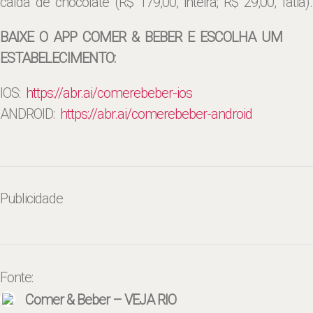
calda de chocolate (R$ 179,00, inteira; R$ 29,00, fatia).
BAIXE O APP COMER & BEBER E ESCOLHA UM
ESTABELECIMENTO:
IOS:
https://abr.ai/
comerebeber-ios
ANDROID:
https://abr.ai/
comerebeber-android
Publicidade
Fonte:
Comer & Beber – VEJA RIO