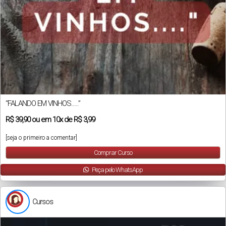
“FALANDO EM VINHOS…..”
R$
39,90
ou em
10x
de
R$ 3,99
[seja o primeiro a comentar]
Comprar Curso
Peça pelo WhatsApp
Cursos