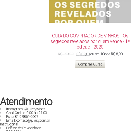
GUIA DO COMPRADOR DE VINHOS - Os
segredos revelados por quem vende - 1ª
edição - 2020
O
O
R$
129,90
R$
89,00
ou em
10x
de
R$ 8,90
preço
preço
original
atual
Comprar Curso
era:
é:
R$ 129,90.
R$ 89,00.
Atendimento
Instagram: @julietywines
Chat On-line: 9:00 às 21:00
Fone: 81 9 9861-0967
Email: contato@juliety.com.br
Institucional
Política de Privacidade