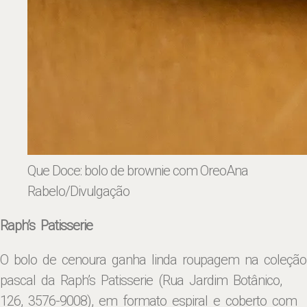
Que Doce: bolo de brownie com Oreo
Ana
Rabelo/Divulgação
Raph’s Patisserie
O bolo de cenoura ganha linda roupagem na coleção
pascal da Raph’s Patisserie (Rua Jardim Botânico,
126, 3576-9008), em formato espiral e coberto com