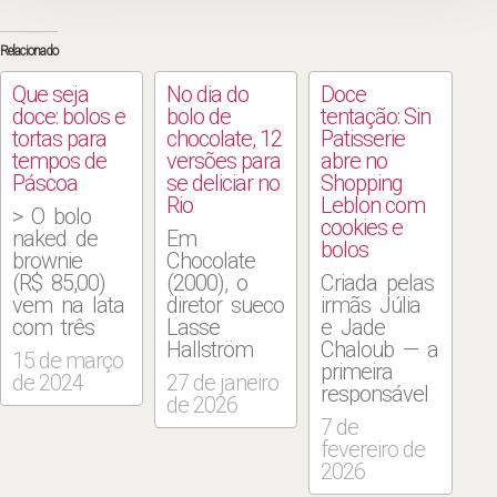
Relacionado
Que seja
No dia do
Doce
doce: bolos e
bolo de
tentação: Sin
tortas para
chocolate, 12
Patisserie
tempos de
versões para
abre no
Páscoa
se deliciar no
Shopping
Rio
Leblon com
> O bolo
cookies e
naked de
Em
bolos
brownie
Chocolate
(R$ 85,00)
(2000), o
Criada pelas
vem na lata
diretor sueco
irmãs Júlia
com três
Lasse
e Jade
andares,
Hallström
Chaloub — a
15 de março
todo coberto
transforma o
primeira
de 2024
27 de janeiro
e recheado
doce —
responsável
de 2026
com o doce
reverenciado
pelas
7 de
que é a
desde a
receitas sem
fevereiro de
atração
Antiguidade
conservantes
2026
principal da
por povos
e com