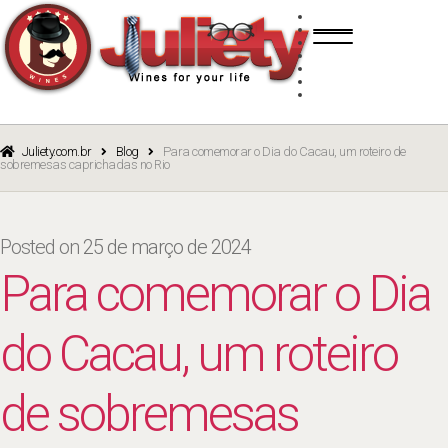
Skip
Skip
TINTO
to
to
BRANCO
navigation
content
ROSÉ
ESPUMANTE
PORTO
CURSOS
BLOG
CATÁLOGO
Juliety.com.br
Blog
Para comemorar o Dia do Cacau, um roteiro de
sobremesas caprichadas no Rio
Posted on
25 de março de 2024
Para comemorar o Dia
do Cacau, um roteiro
de sobremesas