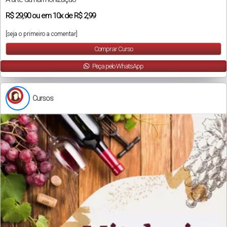
R$
29,90
ou em
10x
de
R$ 2,99
[seja o primeiro a comentar]
Comprar Curso
Peça pelo WhatsApp
Cursos