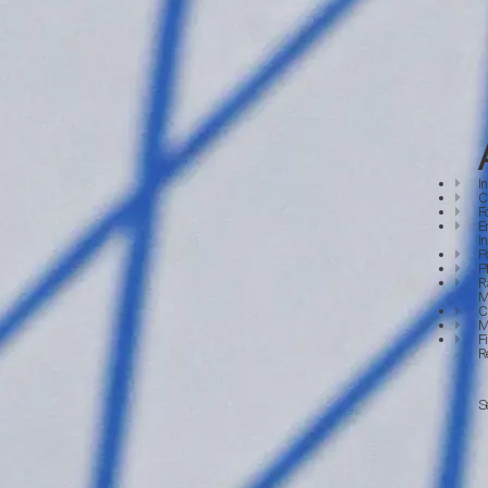
I
C
F
E
I
P
P
R
M
C
M
F
R
S