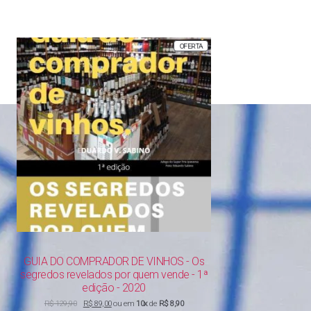
PRODUTO
OFERTA
EM
PROMOÇÃO
GUIA DO COMPRADOR DE VINHOS - Os
segredos revelados por quem vende - 1ª
edição - 2020
O
O
R$
129,90
R$
89,00
ou em
10x
de
R$ 8,90
preço
preço