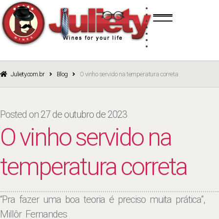
Skip
Skip
TINTO
to
to
BRANCO
navigation
content
ROSÉ
ESPUMANTE
PORTO
CURSOS
BLOG
CATÁLOGO
Juliety.com.br
Blog
O vinho servido na temperatura correta
Posted on
27 de outubro de 2023
O vinho servido na
temperatura correta
“Pra fazer uma boa teoria é preciso muita prática”,
Millôr Fernandes