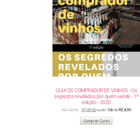
GUIA DO COMPRADOR DE VINHOS - Os
segredos revelados por quem vende - 1ª
edição - 2020
O
O
R$
129,90
R$
89,00
ou em
10x
de
R$ 8,90
preço
preço
original
atual
Comprar Curso
era:
é:
R$ 129,90.
R$ 89,00.