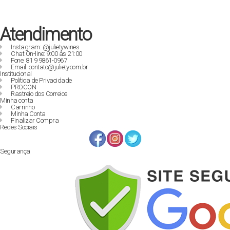
Atendimento
Instagram: @julietywines
Chat On-line: 9:00 às 21:00
Fone: 81 9 9861-0967
Email: contato@juliety.com.br
Institucional
Política de Privacidade
PROCON
Rastreio dos Correios
Minha conta
Carrinho
Minha Conta
Finalizar Compra
Redes Sociais
Segurança