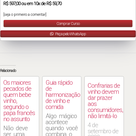
R$
597,00
ou em
10x
de
R$ 59,70
[seja o primeiro a comentar]
Comprar Curso
Peça pelo WhatsApp
Relacionado
Os maiores
Guia rápido
Confrarias de
pecados de
de
vinho devem
quem bebe
harmonização
dar prazer
vinho,
de vinho e
aos
segundo o
comida
consumidores,
papa francês
Algo mágico
não limitá-lo
no assunto
acontece
4 de
Não deve
quando você
setembro de
ser uma
combina o