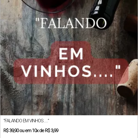
“FALANDO EM VINHOS…..”
R$
39,90
ou em
10x
de
R$ 3,99