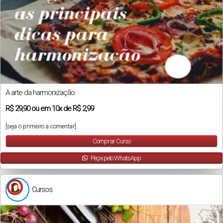
A arte da harmonização
R$
29,90
ou em
10x
de
R$ 2,99
[seja o primeiro a comentar]
Comprar Curso
Peça pelo WhatsApp
Cursos