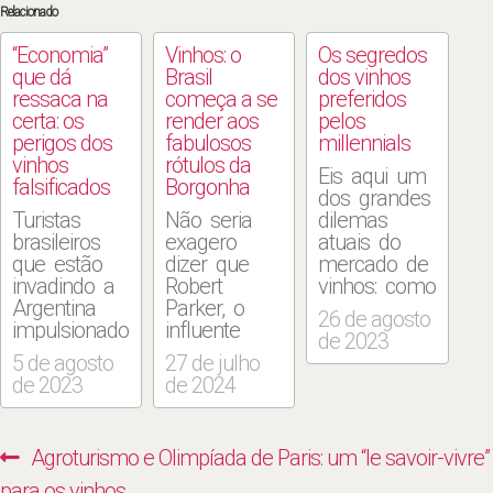
Relacionado
“Economia”
Vinhos: o
Os segredos
que dá
Brasil
dos vinhos
ressaca na
começa a se
preferidos
certa: os
render aos
pelos
perigos dos
fabulosos
millennials
vinhos
rótulos da
Eis aqui um
falsificados
Borgonha
dos grandes
Turistas
Não seria
dilemas
brasileiros
exagero
atuais do
que estão
dizer que
mercado de
invadindo a
Robert
vinhos: como
Argentina
Parker, o
uma das
26 de agosto
impulsionados
influente
bebidas
de 2023
pelo câmbio
crítico de
mais
5 de agosto
27 de julho
favorável
vinhos
tradicionais
de 2023
de 2024
começaram
americano,
da história
a cair numa
que já
pode se
arapuca
esteve nas
adaptar à
Navegação
Previous
Agroturismo e Olimpíada de Paris: um “le savoir-vivre”
portenha.
listas de
receita dos
de
Iludidos por
personalidades
novos
post:
para os vinhos