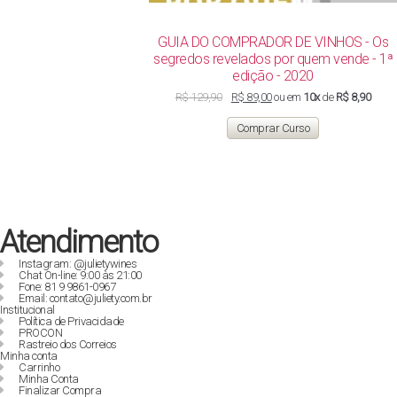
GUIA DO COMPRADOR DE VINHOS - Os
segredos revelados por quem vende - 1ª
edição - 2020
O
O
R$
129,90
R$
89,00
ou em
10x
de
R$ 8,90
preço
preço
original
atual
Comprar Curso
era:
é:
R$ 129,90.
R$ 89,00.
Atendimento
Instagram: @julietywines
Chat On-line: 9:00 às 21:00
Fone: 81 9 9861-0967
Email: contato@juliety.com.br
Institucional
Política de Privacidade
PROCON
Rastreio dos Correios
Minha conta
Carrinho
Minha Conta
Finalizar Compra