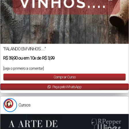
“FALANDO EM VINHOS…..”
R$
39,90
ou em
10x
de
R$ 3,99
[seja o primeiro a comentar]
Comprar Curso
Peça pelo WhatsApp
Cursos