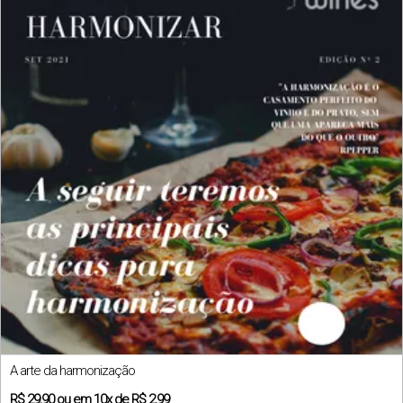
A arte da harmonização
R$
29,90
ou em
10x
de
R$ 2,99