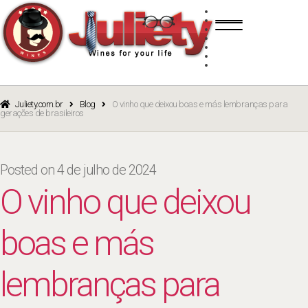
Skip
Skip
TINTO
to
to
BRANCO
navigation
content
ROSÉ
ESPUMANTE
PORTO
CURSOS
BLOG
CATÁLOGO
Juliety.com.br
Blog
O vinho que deixou boas e más lembranças para
gerações de brasileiros
Posted on
4 de julho de 2024
O vinho que deixou
boas e más
lembranças para