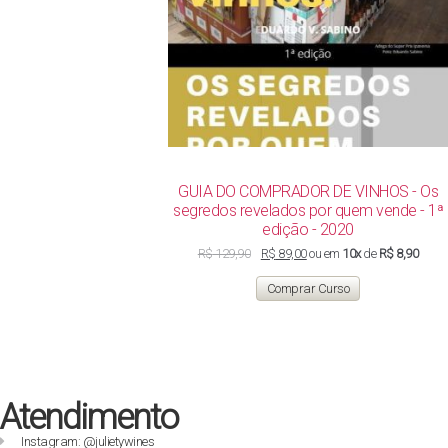
GUIA DO COMPRADOR DE VINHOS - Os
segredos revelados por quem vende - 1ª
edição - 2020
O
O
R$
129,90
R$
89,00
ou em
10x
de
R$ 8,90
preço
preço
original
atual
Comprar Curso
era:
é:
R$ 129,90.
R$ 89,00.
Atendimento
Instagram: @julietywines