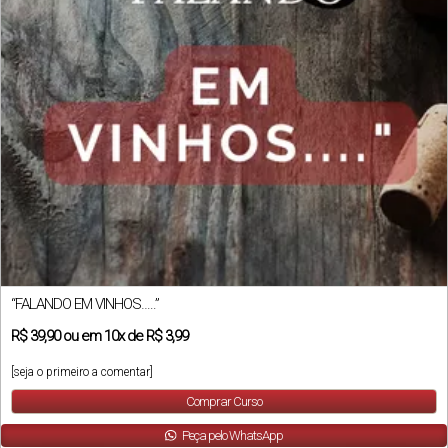
“FALANDO EM VINHOS…..”
R$
39,90
ou em
10x
de
R$ 3,99
[seja o primeiro a comentar]
Comprar Curso
Peça pelo WhatsApp