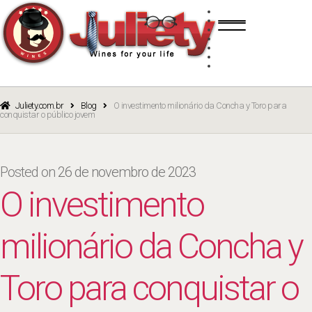
Skip
Skip
TINTO
to
to
BRANCO
navigation
content
ROSÉ
ESPUMANTE
PORTO
CURSOS
BLOG
CATÁLOGO
Juliety.com.br
Blog
O investimento milionário da Concha y Toro para
conquistar o público jovem
Posted on
26 de novembro de 2023
O investimento
milionário da Concha y
Toro para conquistar o