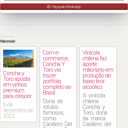
Peça pelo WhatsApp
Relacionado
Com e-
Vinícola
commerce,
chilena faz
Concha Y
aporte
Toro vai
milionário em
Concha y
trazer
produção de
Toro aposta
portfólio
baixo teor
em vinhos
completo ao
alcoólico
premium
Brasil
A vinícola
para crescer
Dona de
chilena
6 de
rótulos
Concha y
dezembro de
famosos,
Toro, dona
2022
como
da marca
Casillero Del
Casillero del