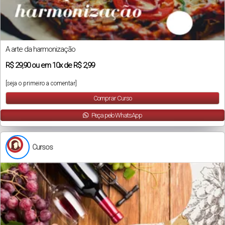
A arte da harmonização
R$
29,90
ou em
10x
de
R$ 2,99
[seja o primeiro a comentar]
Comprar Curso
Peça pelo WhatsApp
Cursos