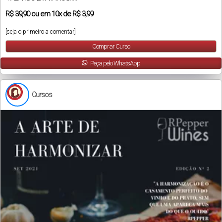
R$
39,90
ou em
10x
de
R$ 3,99
[seja o primeiro a comentar]
Comprar Curso
Peça pelo WhatsApp
Cursos