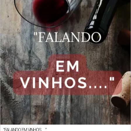
“FALANDO EM VINHOS…..”