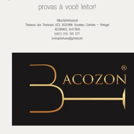
provas à você leitor!
https://priorlucas.pt
Travessa dos Troviscais AZ3, 3020-886 Souselas, Coimbra – Portugal
40.296863, -8.417809
(+351) 919 195 577
invinopriorlucas@gmail.com