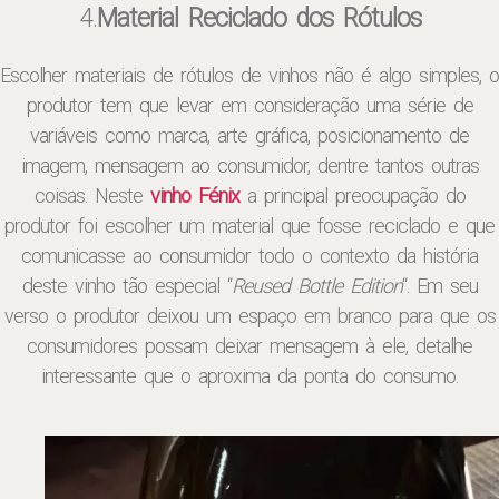
4.
Material Reciclado dos Rótulos
Escolher materiais de rótulos de vinhos não é algo simples, o
produtor tem que levar em consideração uma série de
variáveis como marca, arte gráfica, posicionamento de
imagem, mensagem ao consumidor, dentre tantos outras
coisas. Neste
vinho Fénix
a principal preocupação do
produtor foi escolher um material que fosse reciclado e que
comunicasse ao consumidor todo o contexto da história
deste vinho tão especial “
Reused Bottle Edition
“. Em seu
verso o produtor deixou um espaço em branco para que os
consumidores possam deixar mensagem à ele, detalhe
interessante que o aproxima da ponta do consumo.