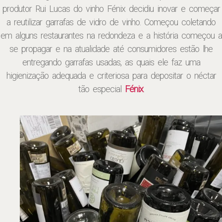
produtor Rui Lucas do vinho Fénix decidiu inovar e começar
a reutilizar garrafas de vidro de vinho. Começou coletando
em alguns restaurantes na redondeza e a história começou a
se propagar e na atualidade até consumidores estão lhe
entregando garrafas usadas, as quais ele faz uma
higienização adequada e criteriosa para depositar o néctar
tão especial
Fénix
.