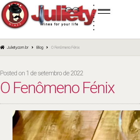
Skip
Skip
TINTO
to
to
BRANCO
navigation
content
ROSÉ
ESPUMANTE
PORTO
CURSOS
BLOG
CATÁLOGO
Juliety.com.br
Blog
O Fenômeno Fénix
Posted on
1 de setembro de 2022
O Fenômeno Fénix