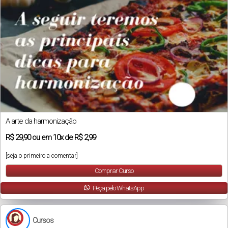
A arte da harmonização
R$
29,90
ou em
10x
de
R$ 2,99
[seja o primeiro a comentar]
Comprar Curso
Peça pelo WhatsApp
Cursos