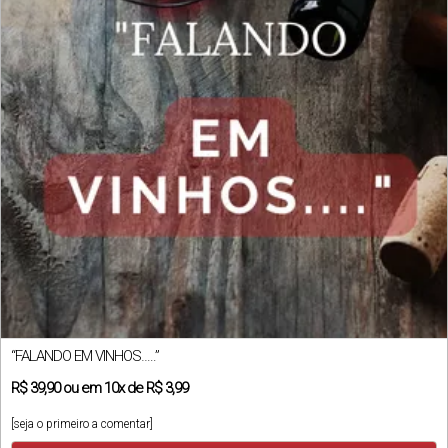
“FALANDO EM VINHOS…..”
R$
39,90
ou em
10x
de
R$ 3,99
[seja o primeiro a comentar]