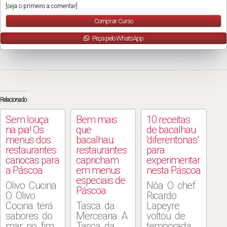
[seja o primeiro a comentar]
Comprar Curso
Peça pelo WhatsApp
Relacionado
Sem louça
Bem mais
10 receitas
na pia! Os
que
de bacalhau
menus dos
bacalhau:
‘diferentonas’
restaurantes
restaurantes
para
cariocas para
capricham
experimentar
a Páscoa
em menus
nesta Páscoa
especiais de
Olivo Cucina
Nôa O chef
Páscoa
O Olivo
Ricardo
Cocina terá
Tasca da
Lapeyre
sabores do
Mercearia A
voltou de
mar no fim
Tasca da
temporada