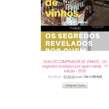
GUIA DO COMPRADOR DE VINHOS - Os
segredos revelados por quem vende - 1ª
edição - 2020
O
O
R$
129,90
R$
89,00
ou em
10x
de
R$ 8,90
preço
preço
original
atual
Comprar Curso
era:
é:
R$ 129,90.
R$ 89,00.