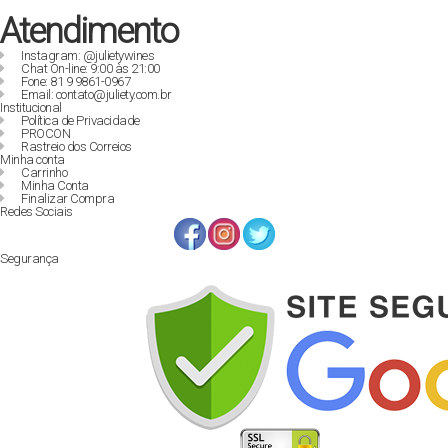
Atendimento
Instagram: @julietywines
Chat On-line: 9:00 às 21:00
Fone: 81 9 9861-0967
Email: contato@juliety.com.br
Institucional
Política de Privacidade
PROCON
Rastreio dos Correios
Minha conta
Carrinho
Minha Conta
Finalizar Compra
Redes Sociais
Segurança