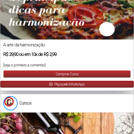
A arte da harmonização
R$
29,90
ou em
10x
de
R$ 2,99
[seja o primeiro a comentar]
Comprar Curso
Peça pelo WhatsApp
Cursos