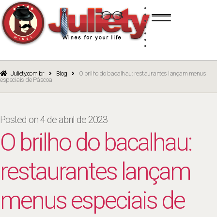
Skip
Skip
TINTO
to
to
BRANCO
navigation
content
ROSÉ
ESPUMANTE
PORTO
CURSOS
BLOG
CATÁLOGO
Juliety.com.br
Blog
O brilho do bacalhau: restaurantes lançam menus
especiais de Páscoa
Posted on
4 de abril de 2023
O brilho do bacalhau:
restaurantes lançam
menus especiais de