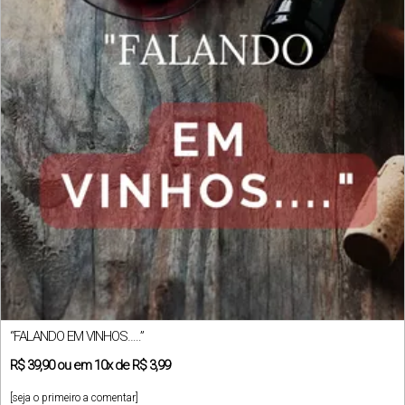
“FALANDO EM VINHOS…..”
R$
39,90
ou em
10x
de
R$ 3,99
[seja o primeiro a comentar]