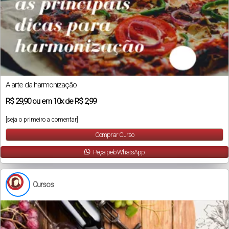
A arte da harmonização
R$
29,90
ou em
10x
de
R$ 2,99
[seja o primeiro a comentar]
Comprar Curso
Peça pelo WhatsApp
Cursos