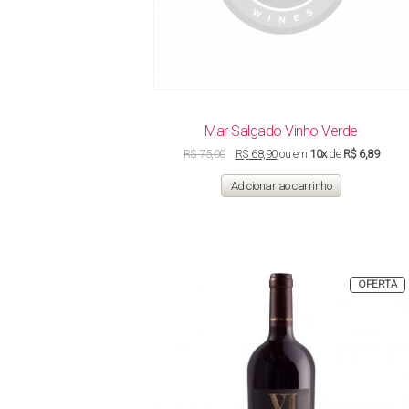
Atlântica,
ingredientes
3.668, tel.:
tradicionais
2195-6213),
da
renovado
gastronomia
por conta do
italiana. O…
aniversário
de 10 anos
da…
Mar Salgado Vinho Verde
O
O
R$
75,00
R$
68,90
ou em
10x
de
R$ 6,89
preço
preço
original
atual
Adicionar ao carrinho
era:
é:
R$ 75,00.
R$ 68,90.
P
OFERTA
E
P