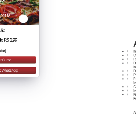
ção
de
R$ 2,99
I
tar]
C
F
r Curso
E
I
lo WhatsApp
P
P
R
M
C
M
F
R
S