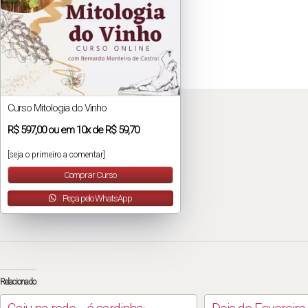
Curso Mitologia do Vinho
R$
597,00
ou em
10x
de
R$ 59,70
[seja o primeiro a comentar]
Comprar Curso
Peça pelo WhatsApp
Relacionado