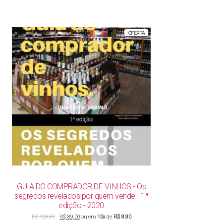
PRODUTO
OFERTA
EM
PROMOÇÃO
GUIA DO COMPRADOR DE VINHOS - Os
segredos revelados por quem vende - 1ª
edição - 2020
O
O
R$
129,90
R$
89,00
ou em
10x
de
R$ 8,90
preço
preço