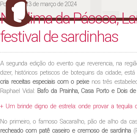
Ju
Posted on
13 de março de 2024
No clima da Páscoa, La
festival de sardinhas
A segunda edição do evento que reverencia, na regi
dizer, históricos petiscos de botequins da cidade, es
cria receitas especiais com o peixe
nos três estabelec
Raphael Vidal:
Bafo da Prainha, Casa Porto e Dois de
+ Um brinde digno de estrela: onde provar a tequila
No primeiro, o famoso Sacaralho, pão de alho da ca
recheado com patê caseiro e cremoso de sardinha
(