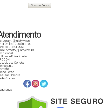
original
atual
era:
é:
Comprar Curso
R$ 129,90.
R$ 89,00.
Atendimento
nstagram: @julietywines
hat On-line: 9:00 às 21:00
one: 81 9 9861-0967
mail: contato@juliety.com.br
nstitucional
olítica de Privacidade
ROCON
astreio dos Correios
inha conta
arrinho
inha Conta
inalizar Compra
edes Sociais
egurança