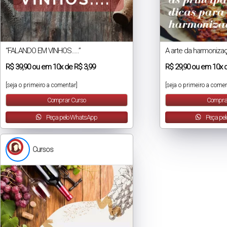
“FALANDO EM VINHOS…..”
A arte da harmoniza
R$
39,90
ou em
10x
de
R$ 3,99
R$
29,90
ou em
10x
[seja o primeiro a comentar]
[seja o primeiro a comen
Comprar Curso
Compra
Peça pelo WhatsApp
Peça pe
Cursos