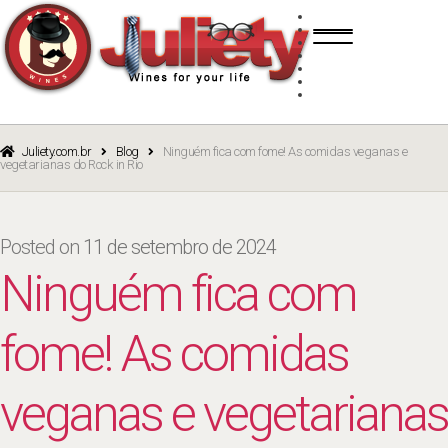
Skip
Skip
TINTO
to
to
BRANCO
navigation
content
ROSÉ
ESPUMANTE
PORTO
CURSOS
BLOG
CATÁLOGO
Juliety.com.br
Blog
Ninguém fica com fome! As comidas veganas e
vegetarianas do Rock in Rio
Posted on
11 de setembro de 2024
Ninguém fica com
fome! As comidas
veganas e vegetarianas