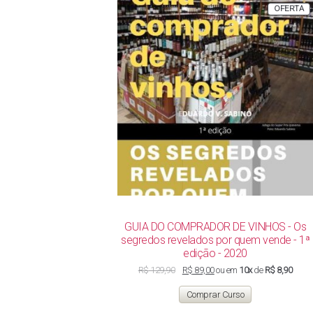
P
OFERTA
E
P
GUIA DO COMPRADOR DE VINHOS - Os
segredos revelados por quem vende - 1ª
edição - 2020
O
O
R$
129,90
R$
89,00
ou em
10x
de
R$ 8,90
preço
preço
original
atual
Comprar Curso
era:
é:
R$ 129,90.
R$ 89,00.