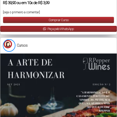
R$
39,90
ou em
10x
de
R$ 3,99
[seja o primeiro a comentar]
Comprar Curso
Peça pelo WhatsApp
Cursos