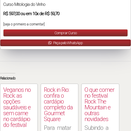
Curso Mitologia do Vinho
R$
597,00
ou em
10x
de
R$ 59,70
[seja o primeiro a comentar]
Comprar Curso
Peça pelo WhatsApp
Relacionado
Veganos no
Rock in Rio:
O que comer
Rock: as
confira o
no festival
opções
cardápio
Rock The
saudáveis e
completo da
Mountain e
sem carne
Gourmet
outras
no cardápio
Square
novidades
do festival
Para matar
Subindo a