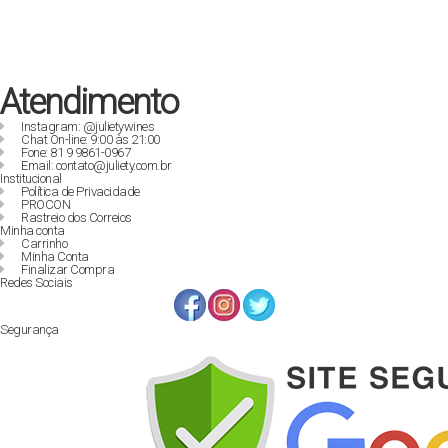
Atendimento
Instagram: @julietywines
Chat On-line: 9:00 às 21:00
Fone: 81 9 9861-0967
Email: contato@juliety.com.br
Institucional
Política de Privacidade
PROCON
Rastreio dos Correios
Minha conta
Carrinho
Minha Conta
Finalizar Compra
Redes Sociais
Segurança