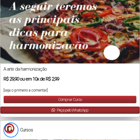
A arte da harmonização
R$
29,90
ou em
10x
de
R$ 2,99
[seja o primeiro a comentar]
Comprar Curso
Peça pelo WhatsApp
Cursos