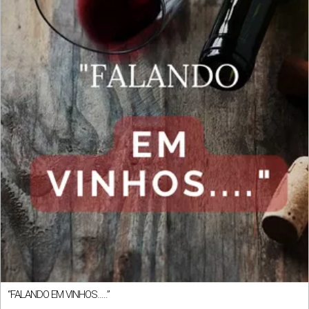
“FALANDO EM VINHOS…..”