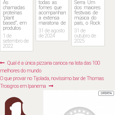
As
todas as
Serra Um
chamadas
fomes que
dos maiores
proteínas
acompanham
festivais de
“plant
a extensa
música do
based”, em
maratona de
país, o Rock
produtos
shows do
The
31 de agosto
31 de
que imitam
Rock in Rio,
Mountain
1 de
de 2024
outubro de
textura e
que chega
retorna a
setembro de
2025
sabor das
vitaminado à
Itaipava, na
2022
carnes
edição que
Região
tradicionais,
celebra os
Serrana do
porém
40 anos do
Rio, em dois
Navegação
Previous
Qual é a única pizzaria carioca na lista das 100
constituídos
megaevento,
fins de
de
industrialmente
a chef
semana: de
post:
melhores do mundo
de vegetais,
Heaven
31 de
Post
Next
O que provar no Tijolada, novíssimo bar de Thomas
estarão
Delhaye
outubro a 2
presentes
desenvolveu
de
post:
Troisgros em Ipanema
para os
cardápio
novembro e
P
OFERTA
públicos
repleto de
de 7 a 9 de
E
P
vegano e
atrações
novembro.
vegetariano
para o
Em mais
no Rock in
Gourmet
um ano, o