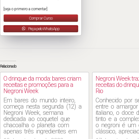
[seja o primeiro a comentar]
Comprar Curso
Peça pelo WhatsApp
Relacionado
O drinque da moda: bares criam
Negroni Week traz
receitas e promoções para a
receitas do drinq
Negroni Week
Rio
Em bares do mundo inteiro,
Conhecido por se
começa nesta segunda (12) a
entre o amargor 
Negroni Week, semana
italiano, o doce
dedicada ao coquetel que
tinto e a comple
chacoalha o planeta com
o negroni é um 
apenas três ingredientes em
clássico, aprecia
doses iguais: gim, vermute e
mundialmente. De