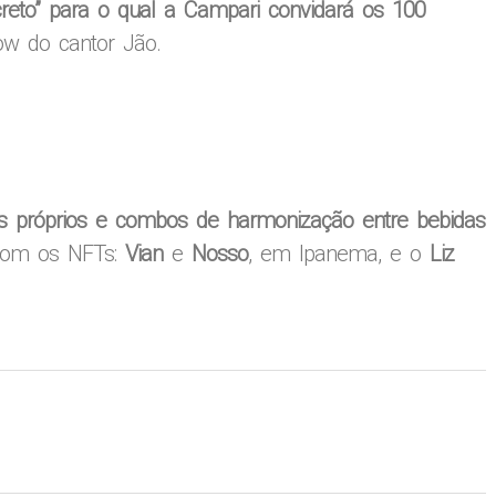
creto” para o qual a Campari convidará os 100
w do cantor Jão.
is próprios e combos de harmonização entre bebidas
 com os NFTs:
Vian
e
Nosso
, em Ipanema, e o
Liz