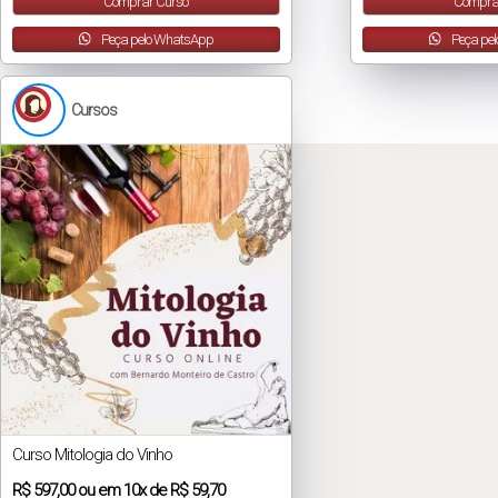
Comprar Curso
Compra
Peça pelo WhatsApp
Peça pe
Cursos
Curso Mitologia do Vinho
R$
597,00
ou em
10x
de
R$ 59,70