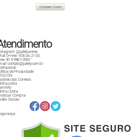
original
atual
era:
é:
Comprar Curso
R$ 129,90.
R$ 89,00.
Atendimento
nstagram: @julietywines
hat On-line: 9:00 às 21:00
one: 81 9 9861-0967
mail: contato@juliety.com.br
nstitucional
olítica de Privacidade
ROCON
astreio dos Correios
inha conta
arrinho
inha Conta
inalizar Compra
edes Sociais
egurança