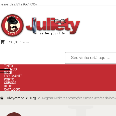
Televendas: 81 9 9861-0967
Skip
Skip
to
to
navigation
content
R$
0,00
0 items
Pesquisar
por:
TINTO
BRANCO
ROSÉ
ESPUMANTE
PORTO
CURSOS
BLOG
CATÁLOGO
Juliety.com.br
Blog
Negroni Week traz promoções e novas versões da bebi