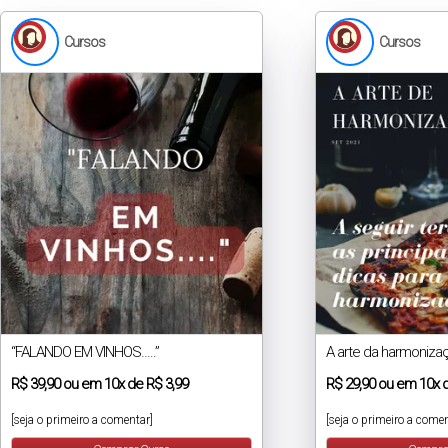
Cursos
Cursos
“FALANDO EM VINHOS…..”
A arte da harmoniza
R$
39,90
ou em
10x
de
R$ 3,99
R$
29,90
ou em
10x
[seja o primeiro a comentar]
[seja o primeiro a comen