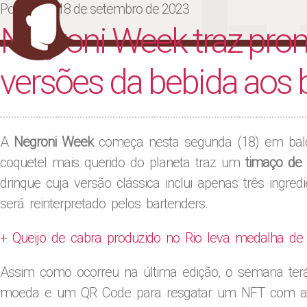
Ju
Posted on
18 de setembro de 2023
Negroni Week traz pro
versões da bebida aos 
A
Negroni Week
começa nesta segunda (18) em bal
coquetel mais querido do planeta traz um
timaço de 
drinque cuja versão clássica inclui apenas três ingr
será reinterpretado pelos bartenders.
+ Queijo de cabra produzido no Rio leva medalha de
Assim como ocorreu na última edição, o semana terá
moeda e um QR Code para resgatar um NFT com a art