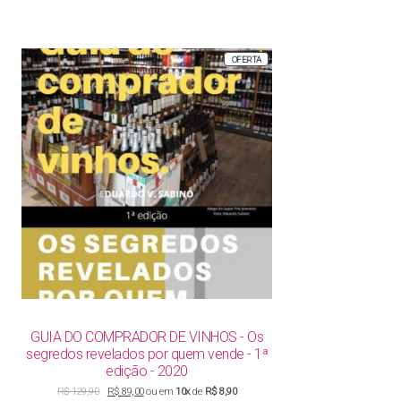
PRODUTO
OFERTA
EM
PROMOÇÃO
GUIA DO COMPRADOR DE VINHOS - Os
segredos revelados por quem vende - 1ª
edição - 2020
O
O
R$
129,90
R$
89,00
ou em
10x
de
R$ 8,90
preço
preço