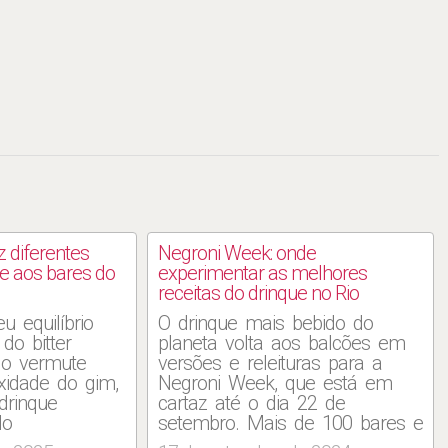
 diferentes
Negroni Week: onde
ue aos bares do
experimentar as melhores
receitas do drinque no Rio
u equilíbrio
O drinque mais bebido do
do bitter
planeta volta aos balcões em
 do vermute
versões e releituras para a
xidade do gim,
Negroni Week, que está em
drinque
cartaz até o dia 22 de
do
setembro. Mais de 100 bares e
 tão popular,
restaurantes do Rio participam