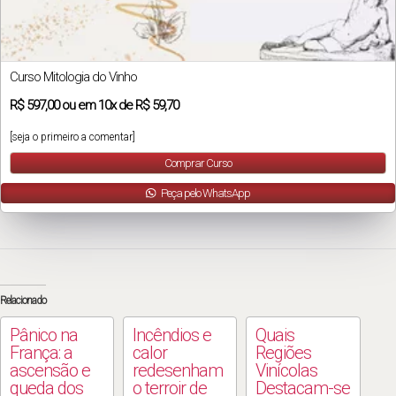
Curso Mitologia do Vinho
R$
597,00
ou em
10x
de
R$ 59,70
[seja o primeiro a comentar]
Comprar Curso
Peça pelo WhatsApp
Relacionado
Pânico na
Incêndios e
Quais
França: a
calor
Regiões
ascensão e
redesenham
Vinícolas
queda dos
o terroir de
Destacam-se