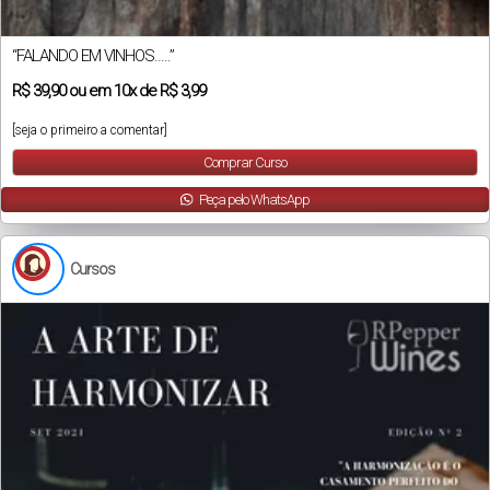
“FALANDO EM VINHOS…..”
R$
39,90
ou em
10x
de
R$ 3,99
[seja o primeiro a comentar]
Comprar Curso
Peça pelo WhatsApp
Cursos