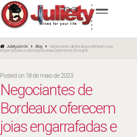
Skip
Skip
TINTO
to
to
BRANCO
navigation
content
ROSÉ
ESPUMANTE
PORTO
CURSOS
BLOG
CATÁLOGO
Juliety.com.br
Blog
Negociantes de Bordeaux oferecem joias
engarrafadas e são responsáveis pela fama da região
Posted on
18 de maio de 2023
Negociantes de
Bordeaux oferecem
joias engarrafadas e