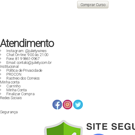
original
atual
Comprar Curso
era:
é:
R$ 129,90.
R$ 89,00.
Atendimento
Instagram: @julietywines
Chat On-line: 9:00 às 21:00
Fone: 81 9 9861-0967
Email: contato@juliety.com.br
Institucional
Política de Privacidade
PROCON
Rastreio dos Correios
Minha conta
Carrinho
Minha Conta
Finalizar Compra
Redes Sociais
Segurança