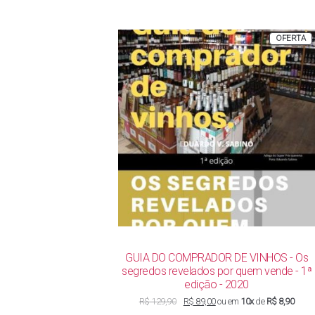
P
OFERTA
E
P
GUIA DO COMPRADOR DE VINHOS - Os
segredos revelados por quem vende - 1ª
edição - 2020
O
O
R$
129,90
R$
89,00
ou em
10x
de
R$ 8,90
preço
preço