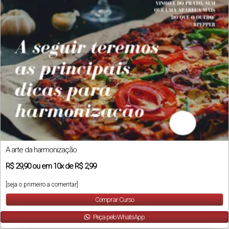
A arte da harmonização
R$
29,90
ou em
10x
de
R$ 2,99
[seja o primeiro a comentar]
Comprar Curso
Peça pelo WhatsApp