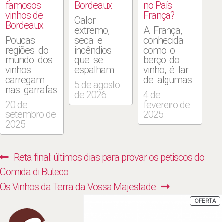
famosos
Bordeaux
no País
vinhos de
França?
Calor
Bordeaux
extremo,
A França,
Poucas
seca e
conhecida
regiões do
incêndios
como o
mundo dos
que se
berço do
vinhos
espalham
vinho, é lar
carregam
pelas áreas
de algumas
5 de agosto
nas garrafas
rurais
das regiões
de 2026
4 de
a mística de
francesas já
vinícolas
20 de
fevereiro de
Bordeaux.
devastaram
mais
setembro de
2025
Um dos
cerca de
prestigiosas
2025
mais
115 mil
do mundo.
famosos
hectares de
Este artigo
apreciadores
vegetação,
explorará
Navegação
Previous
Reta final: últimos dias para provar os petiscos do
dos produtos
no que é
quais
de
daquela
considerado
regiões
post:
Comida di Buteco
região do
o pior
vinícolas
Post
Next
Os Vinhos da Terra da Vossa Majestade
noroeste da
episódio de
destacam-se
França, o
fogo da
no país
post:
P
OFERTA
E
escritor
história
França,
P
Ernest
recente do
revelando a