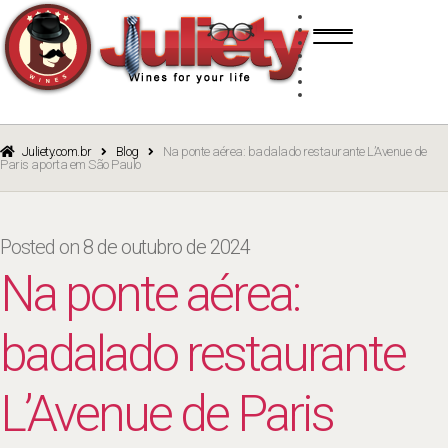
Skip
Skip
TINTO
to
to
BRANCO
navigation
content
ROSÉ
ESPUMANTE
PORTO
CURSOS
BLOG
CATÁLOGO
Juliety.com.br
Blog
Na ponte aérea: badalado restaurante L’Avenue de
Paris aporta em São Paulo
Posted on
8 de outubro de 2024
Na ponte aérea:
badalado restaurante
L’Avenue de Paris