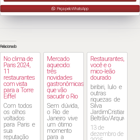
Peça pelo WhatsApp
Relacionado
No clima de
Mercado
Restaurantes,
Paris 2024,
aquecido:
você e o
11
três
mico-leão
restaurantes
novidades
dourado
com vista
gastronômicas
biribiri, lulo e
para a Torre
que vão
outras
Eiffel
sacudir o Rio
riquezas de
Com todos
Sem dúvida,
Silva
os olhos
o Rio de
JardimCristiana
voltados
Janeiro vive
Beltrão/Arquivo
para Paris e
um ótimo
pessoal
13 de
sua
momento
Quanto mais
dezembro de
reputação
para a
velha fico,