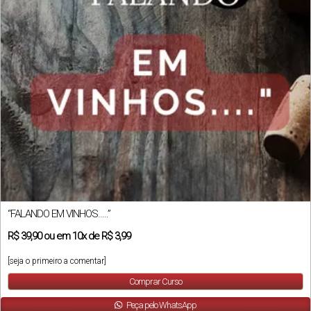
“FALANDO EM VINHOS…..”
R$
39,90
ou em
10x
de
R$ 3,99
[seja o primeiro a comentar]
Comprar Curso
Peça pelo WhatsApp