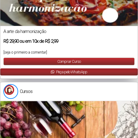
A arte da harmonização
R$
29,90
ou em
10x
de
R$ 2,99
[seja o primeiro a comentar]
Comprar Curso
Peça pelo WhatsApp
Cursos