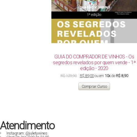
GUIA DO COMPRADOR DE VINHOS - Os
segredos revelados por quem vende - 1ª
edição - 2020
O
O
R$
129,90
R$
89,00
ou em
10x
de
R$ 8,90
preço
preço
original
atual
Comprar Curso
era:
é:
R$ 129,90.
R$ 89,00.
Atendimento
Instagram: @julietywines