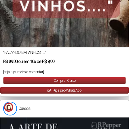
“FALANDO EM VINHOS…..”
R$
39,90
ou em
10x
de
R$ 3,99
[seja o primeiro a comentar]
Comprar Curso
Peça pelo WhatsApp
Cursos