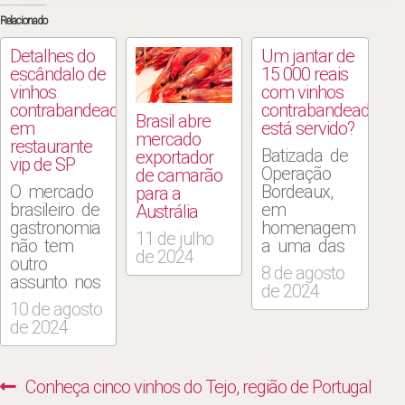
Relacionado
Detalhes do
Um jantar de
escândalo de
15 000 reais
vinhos
com vinhos
contrabandeados
contrabandeados,
Brasil abre
em
está servido?
mercado
restaurante
Batizada de
exportador
vip de SP
Operação
de camarão
O mercado
Bordeaux,
para a
brasileiro de
em
Austrália
gastronomia
homenagem
11 de julho
não tem
a uma das
de 2024
outro
regiões
8 de agosto
assunto nos
produtoras
de 2024
últimos dias:
mais
10 de agosto
só se fala
famosas e
de 2024
no caso da
valorizadas
Operação
da França,
Bordeaux, da
uma ação
Navegação
Previous
Conheça cinco vinhos do Tejo, região de Portugal
Receita
realizada