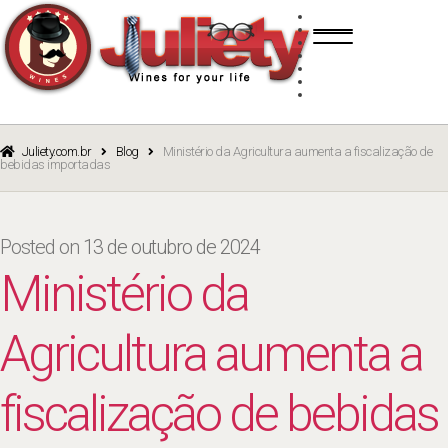
Skip
Skip
TINTO
to
to
BRANCO
navigation
content
ROSÉ
ESPUMANTE
PORTO
CURSOS
BLOG
CATÁLOGO
Juliety.com.br
Blog
Ministério da Agricultura aumenta a fiscalização de
bebidas importadas
Posted on
13 de outubro de 2024
Ministério da
Agricultura aumenta a
fiscalização de bebidas