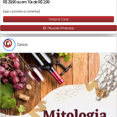
R$
29,90
ou em
10x
de
R$ 2,99
[seja o primeiro a comentar]
Comprar Curso
Peça pelo WhatsApp
Cursos