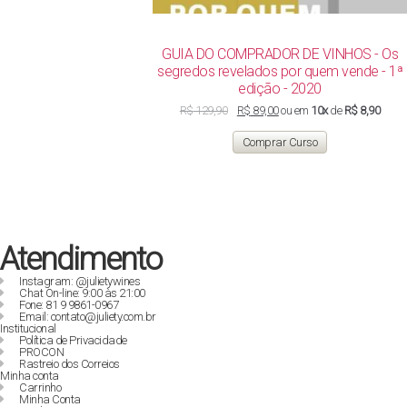
GUIA DO COMPRADOR DE VINHOS - Os
segredos revelados por quem vende - 1ª
edição - 2020
O
O
R$
129,90
R$
89,00
ou em
10x
de
R$ 8,90
preço
preço
original
atual
Comprar Curso
era:
é:
R$ 129,90.
R$ 89,00.
Atendimento
Instagram: @julietywines
Chat On-line: 9:00 às 21:00
Fone: 81 9 9861-0967
Email: contato@juliety.com.br
Institucional
Política de Privacidade
PROCON
Rastreio dos Correios
Minha conta
Carrinho
Minha Conta