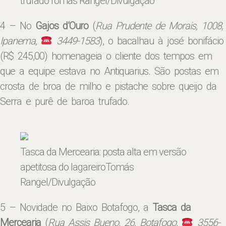
trufado
Tomás Rangel/Divulgação
4 – No
Gajos d’Ouro
(
Rua Prudente de Morais, 1008,
Ipanema,
3449-1583
), o bacalhau à josé bonifácio
(R$ 245,00) homenageia o cliente dos tempos em
que a equipe estava no Antiquarius. São postas em
crosta de broa de milho e pistache sobre queijo da
Serra e purê de baroa trufado.
Tasca da Mercearia: posta alta em versão
apetitosa do lagareiro
Tomás
Rangel/Divulgação
5 – Novidade no Baixo Bota­fogo, a
Tasca da
Mercearia
(
Rua Assis Bueno, 26, Botafogo,
3556-