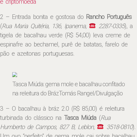
e criptomoeda
2 – Entrada bonita e gostosa do
Rancho Português
(
Rua Maria Quitéria, 136, Ipanema,
2287-0335
), a
tigela de bacalhau verde (R$ 54,00) leva creme de
espinafre ao bechamel, purê de batatas, farelo de
pão e azeitonas portuguesas.
Tasca Miúda: gema mole e bacalhau confitado
na releitura do Bráz
Tomás Rangel/Divulgação
3 – O bacalhau à bráz 2.0 (R$ 85,00) é releitura
turbinada do clássico na
Tasca Miúda
(
Rua
Humberto de Campos, 827 B, Leblon,
3518-0810
).
Um ovo “perfeito” de gema mole cai sobre bacalhau