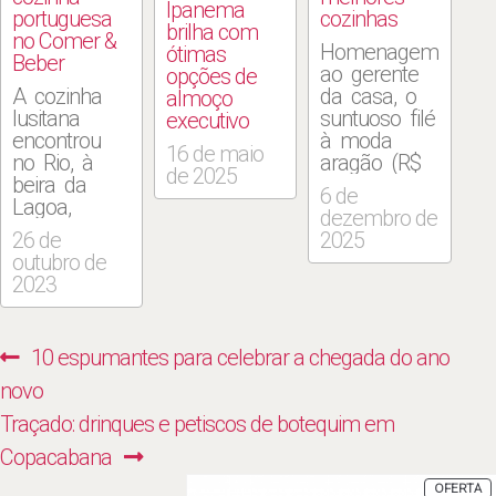
Ipanema
portuguesa
cozinhas
brilha com
no Comer &
Homenagem
ótimas
Beber
ao gerente
opções de
A cozinha
da casa, o
almoço
lusitana
suntuoso filé
executivo
encontrou
à moda
16 de maio
no Rio, à
aragão (R$
de 2025
beira da
372,00)
6 de
Lagoa,
cobre o
dezembro de
cercada de
linguado
26 de
2025
montanhas
com creme
outubro de
verdes, um
de espinafre,
2023
palco
camarão,
privilegiado
polvo, lula e
para as
queijo
Navegação
Previous
10 espumantes para celebrar a chegada do ano
expressões
parmesão
de
de sabor
gratinado no
post:
novo
nascidas
Rancho
Post
Next
Traçado: drinques e petiscos de botequim em
além-mar. A
Português
bela
(Rua Maria
post:
Copacabana
paisagem
Quitéria, 136,
P
OFERTA
que se
Ipanema).