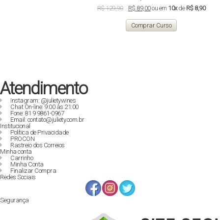
O
O
R$
129,90
R$
89,00
ou em
10x
de
R$ 8,90
preço
preço
original
atual
Comprar Curso
era:
é:
R$ 129,90.
R$ 89,00.
Atendimento
Instagram: @julietywines
Chat On-line: 9:00 às 21:00
Fone: 81 9 9861-0967
Email: contato@juliety.com.br
Institucional
Política de Privacidade
PROCON
Rastreio dos Correios
Minha conta
Carrinho
Minha Conta
Finalizar Compra
Redes Sociais
Segurança