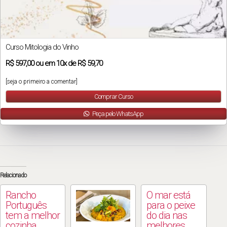
Curso Mitologia do Vinho
R$
597,00
ou em
10x
de
R$ 59,70
[seja o primeiro a comentar]
Comprar Curso
Peça pelo WhatsApp
Relacionado
Rancho
O mar está
Português
para o peixe
tem a melhor
do dia nas
cozinha
melhores