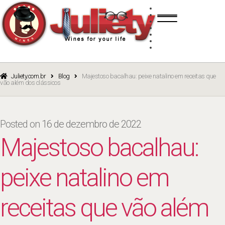
Skip
Skip
TINTO
to
to
BRANCO
navigation
content
ROSÉ
ESPUMANTE
PORTO
CURSOS
BLOG
CATÁLOGO
Juliety.com.br
Blog
Majestoso bacalhau: peixe natalino em receitas que
vão além dos clássicos
Posted on
16 de dezembro de 2022
Majestoso bacalhau:
peixe natalino em
receitas que vão além