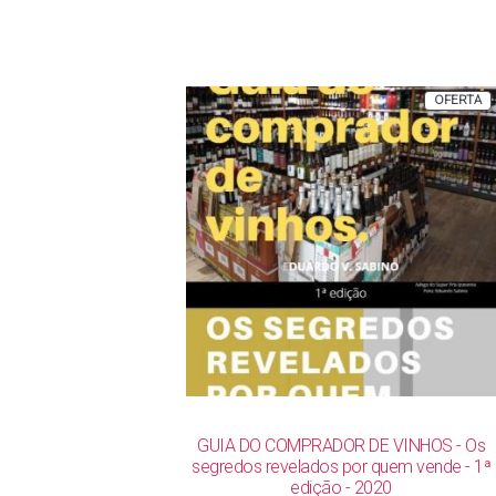
P
OFERTA
E
P
GUIA DO COMPRADOR DE VINHOS - Os
segredos revelados por quem vende - 1ª
edição - 2020