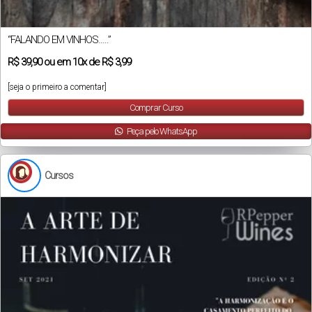
“FALANDO EM VINHOS…..”
R$
39,90
ou em
10x
de
R$ 3,99
[seja o primeiro a comentar]
Comprar Curso
Peça pelo WhatsApp
Cursos