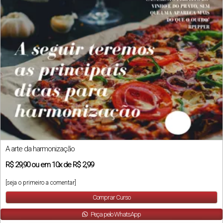
A arte da harmonização
R$
29,90
ou em
10x
de
R$ 2,99
[seja o primeiro a comentar]
Comprar Curso
Peça pelo WhatsApp